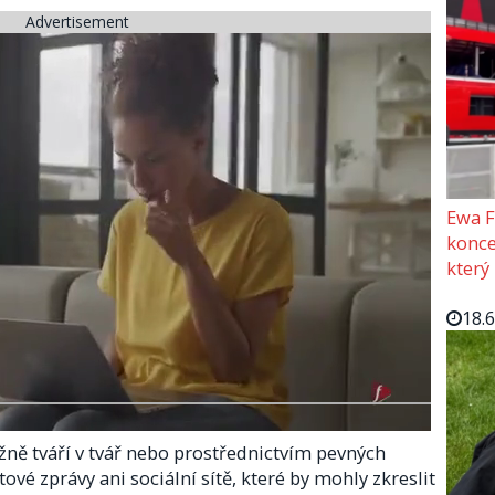
Advertisement
Ewa F
konce
který
18.
žně tváří v tvář nebo prostřednictvím pevných
tové zprávy ani sociální sítě, které by mohly zkreslit