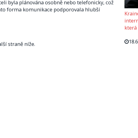
áteli byla plánována osobně nebo telefonicky, což
 Tato forma komunikace podporovala hlubší
Krain
intern
která
18.
lší straně níže.