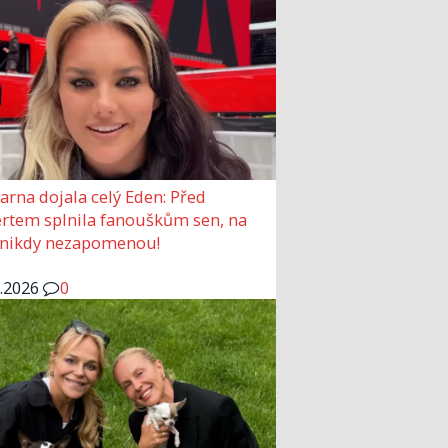
arna dojala celý Eden: Před
rtem splnila fanouškům sen, na
 nikdy nezapomenou!
6.2026
0