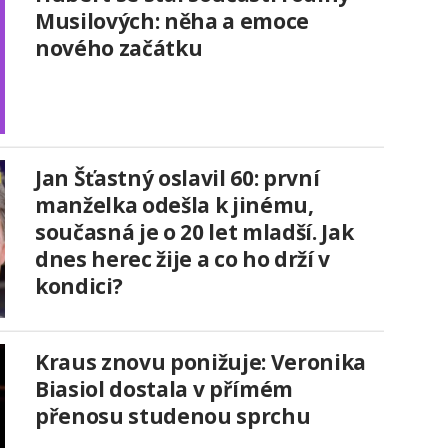
Musilových: něha a emoce
nového začátku
Jan Šťastný oslavil 60: první
manželka odešla k jinému,
současná je o 20 let mladší. Jak
dnes herec žije a co ho drží v
kondici?
Kraus znovu ponižuje: Veronika
Biasiol dostala v přímém
přenosu studenou sprchu