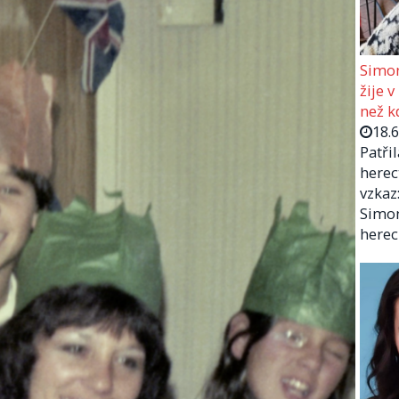
Simon
žije v
než kd
18.
Patři
herec
vzkaz:
Simon
herec