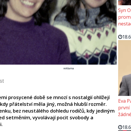
Syn O
promě
nesta
18.
reklama
st
mi prosycené době se mnozí s nostalgií ohlížejí
Eva P
 kdy přátelství měla jiný, možná hlubší rozměr.
první
enku, bez neustálého dohledu rodičů, kdy jediným
žádné
ed setměním, vyvolávají pocit svobody a
.​
18.