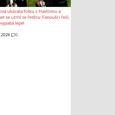
ová ukázala fotku s Havlovou a
et se utrhl ze řetězu: Fanoušci řeší,
 vypadá lépe!
6.2026
0