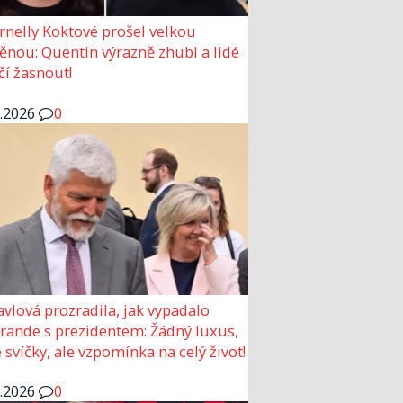
rnelly Koktové prošel velkou
nou: Quentin výrazně zhubl a lidé
čí žasnout!
6.2026
0
avlová prozradila, jak vypadalo
 rande s prezidentem: Žádný luxus,
 svíčky, ale vzpomínka na celý život!
6.2026
0