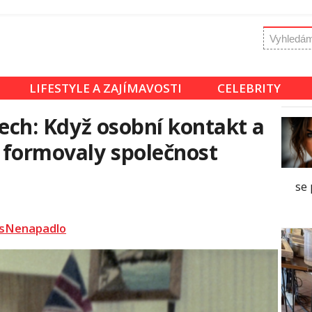
LIFESTYLE A ZAJÍMAVOSTI
CELEBRITY
etech: Když osobní kontakt a
 formovaly společnost
se 
sNenapadlo