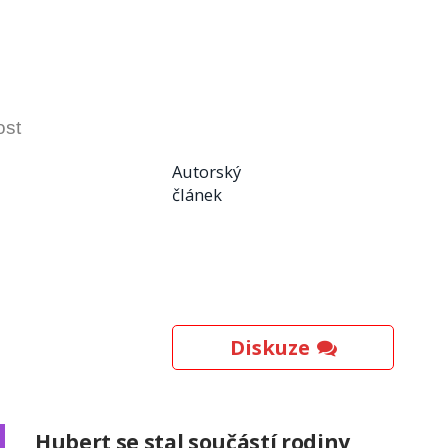
ost
Autorský
článek
Diskuze
Hubert se stal součástí rodiny