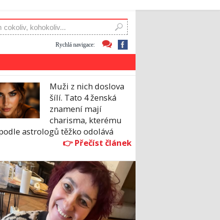
Rychlá navigace:
Muži z nich doslova
šílí. Tato 4 ženská
znamení mají
charisma, kterému
podle astrologů těžko odolává