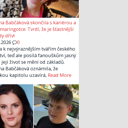
a Babčáková skončila s kariérou a
 maringotce: Tvrdí, že je šťastnější
y dřív!
6.2026
0
la k nejvýraznějším tvářím českého
tví, teď ale posílá fanouškům jasný
 její život se mění od základů.
a Babčáková oznámila, že
kou kapitolu uzavírá,
Read More