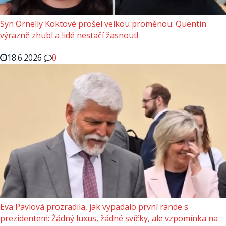
Syn Ornelly Koktové prošel velkou proměnou: Quentin
výrazně zhubl a lidé nestačí žasnout!
18.6.2026
0
Eva Pavlová prozradila, jak vypadalo první rande s
prezidentem: Žádný luxus, žádné svíčky, ale vzpomínka na