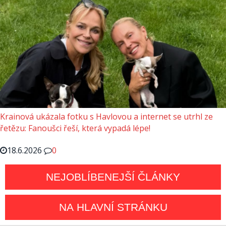
Krainová ukázala fotku s Havlovou a internet se utrhl ze
řetězu: Fanoušci řeší, která vypadá lépe!
18.6.2026
0
NEJOBLÍBENEJŠÍ ČLÁNKY
NA HLAVNÍ STRÁNKU