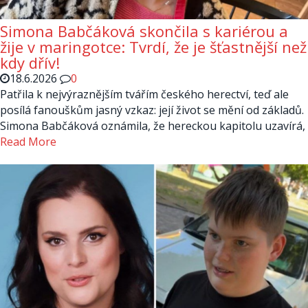
Simona Babčáková skončila s kariérou a
žije v maringotce: Tvrdí, že je šťastnější než
kdy dřív!
18.6.2026
0
Patřila k nejvýraznějším tvářím českého herectví, teď ale
posílá fanouškům jasný vzkaz: její život se mění od základů.
Simona Babčáková oznámila, že hereckou kapitolu uzavírá,
Read More