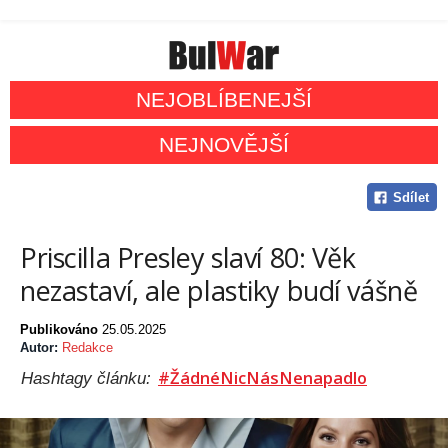
NEJOBLÍBENEJŠÍ
NEJNOVĚJŠÍ
Sdílet
Priscilla Presley slaví 80: Věk
nezastaví, ale plastiky budí vášně
Publikováno
25.05.2025
Autor:
Redakce
#ŽádnéNicNásNenapadlo
Hashtagy článku: