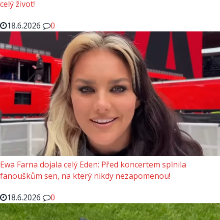
celý život!
18.6.2026
0
Ewa Farna dojala celý Eden: Před koncertem splnila
fanouškům sen, na který nikdy nezapomenou!
18.6.2026
0