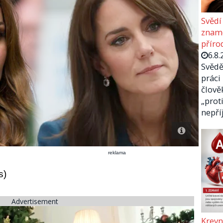
Svědí
zname
příro
6.8.
Svědě
práci
člově
„prot
nepř
reklama
s)
Advertisement
Krevn