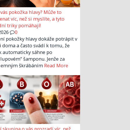
 vás pokožka hlavy? Může to
nat víc, než si myslíte, a tyto
dní triky pomáhají!
2026
0
ní pokožky hlavy dokáže potrápit v
 i doma a často svádí k tomu, že
k automaticky sáhne po
ilupovém“ šamponu. Jenže za
íjemným škrábáním
Read More
í skupina o vás prozradí víc, než