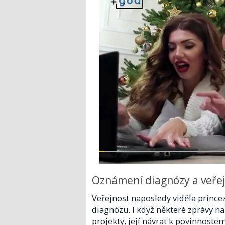
Oznámení diagnózy a veře
Veřejnost naposledy viděla prince
diagnózu. I když některé zprávy na
projekty, její návrat k povinnoste