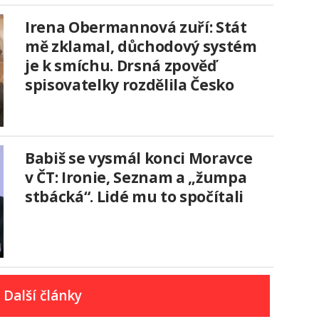
Irena Obermannová zuří: Stát
mě zklamal, důchodový systém
je k smíchu. Drsná zpověď
spisovatelky rozdělila Česko
Babiš se vysmál konci Moravce
v ČT: Ironie, Seznam a „žumpa
stbácká“. Lidé mu to spočítali
Další články