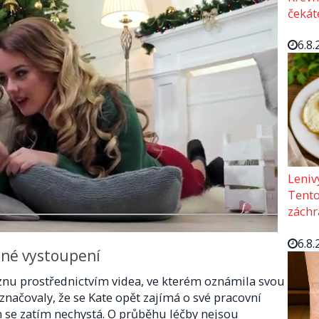
čekát
6.8.
Leniv
Tento 
záchr
6.8.
jné vystoupení
znu prostřednictvím videa, ve kterém oznámila svou
značovaly, že se Kate opět zajímá o své pracovní
m se zatím nechystá. O průběhu léčby nejsou