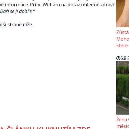
é informace. Princ William na dotaz ohledně zdraví
Daří se jí dobře.“
lší straně níže.
Zůstá
Mohou
které
6.8.
Žena 
měsíc