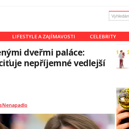
LIFESTYLE A ZAJÍMAVOSTI
CELEBRITY
enými dveřmi paláce:
ťuje nepříjemné vedlejší
sNenapadlo