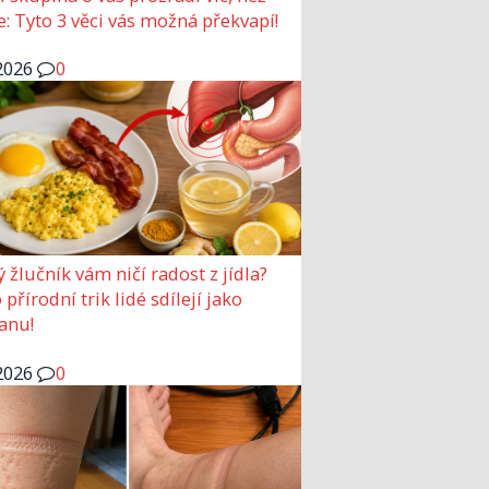
e: Tyto 3 věci vás možná překvapí!
2026
0
ý žlučník vám ničí radost z jídla?
přírodní trik lidé sdílejí jako
anu!
2026
0