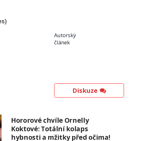
es)
Autorský
článek
Diskuze
Hororové chvíle Ornelly
Koktové: Totální kolaps
hybnosti a mžitky před očima!