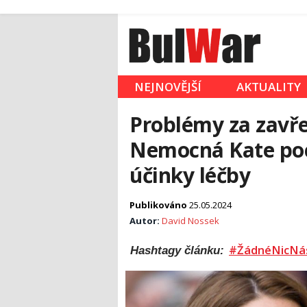
NEJNOVĚJŠÍ
AKTUALITY
Problémy za zavř
Nemocná Kate poci
účinky léčby
Publikováno
25.05.2024
Autor:
David Nossek
#ŽádnéNicNá
Hashtagy článku: