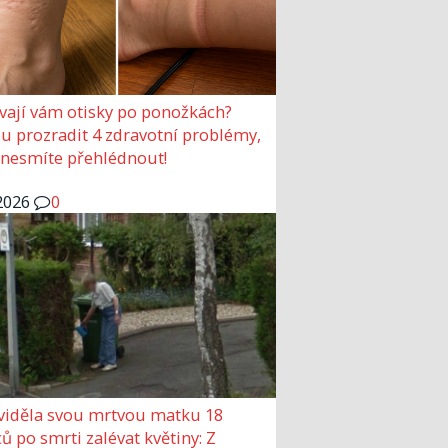
vají vám otisky po ponožkách?
 prozradit 4 zdravotní problémy,
 nesmíte přehlédnout!
2026
0
viděla svou mrtvou matku 18
ů po smrti zalévat květiny: Z