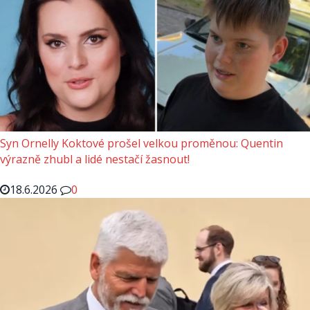
Syn Ornelly Koktové prošel velkou proměnou: Quentin
výrazně zhubl a lidé nestačí žasnout!
18.6.2026
0