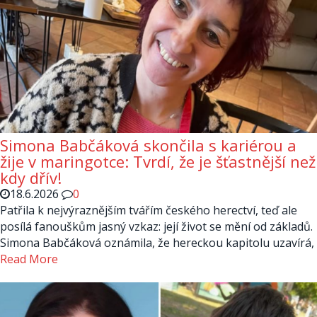
Simona Babčáková skončila s kariérou a
žije v maringotce: Tvrdí, že je šťastnější než
kdy dřív!
18.6.2026
0
Patřila k nejvýraznějším tvářím českého herectví, teď ale
posílá fanouškům jasný vzkaz: její život se mění od základů.
Simona Babčáková oznámila, že hereckou kapitolu uzavírá,
Read More