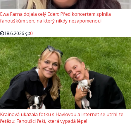
Ewa Farna dojala celý Eden: Před koncertem splnila
fanouškům sen, na který nikdy nezapomenou!
18.6.2026
0
Krainová ukázala fotku s Havlovou a internet se utrhl ze
řetězu: Fanoušci řeší, která vypadá lépe!