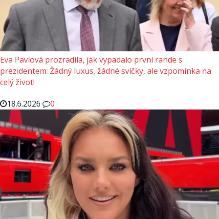
Eva Pavlová prozradila, jak vypadalo první rande s
prezidentem: Žádný luxus, žádné svíčky, ale vzpomínka na
celý život!
18.6.2026
0