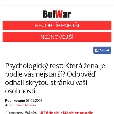
NEJOBLÍBENEJŠÍ
NEJNOVĚJŠÍ
Sdílet
Psychologický test: Která žena je
podle vás nejstarší? Odpověď
odhalí skrytou stránku vaší
osobnosti
Publikováno
08.01.2026
Autor:
David Nossek
#ŽádnéNicNásNenapadlo
Hashtagy článku: