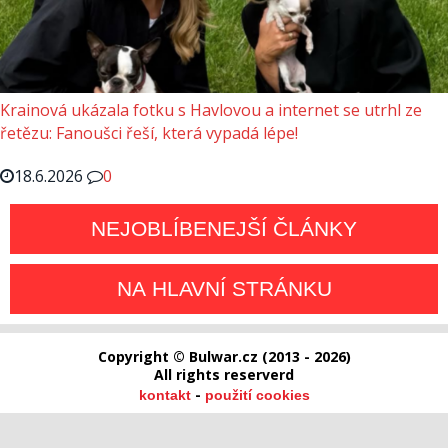
Krainová ukázala fotku s Havlovou a internet se utrhl ze
řetězu: Fanoušci řeší, která vypadá lépe!
18.6.2026
0
NEJOBLÍBENEJŠÍ ČLÁNKY
NA HLAVNÍ STRÁNKU
Copyright © Bulwar.cz (2013 - 2026)
All rights reserverd
-
kontakt
použití cookies