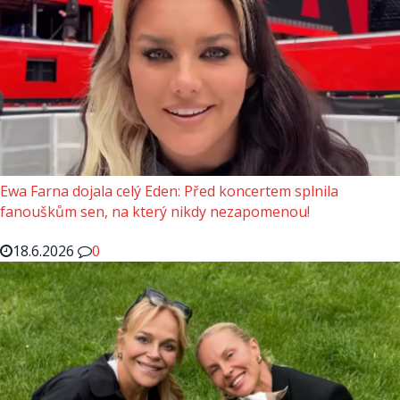
Ewa Farna dojala celý Eden: Před koncertem splnila
fanouškům sen, na který nikdy nezapomenou!
18.6.2026
0