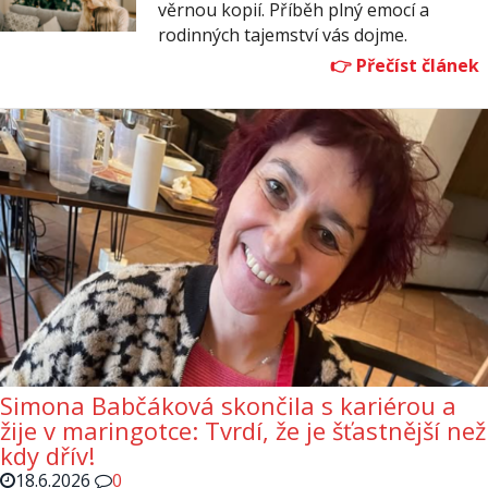
věrnou kopií. Příběh plný emocí a
rodinných tajemství vás dojme.
Simona Babčáková skončila s kariérou a
žije v maringotce: Tvrdí, že je šťastnější než
kdy dřív!
18.6.2026
0