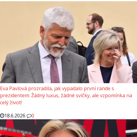
Eva Pavlová prozradila, jak vypadalo první rande s
prezidentem: Žádný luxus, žádné svíčky, ale vzpomínka na
celý život!
18.6.2026
0