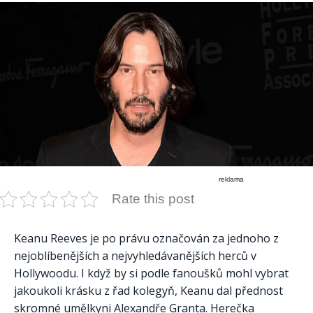
reklama
Rate this post
Keanu Reeves je po právu označován za jednoho z
nejoblíbenějších a nejvyhledávanějších herců v
Hollywoodu. I když by si podle fanoušků mohl vybrat
jakoukoli krásku z řad kolegyň, Keanu dal přednost
skromné ​​umělkyni Alexandře Granta. Herečka