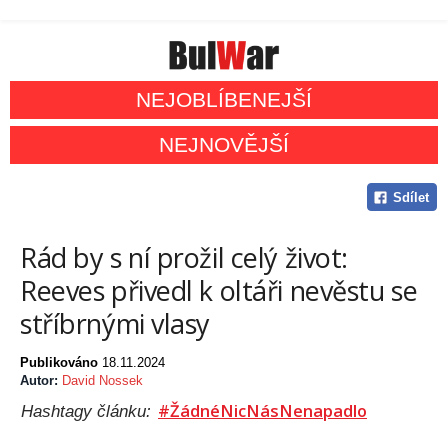
NEJOBLÍBENEJŠÍ
NEJNOVĚJŠÍ
Sdílet
Rád by s ní prožil celý život:
Reeves přivedl k oltáři nevěstu se
stříbrnými vlasy
Publikováno
18.11.2024
Autor:
David Nossek
#ŽádnéNicNásNenapadlo
Hashtagy článku: