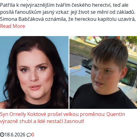
Patřila k nejvýraznějším tvářím českého herectví, teď ale
posílá fanouškům jasný vzkaz: její život se mění od základů.
Simona Babčáková oznámila, že hereckou kapitolu uzavírá,
Read More
Syn Ornelly Koktové prošel velkou proměnou: Quentin
výrazně zhubl a lidé nestačí žasnout!
18.6.2026
0