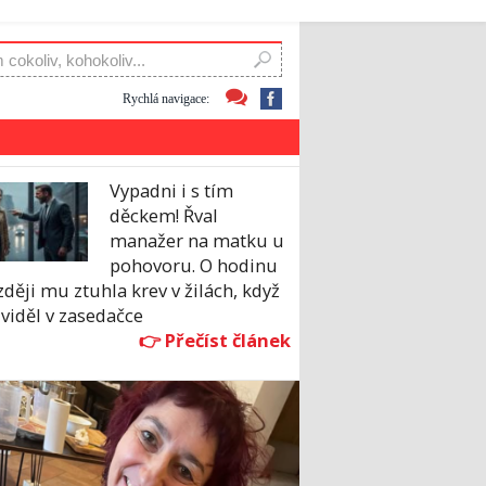
Rychlá navigace:
Vypadni i s tím
děckem! Řval
manažer na matku u
pohovoru. O hodinu
ději mu ztuhla krev v žilách, když
uviděl v zasedačce