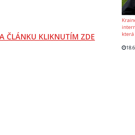
Krain
intern
která
A ČLÁNKU KLIKNUTÍM ZDE
18.