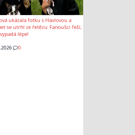
ová ukázala fotku s Havlovou a
et se utrhl ze řetězu: Fanoušci řeší,
 vypadá lépe!
6.2026
0