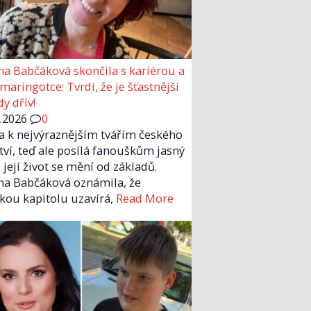
a Babčáková skončila s kariérou a
 maringotce: Tvrdí, že je šťastnější
y dřív!
6.2026
0
la k nejvýraznějším tvářím českého
tví, teď ale posílá fanouškům jasný
 její život se mění od základů.
a Babčáková oznámila, že
kou kapitolu uzavírá,
Read More