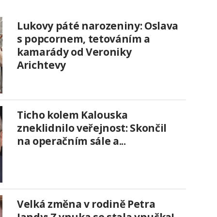
Lukovy páté narozeniny: Oslava
s popcornem, tetováním a
kamarády od Veroniky
Arichtevy
Ticho kolem Kalouska
zneklidnilo veřejnost: Skončil
na operačním sále a...
Velká změna v rodině Petra
Jandy: Z vnuka se stala vnučka!