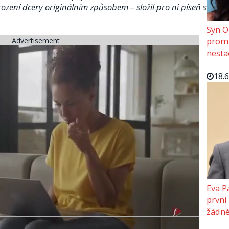
ození dcery originálním způsobem – složil pro ni píseň s
Syn O
promě
Advertisement
nesta
18.
Eva P
první
žádné