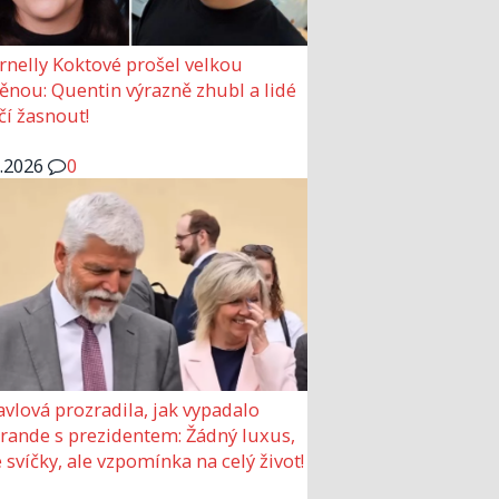
rnelly Koktové prošel velkou
nou: Quentin výrazně zhubl a lidé
čí žasnout!
6.2026
0
avlová prozradila, jak vypadalo
 rande s prezidentem: Žádný luxus,
 svíčky, ale vzpomínka na celý život!