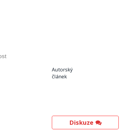
ost
Autorský
článek
Diskuze