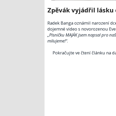
Zpěvák vyjádřil lásku 
Radek Banga oznámil narození dcery
dojemné video s novorozenou Evel
„Písničku MAJÁK jsem napsal pro naši 
milujeme!“
.
Pokračujte ve čtení článku na da