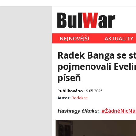
NEJNOVĚJŠÍ
AKTUALITY
Radek Banga se st
pojmenovali Eveli
píseň
Publikováno
19.05.2025
Autor:
Redakce
#ŽádnéNicNá
Hashtagy článku: