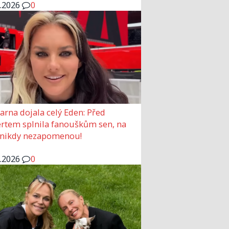
6.2026
0
arna dojala celý Eden: Před
rtem splnila fanouškům sen, na
 nikdy nezapomenou!
6.2026
0