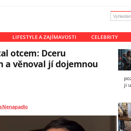
LIFESTYLE A ZAJÍMAVOSTI
CELEBRITY
al otcem: Dceru
n a věnoval jí dojemnou
poz
ji 
sNenapadlo