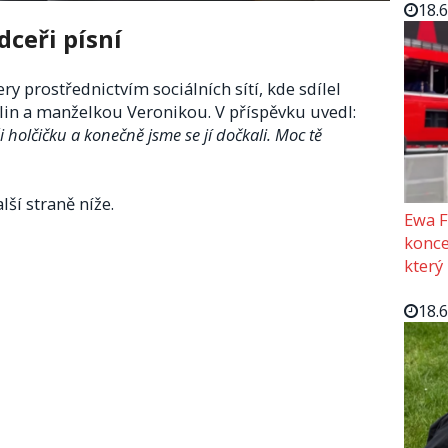
18.
dceři písní
 prostřednictvím sociálních sítí, kde sdílel
in a manželkou Veronikou. V příspěvku uvedl:
holčičku a konečně jsme se jí dočkali. Moc tě
lší straně níže.
Ewa F
konce
který
18.