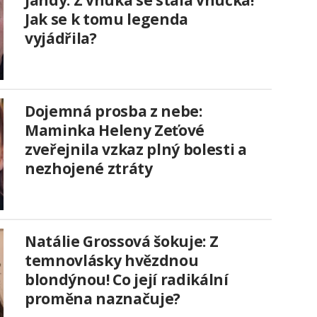
Jak se k tomu legenda
vyjádřila?
Dojemná prosba z nebe:
Maminka Heleny Zeťové
zveřejnila vzkaz plný bolesti a
nezhojené ztráty
Natálie Grossová šokuje: Z
temnovlásky hvězdnou
blondýnou! Co její radikální
proměna naznačuje?