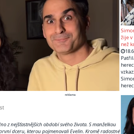
Simon
žije v
než kd
18.
Patři
herec
vzkaz:
Simon
herec
reklama
st
no z nejšťastnějších období svého života. S manželkou
u první dceru, kterou pojmenovali Evelin. Kromě radostné