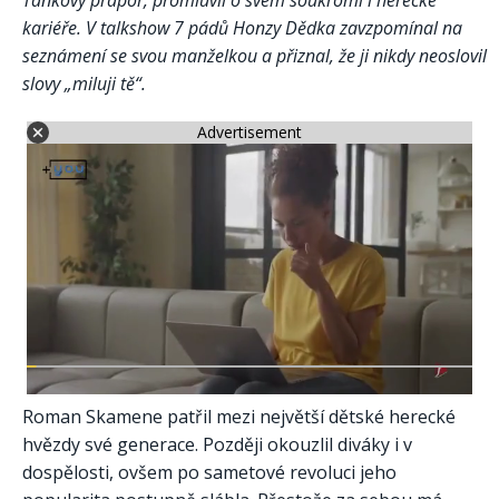
kariéře. V talkshow 7 pádů Honzy Dědka zavzpomínal na
seznámení se svou manželkou a přiznal, že ji nikdy neoslovil
slovy „miluji tě“.
Advertisement
Roman Skamene patřil mezi největší dětské herecké
hvězdy své generace. Později okouzlil diváky i v
dospělosti, ovšem po sametové revoluci jeho