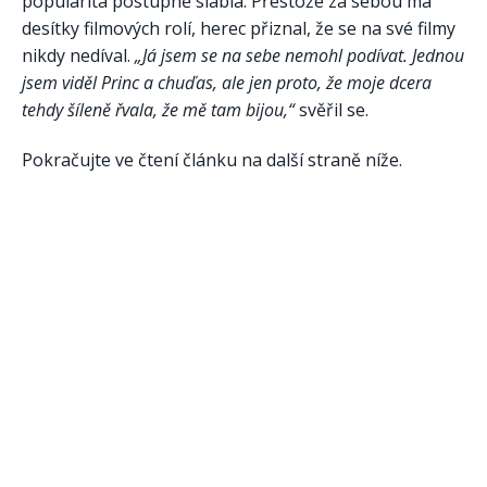
popularita postupně slábla. Přestože za sebou má
desítky filmových rolí, herec přiznal, že se na své filmy
nikdy nedíval.
„Já jsem se na sebe nemohl podívat. Jednou
jsem viděl Princ a chuďas, ale jen proto, že moje dcera
tehdy šíleně řvala, že mě tam bijou,“
svěřil se.
Pokračujte ve čtení článku na další straně níže.