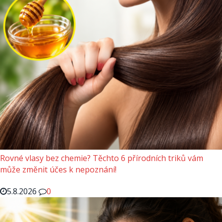
Rovné vlasy bez chemie? Těchto 6 přírodních triků vám
může změnit účes k nepoznání!
5.8.2026
0