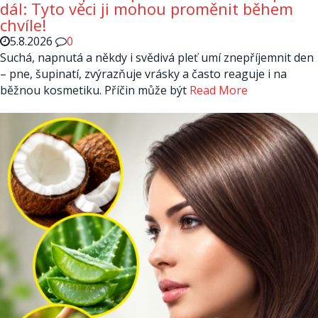
dál: Tyto věci ji mohou proměnit během
chvíle!
5.8.2026
0
Suchá, napnutá a někdy i svědivá pleť umí znepříjemnit den
– pne, šupinatí, zvýrazňuje vrásky a často reaguje i na
běžnou kosmetiku. Příčin může být
Read More