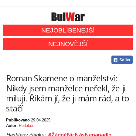
NEJOBLÍBENEJŠÍ
NEJNOVĚJŠÍ
Sdílet
Roman Skamene o manželství:
Nikdy jsem manželce neřekl, že ji
miluji. Říkám jí, že ji mám rád, a to
stačí
Publikováno
29.04.2025
Autor:
Redakce
#ŽádnéNicNásNenapadlo
Hashtagy článku: