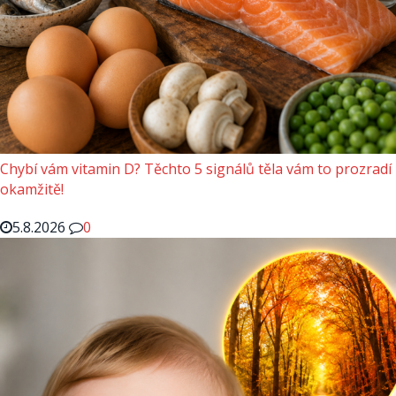
Chybí vám vitamin D? Těchto 5 signálů těla vám to prozradí
okamžitě!
5.8.2026
0