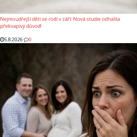
Nejmoudřejší děti se rodí v září: Nová studie odhalila
překvapivý důvod!
5.8.2026
0