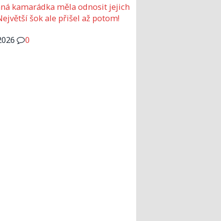
ná kamarádka měla odnosit jejich
Největší šok ale přišel až potom!
2026
0