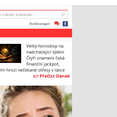
Rychlá navigace:
Velký horoskop na
nadcházející týden:
Čtyři znamení čeká
finanční jackpot,
ým hrozí nečekané otřesy v lásce