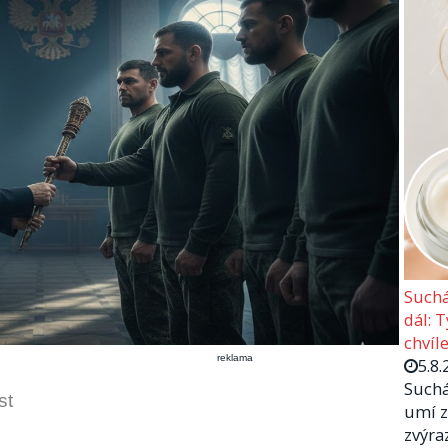
Suchá
dál: 
chvíle
reklama
5.8.
Suchá
st
umí z
zvýra