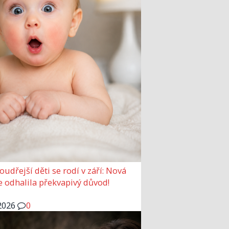
udřejší děti se rodí v září: Nová
e odhalila překvapivý důvod!
2026
0