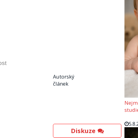
ost
Autorský
článek
Nejmo
studi
5.8.
Diskuze