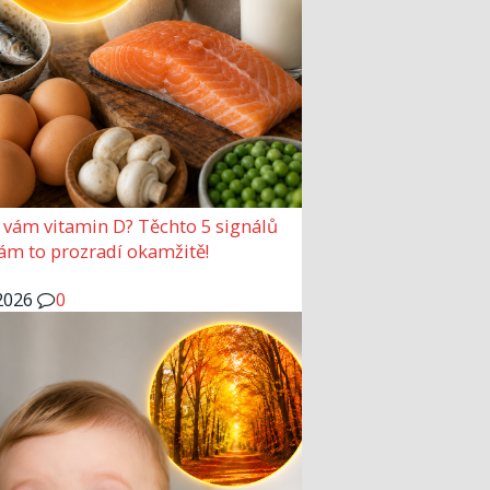
 vám vitamin D? Těchto 5 signálů
vám to prozradí okamžitě!
2026
0