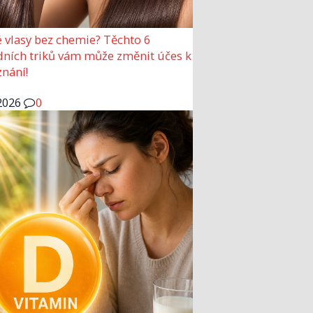
 vlasy bez chemie? Těchto 6
dních triků vám může změnit účes k
nání!
2026
0