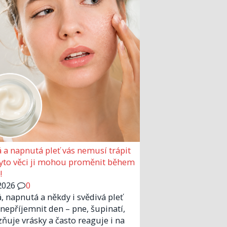
 a napnutá pleť vás nemusí trápit
Tyto věci ji mohou proměnit během
!
2026
0
, napnutá a někdy i svědivá pleť
nepříjemnit den – pne, šupinatí,
zňuje vrásky a často reaguje i na