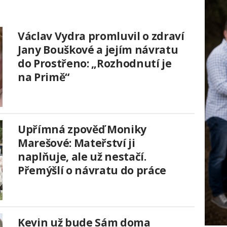
Václav Vydra promluvil o zdraví
Jany Bouškové a jejím návratu
do Prostřeno: „Rozhodnutí je
na Primě“
Upřímná zpověď Moniky
Marešové: Mateřství ji
naplňuje, ale už nestačí.
Přemýšlí o návratu do práce
Kevin už bude Sám doma