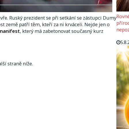
Rovné
vře. Ruský prezident se při setkání se zástupci Dumy
příro
t země patří těm, kteří za ni krváceli. Nejde jen o
nepoz
 manifest
, který má zabetonovat současný kurz
5.8.
lší straně níže.