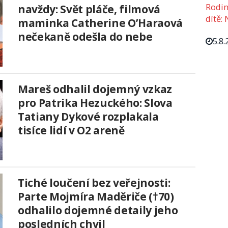
Rodin
navždy: Svět pláče, filmová
dítě: 
maminka Catherine O’Haraová
nečekaně odešla do nebe
5.8.
Mareš odhalil dojemný vzkaz
pro Patrika Hezuckého: Slova
Tatiany Dykové rozplakala
tisíce lidí v O2 areně
Tiché loučení bez veřejnosti:
Parte Mojmíra Maděriče (†70)
odhalilo dojemné detaily jeho
posledních chvil