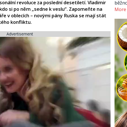
onální revoluce za poslední desetiletí. Vladimir
běžno
, kdo si po něm „sedne k veslu“. Zapomeňte na
More
ře v oblecích – novými pány Ruska se mají stát
kého konfliktu.
Advertisement