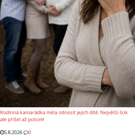
Rodinná kamarádka měla odnosit jejich dítě: Největší šok
ale přišel až potom!
5.8.2026
0