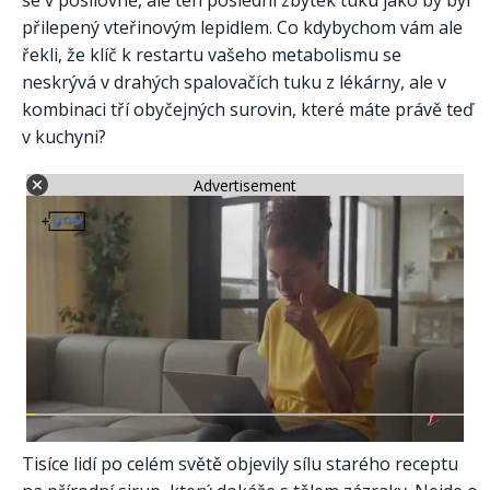
se v posilovně, ale ten poslední zbytek tuku jako by byl
přilepený vteřinovým lepidlem. Co kdybychom vám ale
řekli, že klíč k restartu vašeho metabolismu se
neskrývá v drahých spalovačích tuku z lékárny, ale v
kombinaci tří obyčejných surovin, které máte právě teď
v kuchyni?
Advertisement
Tisíce lidí po celém světě objevily sílu starého receptu