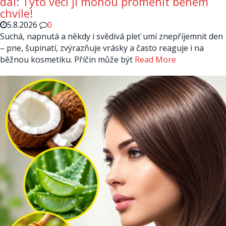
dál: Tyto věci ji mohou proměnit během
chvíle!
5.8.2026
0
Suchá, napnutá a někdy i svědivá pleť umí znepříjemnit den
– pne, šupinatí, zvýrazňuje vrásky a často reaguje i na
běžnou kosmetiku. Příčin může být
Read More