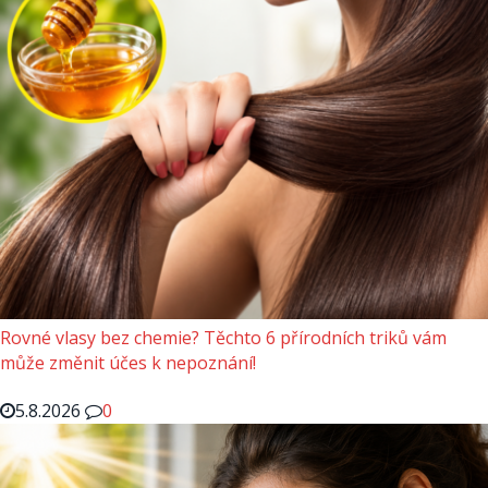
Rovné vlasy bez chemie? Těchto 6 přírodních triků vám
může změnit účes k nepoznání!
5.8.2026
0