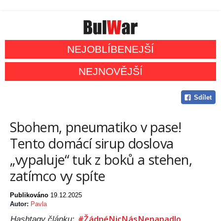
NEJOBLÍBENEJŠÍ
NEJNOVĚJŠÍ
Sdílet
Sbohem, pneumatiko v pase!
Tento domácí sirup doslova
„vypaluje“ tuk z boků a stehen,
zatímco vy spíte
Publikováno
19.12.2025
Autor:
Pavla
#ŽádnéNicNásNenapadlo
Hashtagy článku: