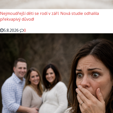
Nejmoudřejší děti se rodí v září: Nová studie odhalila
překvapivý důvod!
5.8.2026
0