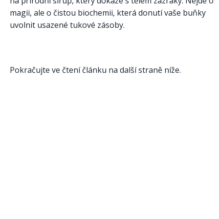
na přírodní sirup, který dokáže s tělem zázraky. Nejde o
magii, ale o čistou biochemii, která donutí vaše buňky
uvolnit usazené tukové zásoby.
Pokračujte ve čtení článku na další straně níže.