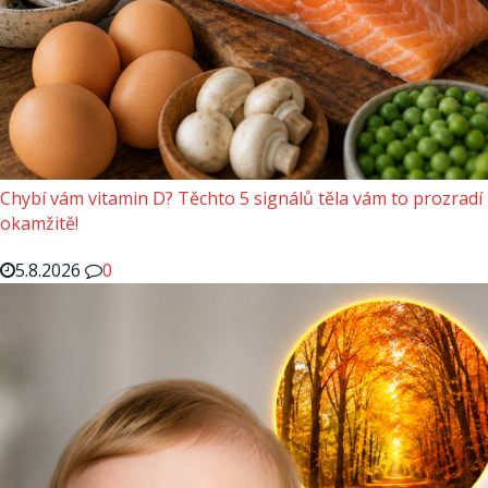
Chybí vám vitamin D? Těchto 5 signálů těla vám to prozradí
okamžitě!
5.8.2026
0