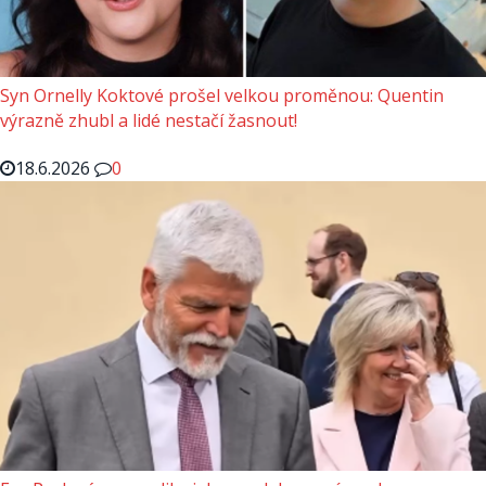
Syn Ornelly Koktové prošel velkou proměnou: Quentin
výrazně zhubl a lidé nestačí žasnout!
18.6.2026
0