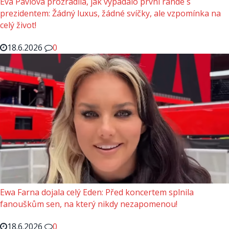
Eva Pavlová prozradila, jak vypadalo první rande s
prezidentem: Žádný luxus, žádné svíčky, ale vzpomínka na
celý život!
18.6.2026
0
Ewa Farna dojala celý Eden: Před koncertem splnila
fanouškům sen, na který nikdy nezapomenou!
18.6.2026
0