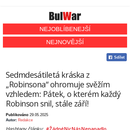
NEJOBLÍBENEJŠÍ
NEJNOVĚJŠÍ
Sdílet
Sedmdesátiletá kráska z
„Robinsona“ ohromuje svěžím
vzhledem: Pátek, o kterém každý
Robinson snil, stále září!
Publikováno
29.05.2025
Autor:
Redakce
#ŽádnéNicNásNenapadlo
Hashtagy článku: