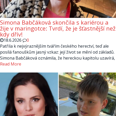
Simona Babčáková skončila s kariérou a
žije v maringotce: Tvrdí, že je šťastnější než
kdy dřív!
18.6.2026
0
Patřila k nejvýraznějším tvářím českého herectví, teď ale
posílá fanouškům jasný vzkaz: její život se mění od základů.
Simona Babčáková oznámila, že hereckou kapitolu uzavírá,
Read More