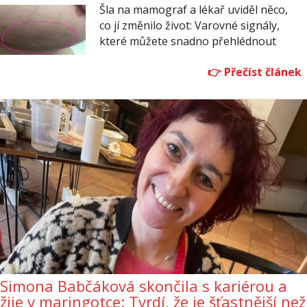
Šla na mamograf a lékař uviděl něco,
co jí změnilo život: Varovné signály,
které můžete snadno přehlédnout
Simona Babčáková skončila s kariérou a
žije v maringotce: Tvrdí, že je šťastnější než