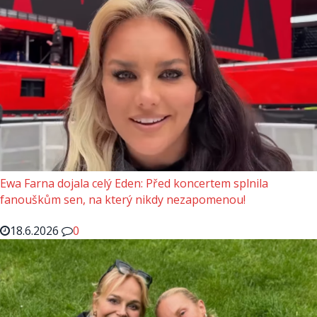
Ewa Farna dojala celý Eden: Před koncertem splnila
fanouškům sen, na který nikdy nezapomenou!
18.6.2026
0