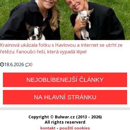
Krainová ukázala fotku s Havlovou a internet se utrhl ze
řetězu: Fanoušci řeší, která vypadá lépe!
18.6.2026
0
NEJOBLÍBENEJŠÍ ČLÁNKY
NA HLAVNÍ STRÁNKU
Copyright © Bulwar.cz (2013 - 2026)
All rights reserverd
-
kontakt
použití cookies