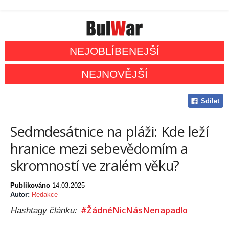
NEJOBLÍBENEJŠÍ
NEJNOVĚJŠÍ
Sdílet
Sedmdesátnice na pláži: Kde leží
hranice mezi sebevědomím a
skromností ve zralém věku?
Publikováno
14.03.2025
Autor:
Redakce
#ŽádnéNicNásNenapadlo
Hashtagy článku: