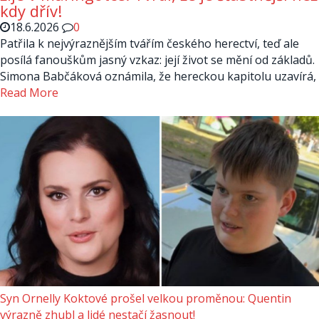
kdy dřív!
18.6.2026
0
Patřila k nejvýraznějším tvářím českého herectví, teď ale
posílá fanouškům jasný vzkaz: její život se mění od základů.
Simona Babčáková oznámila, že hereckou kapitolu uzavírá,
Read More
Syn Ornelly Koktové prošel velkou proměnou: Quentin
výrazně zhubl a lidé nestačí žasnout!