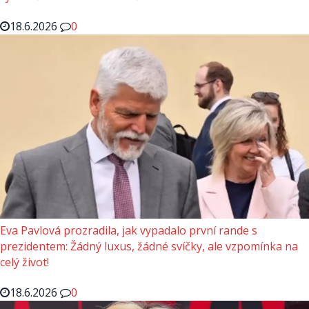
18.6.2026
0
Eva Pavlová prozradila, jak vypadalo první rande s
prezidentem: Žádný luxus, žádné svíčky, ale vzpomínka na
celý život!
18.6.2026
0