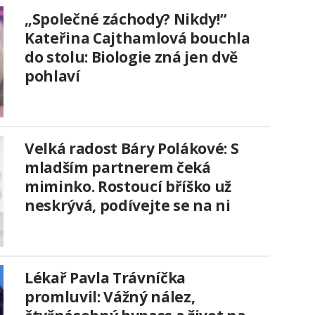
„Společné záchody? Nikdy!“
Kateřina Cajthamlová bouchla
do stolu: Biologie zná jen dvě
pohlaví
Velká radost Báry Polákové: S
mladším partnerem čeká
miminko. Rostoucí bříško už
neskrývá, podívejte se na ni
Lékař Pavla Trávníčka
promluvil: Vážný nález,