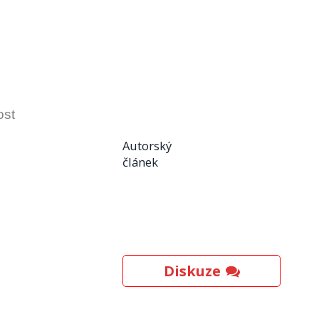
ost
Autorský
článek
Diskuze