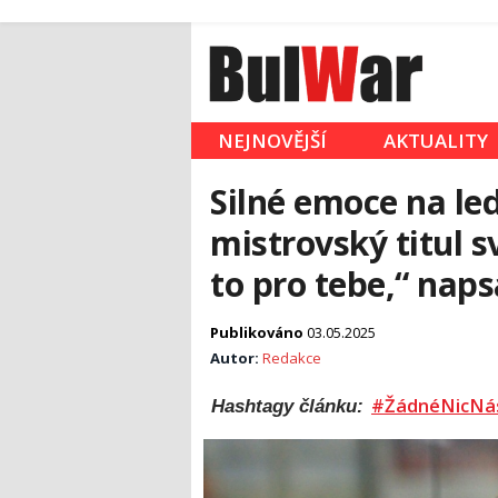
NEJNOVĚJŠÍ
AKTUALITY
Silné emoce na le
mistrovský titul s
to pro tebe,“ naps
Publikováno
03.05.2025
Autor:
Redakce
#ŽádnéNicNá
Hashtagy článku: