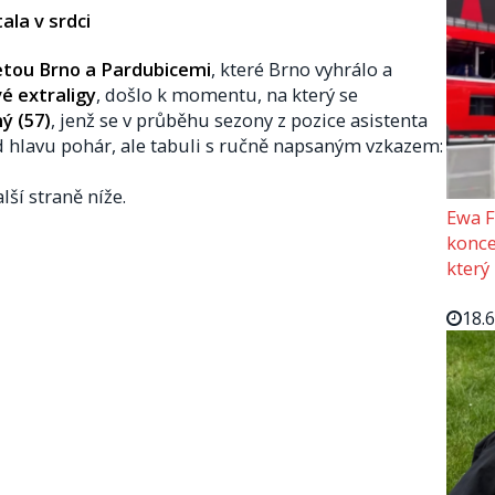
ala v srdci
tou Brno a Pardubicemi
, které Brno vyhrálo a
vé extraligy
, došlo k momentu, na který se
ý (57)
, jenž se v průběhu sezony z pozice asistenta
 hlavu pohár, ale tabuli s ručně napsaným vzkazem:
lší straně níže.
Ewa F
konce
který
18.