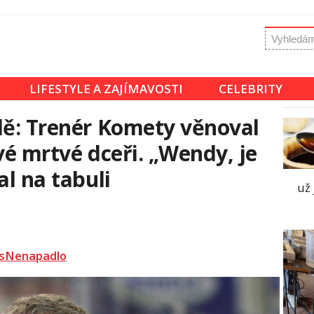
LIFESTYLE A ZAJÍMAVOSTI
CELEBRITY
dě: Trenér Komety věnoval
vé mrtvé dceři. „Wendy, je
al na tabuli
už
sNenapadlo