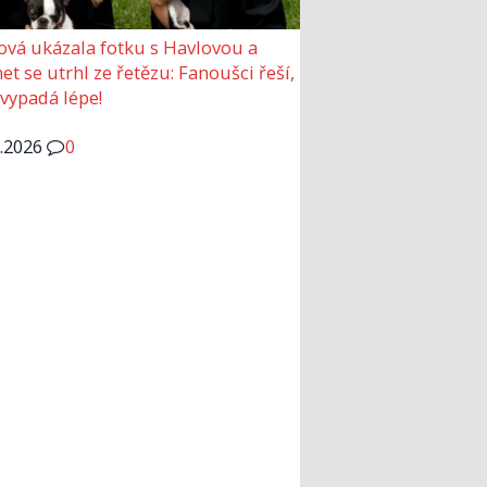
ová ukázala fotku s Havlovou a
et se utrhl ze řetězu: Fanoušci řeší,
 vypadá lépe!
6.2026
0