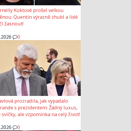
rnelly Koktové prošel velkou
nou: Quentin výrazně zhubl a lidé
čí žasnout!
6.2026
0
avlová prozradila, jak vypadalo
 rande s prezidentem: Žádný luxus,
 svíčky, ale vzpomínka na celý život!
6.2026
0