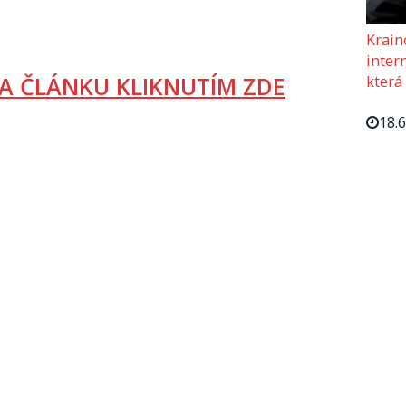
Krain
intern
A ČLÁNKU KLIKNUTÍM ZDE
která
18.