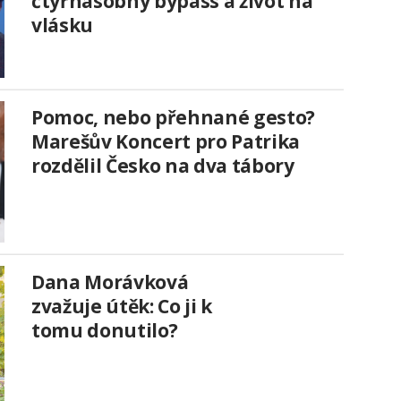
čtyřnásobný bypass a život na
vlásku
Pomoc, nebo přehnané gesto?
Marešův Koncert pro Patrika
rozdělil Česko na dva tábory
Dana Morávková
zvažuje útěk: Co ji k
tomu donutilo?