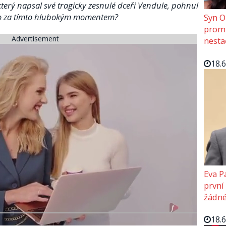
erý napsal své tragicky zesnulé dceři Vendule, pohnul
álo za tímto hlubokým momentem?
Syn O
promě
Advertisement
nesta
18.
Eva P
první
žádné
18.