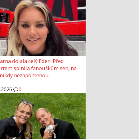
arna dojala celý Eden: Před
rtem splnila fanouškům sen, na
 nikdy nezapomenou!
6.2026
0