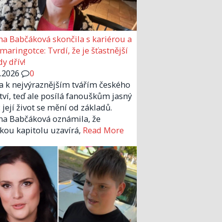
a Babčáková skončila s kariérou a
 maringotce: Tvrdí, že je šťastnější
y dřív!
6.2026
0
la k nejvýraznějším tvářím českého
tví, teď ale posílá fanouškům jasný
 její život se mění od základů.
a Babčáková oznámila, že
kou kapitolu uzavírá,
Read More