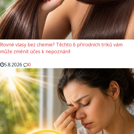
Rovné vlasy bez chemie? Těchto 6 přírodních triků vám
může změnit účes k nepoznání!
5.8.2026
0