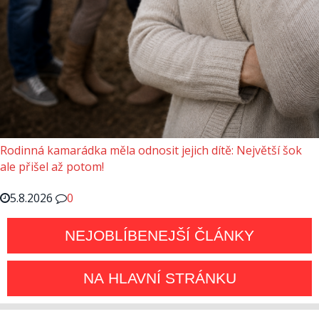
Rodinná kamarádka měla odnosit jejich dítě: Největší šok
ale přišel až potom!
5.8.2026
0
NEJOBLÍBENEJŠÍ ČLÁNKY
NA HLAVNÍ STRÁNKU