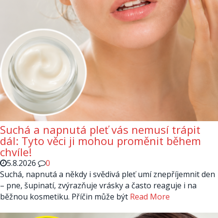
Suchá a napnutá pleť vás nemusí trápit
dál: Tyto věci ji mohou proměnit během
chvíle!
5.8.2026
0
Suchá, napnutá a někdy i svědivá pleť umí znepříjemnit den
– pne, šupinatí, zvýrazňuje vrásky a často reaguje i na
běžnou kosmetiku. Příčin může být
Read More