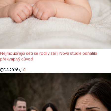
Nejmoudřejší děti se rodí v září: Nová studie odhalila
překvapivý důvod!
5.8.2026
0