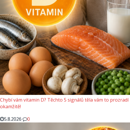
Chybí vám vitamin D? Těchto 5 signálů těla vám to prozradí
okamžitě!
5.8.2026
0