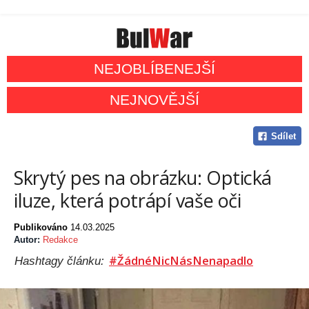
NEJOBLÍBENEJŠÍ
NEJNOVĚJŠÍ
Sdílet
Skrytý pes na obrázku: Optická
iluze, která potrápí vaše oči
Publikováno
14.03.2025
Autor:
Redakce
#ŽádnéNicNásNenapadlo
Hashtagy článku: