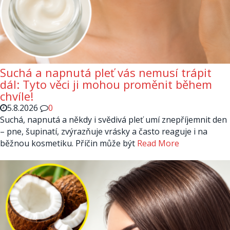
Suchá a napnutá pleť vás nemusí trápit
dál: Tyto věci ji mohou proměnit během
chvíle!
5.8.2026
0
Suchá, napnutá a někdy i svědivá pleť umí znepříjemnit den
– pne, šupinatí, zvýrazňuje vrásky a často reaguje i na
běžnou kosmetiku. Příčin může být
Read More