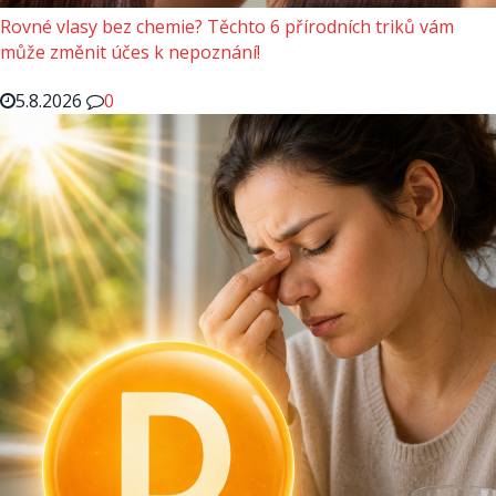
Rovné vlasy bez chemie? Těchto 6 přírodních triků vám
může změnit účes k nepoznání!
5.8.2026
0