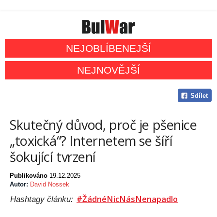
NEJOBLÍBENEJŠÍ
NEJNOVĚJŠÍ
Sdílet
Skutečný důvod, proč je pšenice
„toxická“? Internetem se šíří
šokující tvrzení
Publikováno
19.12.2025
Autor:
David Nossek
#ŽádnéNicNásNenapadlo
Hashtagy článku: