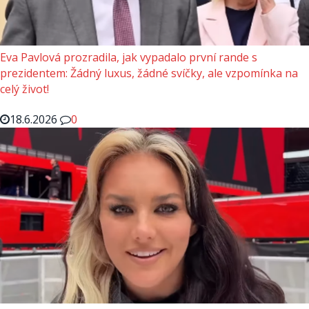
Eva Pavlová prozradila, jak vypadalo první rande s
prezidentem: Žádný luxus, žádné svíčky, ale vzpomínka na
celý život!
18.6.2026
0