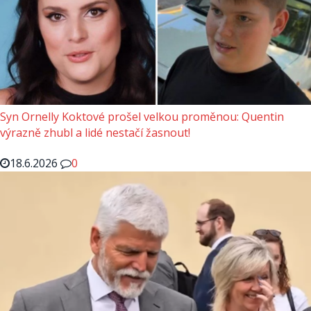
Syn Ornelly Koktové prošel velkou proměnou: Quentin
výrazně zhubl a lidé nestačí žasnout!
18.6.2026
0