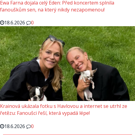
Ewa Farna dojala celý Eden: Před koncertem splnila
fanouškům sen, na který nikdy nezapomenou!
18.6.2026
0
Krainová ukázala fotku s Havlovou a internet se utrhl ze
řetězu: Fanoušci řeší, která vypadá lépe!
18.6.2026
0