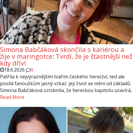
Simona Babčáková skončila s kariérou a
žije v maringotce: Tvrdí, že je šťastnější než
kdy dřív!
18.6.2026
0
Patřila k nejvýraznějším tvářím českého herectví, teď ale
posílá fanouškům jasný vzkaz: její život se mění od základů.
Simona Babčáková oznámila, že hereckou kapitolu uzavírá,
Read More