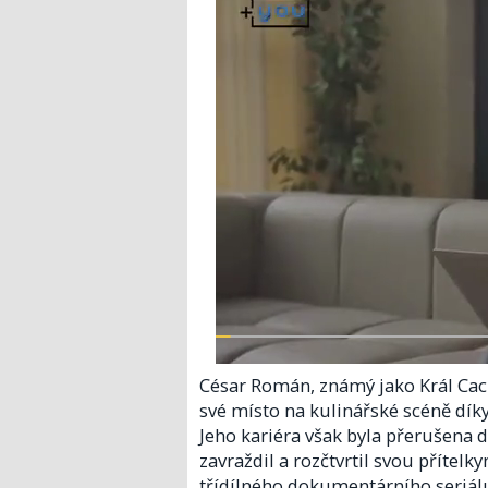
César Román, známý jako Král Cacho
své místo na kulinářské scéně dík
Jeho kariéra však byla přerušena d
zavraždil a rozčtvrtil svou přítel
třídílného dokumentárního seriálu