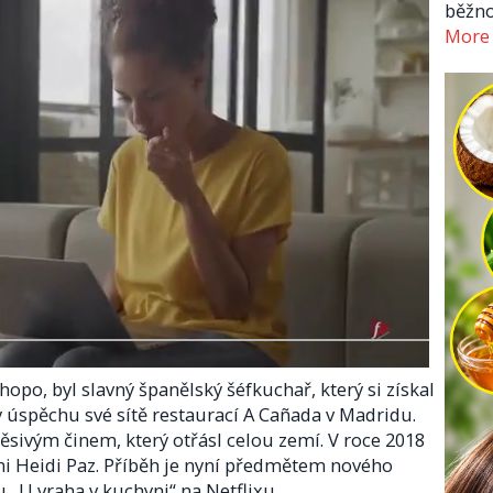
běžno
More
po, byl slavný španělský šéfkuchař, který si získal
y úspěchu své sítě restaurací A Cañada v Madridu.
ěsivým činem, který otřásl celou zemí. V roce 2018
kyni Heidi Paz. Příběh je nyní předmětem nového
 „U vraha v kuchyni“ na Netflixu.