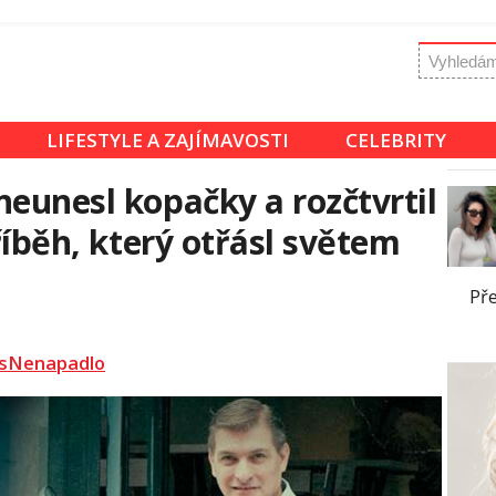
LIFESTYLE A ZAJÍMAVOSTI
CELEBRITY
neunesl kopačky a rozčtvrtil
Příběh, který otřásl světem
Př
sNenapadlo