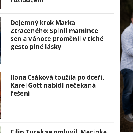
rozloučení
Dojemný krok Marka
Ztraceného: Splnil mamince
sen a Vánoce proměnil v tiché
gesto plné lásky
Ilona Csáková toužila po dceři,
Karel Gott nabídl nečekaná
řešení
Filip Turek se omluvil, Macinka