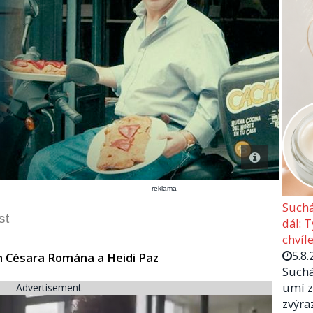
reklama
Suchá
st
dál: 
chvíle
5.8.
ěh Césara Romána a Heidi Paz
Suchá
umí z
Advertisement
zvýra