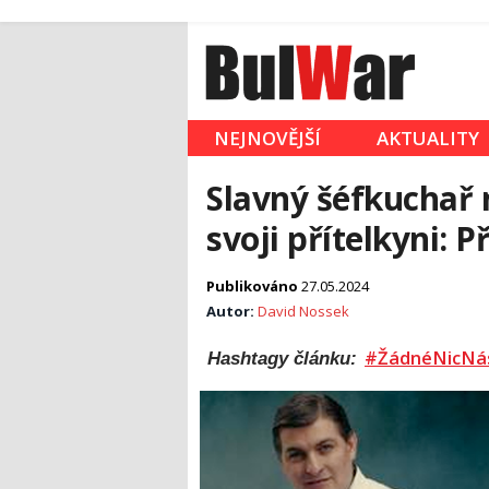
NEJNOVĚJŠÍ
AKTUALITY
Slavný šéfkuchař 
svoji přítelkyni: 
Publikováno
27.05.2024
Autor:
David Nossek
#ŽádnéNicNá
Hashtagy článku: