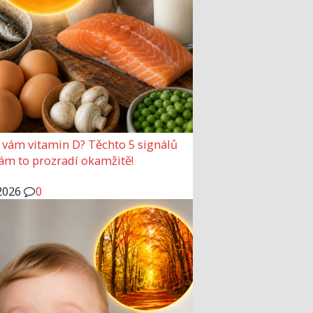
 vám vitamin D? Těchto 5 signálů
vám to prozradí okamžitě!
2026
0