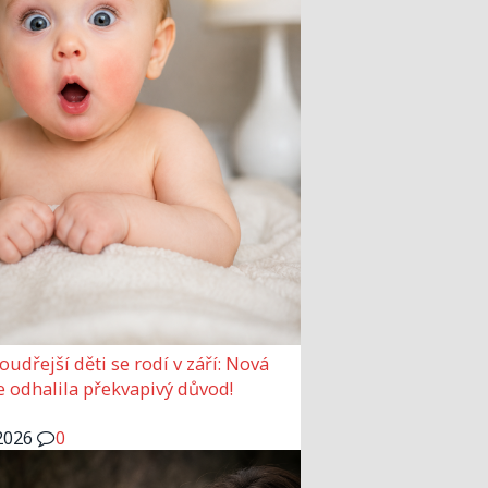
udřejší děti se rodí v září: Nová
e odhalila překvapivý důvod!
2026
0