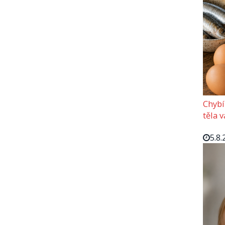
Chybí
těla 
5.8.