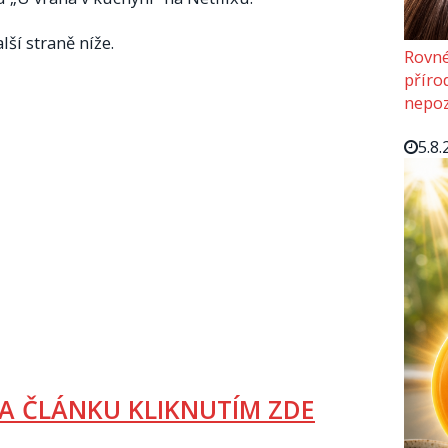
lší straně níže.
Rovné
příro
nepoz
5.8.
A ČLÁNKU KLIKNUTÍM ZDE