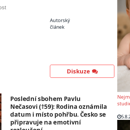
ost
Autorský
článek
Diskuze
Nejmo
Poslední sbohem Pavlu
studi
Nečasovi (†59): Rodina oznámila
datum i místo pohřbu. Česko se
5.8.
připravuje na emotivní