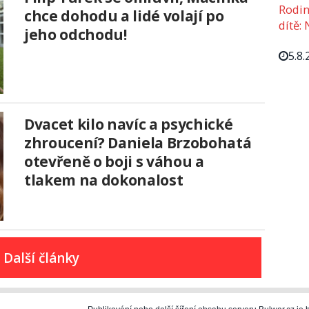
Rodin
chce dohodu a lidé volají po
dítě: 
jeho odchodu!
5.8.
Dvacet kilo navíc a psychické
zhroucení? Daniela Brzobohatá
otevřeně o boji s váhou a
tlakem na dokonalost
Další články