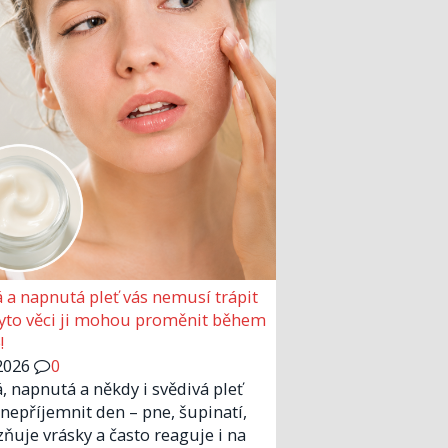
 a napnutá pleť vás nemusí trápit
Tyto věci ji mohou proměnit během
!
2026
0
, napnutá a někdy i svědivá pleť
nepříjemnit den – pne, šupinatí,
zňuje vrásky a často reaguje i na