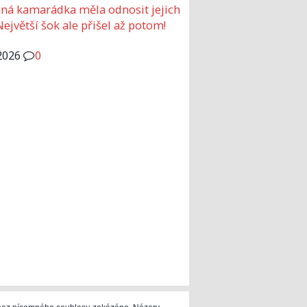
ná kamarádka měla odnosit jejich
Největší šok ale přišel až potom!
2026
0