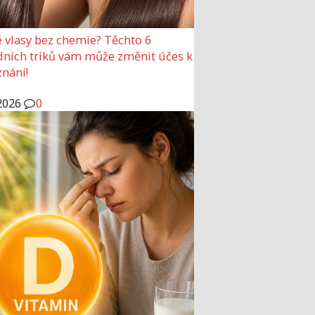
 vlasy bez chemie? Těchto 6
dních triků vám může změnit účes k
nání!
2026
0