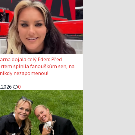
arna dojala celý Eden: Před
rtem splnila fanouškům sen, na
 nikdy nezapomenou!
6.2026
0