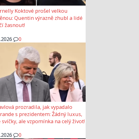
rnelly Koktové prošel velkou
nou: Quentin výrazně zhubl a lidé
čí žasnout!
6.2026
0
avlová prozradila, jak vypadalo
 rande s prezidentem: Žádný luxus,
 svíčky, ale vzpomínka na celý život!
6.2026
0