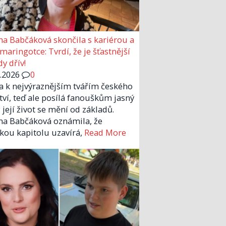
a Babčáková skončila s kariérou a
 maringotce: Tvrdí, že je šťastnější
y dřív!
6.2026
0
la k nejvýraznějším tvářím českého
tví, teď ale posílá fanouškům jasný
 její život se mění od základů.
a Babčáková oznámila, že
kou kapitolu uzavírá,
Read More