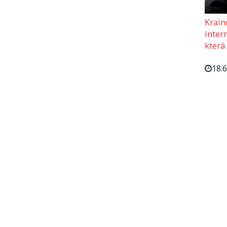
Krain
intern
která
18.