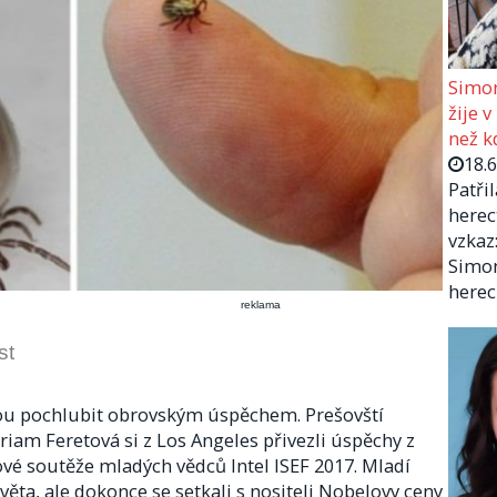
Simon
žije v
než kd
18.
Patři
herec
vzkaz:
Simon
herec
reklama
st
ohou pochlubit obrovským úspěchem. Prešovští
iam Feretová si z Los Angeles přivezli úspěchy z
tové soutěže mladých vědců Intel ISEF 2017. Mladí
věta, ale dokonce se setkali s nositeli Nobelovy ceny