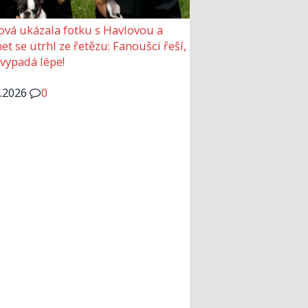
ová ukázala fotku s Havlovou a
et se utrhl ze řetězu: Fanoušci řeší,
 vypadá lépe!
6.2026
0