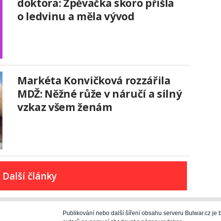
doktora: Zpěvačka skoro přišla
o ledvinu a měla vývod
Markéta Konvičková rozzářila
MDŽ: Něžné růže v náručí a silný
vzkaz všem ženám
Další články
Publikování nebo další šíření obsahu serveru Bulwar.cz j