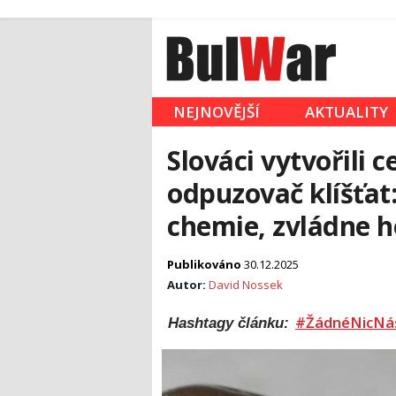
NEJNOVĚJŠÍ
AKTUALITY
Slováci vytvořili
odpuzovač klíšťat
chemie, zvládne h
Publikováno
30.12.2025
Autor:
David Nossek
#ŽádnéNicNá
Hashtagy článku: