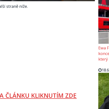
lší straně níže.
Ewa F
konce
který
18.
A ČLÁNKU KLIKNUTÍM ZDE