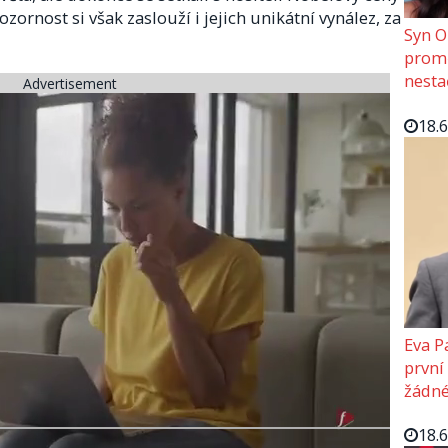
zornost si však zaslouží i jejich unikátní vynález, za
Syn O
promě
nesta
Advertisement
18.
Eva P
první
žádné
18.