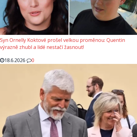
Syn Ornelly Koktové prošel velkou proměnou: Quentin
výrazně zhubl a lidé nestačí žasnout!
18.6.2026
0