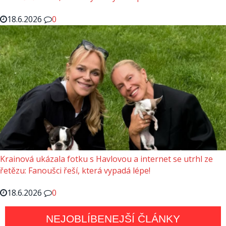
18.6.2026
0
Krainová ukázala fotku s Havlovou a internet se utrhl ze
řetězu: Fanoušci řeší, která vypadá lépe!
18.6.2026
0
NEJOBLÍBENEJŠÍ ČLÁNKY