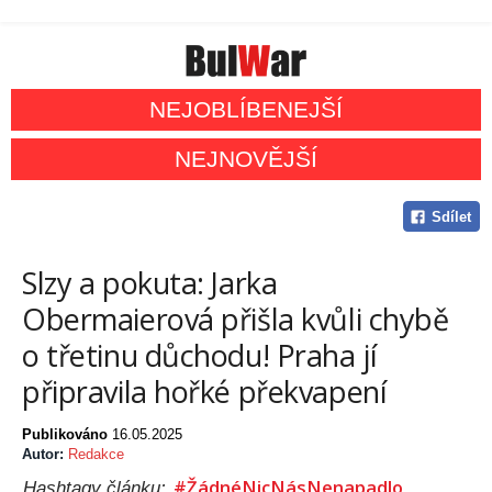
NEJOBLÍBENEJŠÍ
NEJNOVĚJŠÍ
Sdílet
Slzy a pokuta: Jarka
Obermaierová přišla kvůli chybě
o třetinu důchodu! Praha jí
připravila hořké překvapení
Publikováno
16.05.2025
Autor:
Redakce
#ŽádnéNicNásNenapadlo
Hashtagy článku: