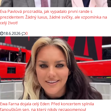
Eva Pavlová prozradila, jak vypadalo první rande s
prezidentem: Žádný luxus, žádné svíčky, ale vzpomínka na
celý život!
18.6.2026
0
Ewa Farna dojala celý Eden: Před koncertem splnila
fanouškům sen, na který nikdy nezapomenou!