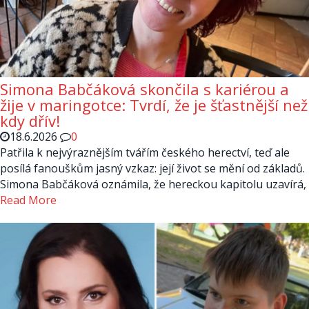
Simona Babčáková skončila s kariérou a
žije v maringotce: Tvrdí, že je šťastnější než
kdy dřív!
18.6.2026
0
Patřila k nejvýraznějším tvářím českého herectví, teď ale
posílá fanouškům jasný vzkaz: její život se mění od základů.
Simona Babčáková oznámila, že hereckou kapitolu uzavírá,
Read More