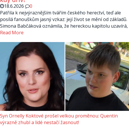
18.6.2026
0
Patřila k nejvýraznějším tvářím českého herectví, teď ale
posílá fanouškům jasný vzkaz: její život se mění od základů.
Simona Babčáková oznámila, že hereckou kapitolu uzavírá,
Read More
Syn Ornelly Koktové prošel velkou proměnou: Quentin
výrazně zhubl a lidé nestačí žasnout!