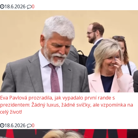
18.6.2026
0
Eva Pavlová prozradila, jak vypadalo první rande s
prezidentem: Žádný luxus, žádné svíčky, ale vzpomínka na
celý život!
18.6.2026
0