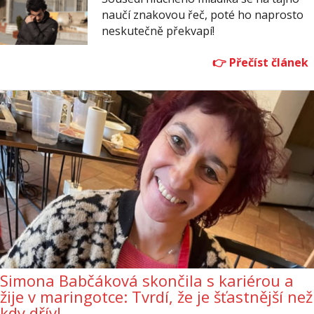
naučí znakovou řeč, poté ho naprosto
neskutečně překvapí!
Simona Babčáková skončila s kariérou a
žije v maringotce: Tvrdí, že je šťastnější než
kdy dřív!