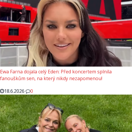
Ewa Farna dojala celý Eden: Před koncertem splnila
fanouškům sen, na který nikdy nezapomenou!
18.6.2026
0