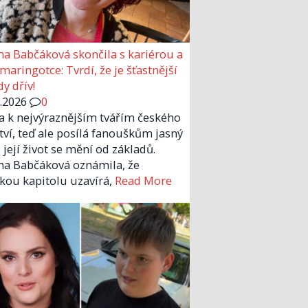
a Babčáková skončila s kariérou a
 maringotce: Tvrdí, že je šťastnější
y dřív!
6.2026
0
la k nejvýraznějším tvářím českého
tví, teď ale posílá fanouškům jasný
 její život se mění od základů.
a Babčáková oznámila, že
kou kapitolu uzavírá,
Read More