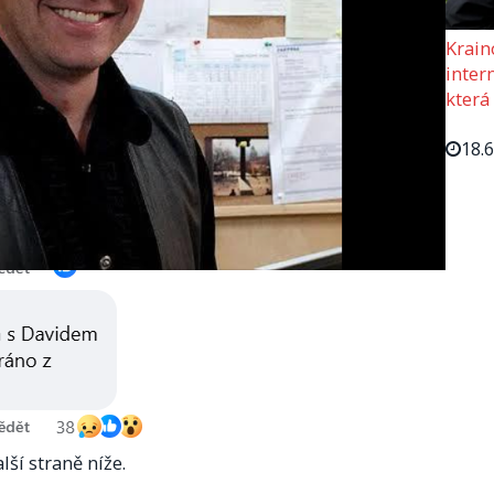
Krain
intern
která
18.
lší straně níže.