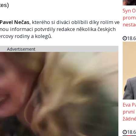
tes)
Syn O
promě
Pavel Nečas
, kterého si diváci oblíbili díky rolím ve
nesta
nou informaci potvrdily redakce několika českých
ercovy rodiny a kolegů.
18.
Advertisement
Eva P
první
žádné
18.