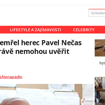
LIFESTYLE A ZAJÍMAVOSTI
CELEBRITY
 Zemřel herec Pavel Nečas
právě nemohou uvěřit
bys
sNenapadlo