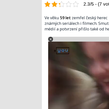
2.3/5 - (7 vo
Ve věku
59 let
zemřel český herec
známých seriálech i filmech. Smut
médií a potvrzení přišlo také od h