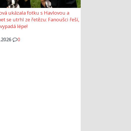
ová ukázala fotku s Havlovou a
et se utrhl ze řetězu: Fanoušci řeší,
 vypadá lépe!
6.2026
0