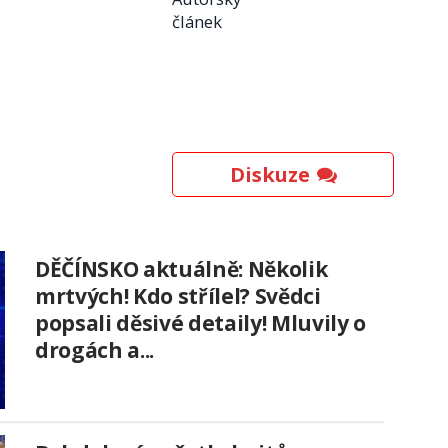
článek
Diskuze
DĚČÍNSKO aktuálně: Několik
mrtvých! Kdo střílel? Svědci
popsali děsivé detaily! Mluvily o
drogách a...