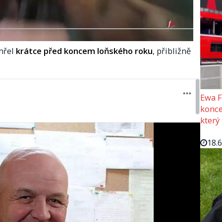
mřel
krátce před koncem loňského roku
, přibližně
Ewa F
konce
který
18.