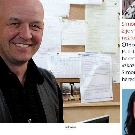
Simon
žije v
než kd
18.
Patři
herec
vzkaz:
Simon
herec
reklama