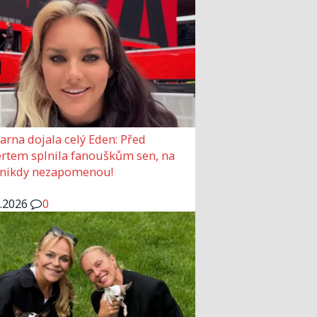
arna dojala celý Eden: Před
rtem splnila fanouškům sen, na
 nikdy nezapomenou!
6.2026
0