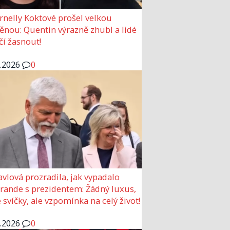
rnelly Koktové prošel velkou
nou: Quentin výrazně zhubl a lidé
čí žasnout!
6.2026
0
avlová prozradila, jak vypadalo
 rande s prezidentem: Žádný luxus,
 svíčky, ale vzpomínka na celý život!
6.2026
0