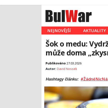
NEJNOVĚJŠÍ
AKTUALITY
Šok o medu: Vydr
může doma „zkysno
Publikováno
27.03.2026
Autor:
David Nossek
#ŽádnéNicNá
Hashtagy článku: