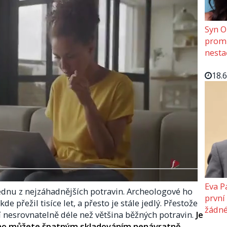
Syn O
promě
nesta
18.
Eva P
jednu z nejzáhadnějších potravin. Archeologové ho
první
e přežil tisíce let, a přesto je stále jedlý. Přestože
žádné
ží nesrovnatelně déle než většina běžných potravin.
Je
 ho můžete špatným skladováním nenávratně