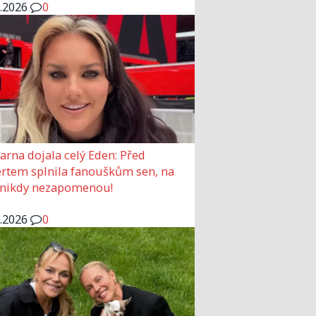
6.2026
0
arna dojala celý Eden: Před
rtem splnila fanouškům sen, na
 nikdy nezapomenou!
6.2026
0