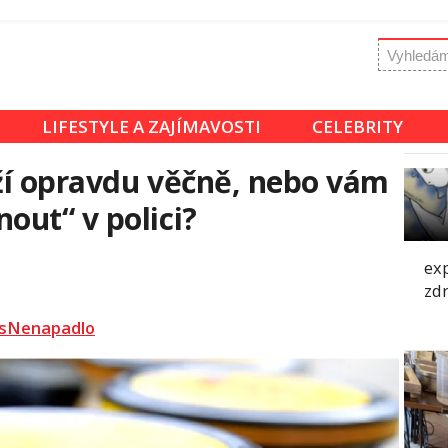
LIFESTYLE A ZAJÍMAVOSTI
CELEBRITY
ží opravdu věčně, nebo vám
ut“ v polici?
exp
zdr
sNenapadlo