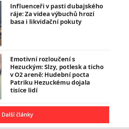
Influenceři v pasti dubajského
ráje: Za videa výbuchů hrozí
basa i likvidační pokuty
Emotivní rozloučení s
Hezuckým: Slzy, potlesk a ticho
v O2 areně: Hudební pocta
Patriku Hezuckému dojala
tisíce lidí
Další články