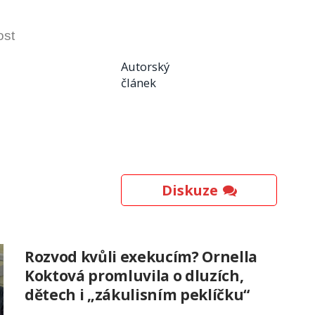
ost
Autorský
článek
Diskuze
Rozvod kvůli exekucím? Ornella
Koktová promluvila o dluzích,
dětech i „zákulisním peklíčku“