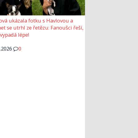
ová ukázala fotku s Havlovou a
et se utrhl ze řetězu: Fanoušci řeší,
 vypadá lépe!
6.2026
0