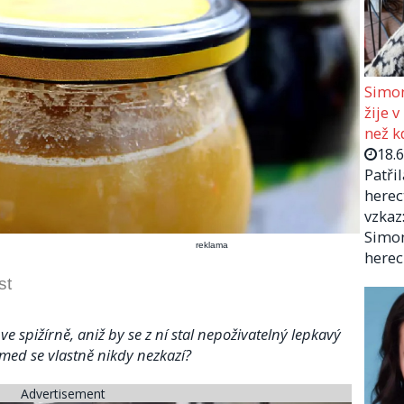
Simon
žije v
než kd
18.
Patři
herec
vzkaz:
Simon
reklama
herec
st
e spižírně, aniž by se z ní stal nepoživatelný lepkavý
 med se vlastně nikdy nezkazí?
Advertisement