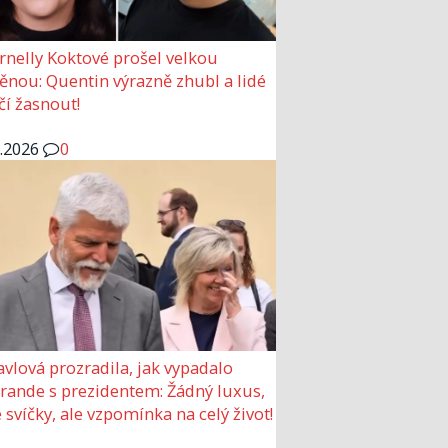
rnelly Koktové prošel velkou
nou: Quentin výrazně zhubl a lidé
čí žasnout!
6.2026
0
avlová prozradila, jak vypadalo
 rande s prezidentem: Žádný luxus,
 svíčky, ale vzpomínka na celý život!