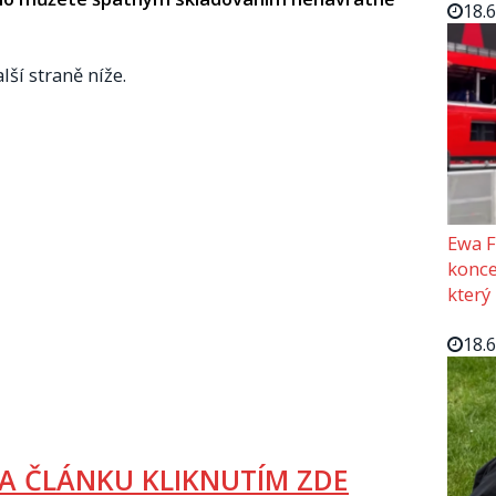
18.
lší straně níže.
Ewa F
konce
který
18.
A ČLÁNKU KLIKNUTÍM ZDE