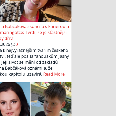
a Babčáková skončila s kariérou a
 maringotce: Tvrdí, že je šťastnější
y dřív!
6.2026
0
la k nejvýraznějším tvářím českého
tví, teď ale posílá fanouškům jasný
 její život se mění od základů.
a Babčáková oznámila, že
kou kapitolu uzavírá,
Read More