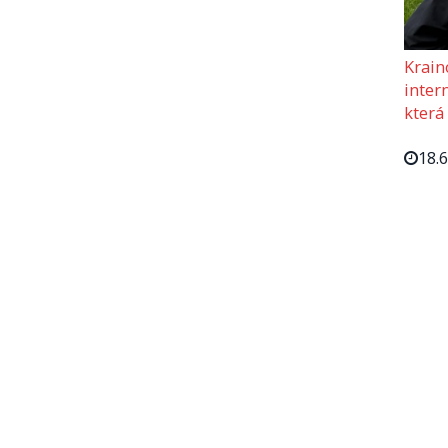
Krain
intern
která
18.