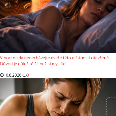
V noci nikdy nenechávejte dveře této místnosti otevřené:
Důvod je důležitější, než si myslíte!
10.8.2026
0