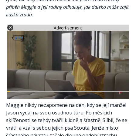
příběh Maggie a její rodiny odhaluje, jak daleko může zajít
lidská zrada.
Advertisement
Maggie nikdy nezapomene na den, kdy se její manžel
Jason vydal na svou osudnou túru. Po měsících
sklíčenosti se tehdy tvářil klidně a šťastně. Slíbil, že se
vrátí, a vzal s sebou jejich psa Scouta. Jenže místo
šťastného návratu začalo dlouhé období strachu,