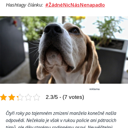
#ŽádnéNicNásNenapadlo
Hashtagy článku:
reklama
2.3/5 - (7 votes)
Čtyři roky po tajemném zmizení manžela konečně našla
odpovědi. Nečekala je však v rukou policie ani pátracích
týmů, ale díky starému rodinnému psovi. Neuvěřitelný