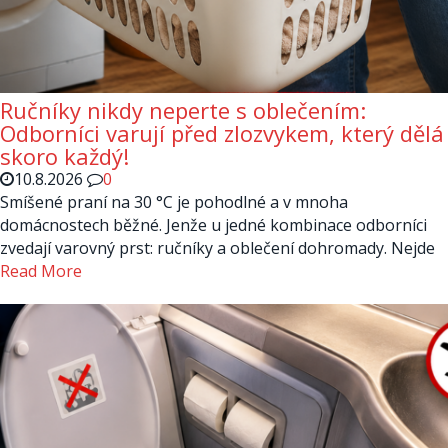
Ručníky nikdy neperte s oblečením:
Odborníci varují před zlozvykem, který dělá
skoro každý!
10.8.2026
0
Smíšené praní na 30 °C je pohodlné a v mnoha
domácnostech běžné. Jenže u jedné kombinace odborníci
zvedají varovný prst: ručníky a oblečení dohromady. Nejde
Read More