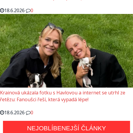
18.6.2026
0
Krainová ukázala fotku s Havlovou a internet se utrhl ze
řetězu: Fanoušci řeší, která vypadá lépe!
18.6.2026
0
NEJOBLÍBENEJŠÍ ČLÁNKY