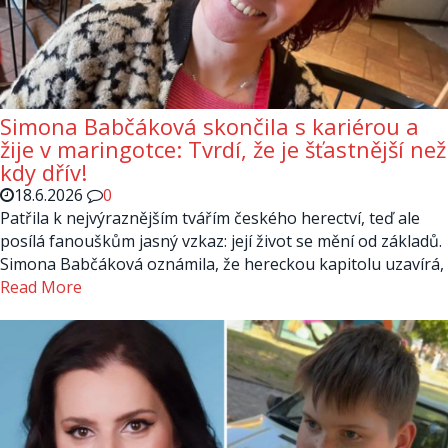
Simona Babčáková skončila s kariérou a
žije v maringotce: Tvrdí, že je šťastnější než
kdy dřív!
18.6.2026
0
Patřila k nejvýraznějším tvářím českého herectví, teď ale
posílá fanouškům jasný vzkaz: její život se mění od základů.
Simona Babčáková oznámila, že hereckou kapitolu uzavírá,
Read More