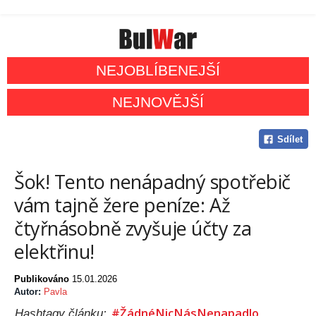
NEJOBLÍBENEJŠÍ
NEJNOVĚJŠÍ
Sdílet
Šok! Tento nenápadný spotřebič
vám tajně žere peníze: Až
čtyřnásobně zvyšuje účty za
elektřinu!
Publikováno
15.01.2026
Autor:
Pavla
#ŽádnéNicNásNenapadlo
Hashtagy článku: