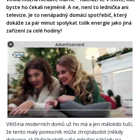
byste ho čekali nejméně. A ne, není to lednička ani
televize. Je to nenápadný domácí spotřebič, který
dokáže za pár minut spolykat tolik energie jako jiná
zařízení za celé hodiny!
Advertisement
Většina moderních domů už ho má a jen málokdo tuší,
že tento malý pomocník může ztrojnásobit (někdy
dokonce až čtyřnásobit!) vaše měsíční náklady na