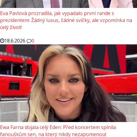
Eva Pavlová prozradila, jak vypadalo první rande s
prezidentem: Žádný luxus, žádné svíčky, ale vzpomínka na
celý život!
18.6.2026
0
Ewa Farna dojala celý Eden: Před koncertem splnila
fanouškům sen, na který nikdy nezapomenou!