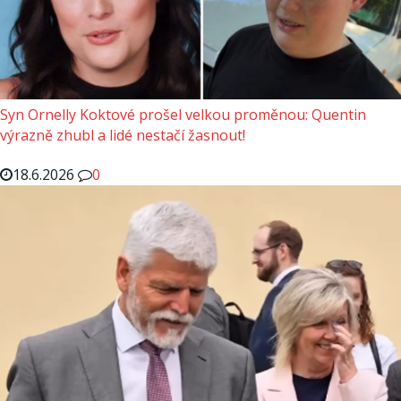
Syn Ornelly Koktové prošel velkou proměnou: Quentin
výrazně zhubl a lidé nestačí žasnout!
18.6.2026
0