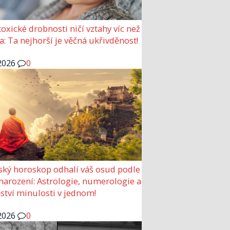
 toxické drobnosti ničí vztahy víc než
a: Ta nejhorší je věčná ukřivděnost!
2026
0
ský horoskop odhalí váš osud podle
narození: Astrologie, numerologie a
ství minulosti v jednom!
2026
0