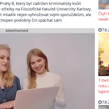
rahy 8, který byl zadržen kriminalisty kvůli
střelby na Filozofické fakultě Univerzity Karlovy,
Čtyři
 měl mladík nejen vyhrožovat svým spolužákům, ale
nevěr
l schopen podobný čin spáchat sám.
7.8.
Advertisement
Tibet
roku 
tajem
7.8.