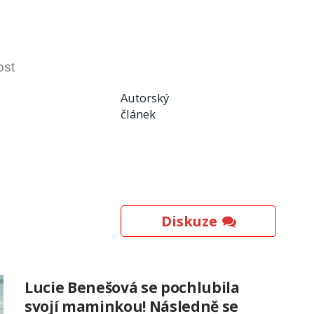
ost
Autorský
článek
Diskuze
Lucie Benešová se pochlubila
svojí maminkou! Následně se