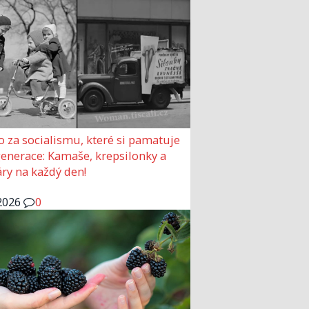
o za socialismu, které si pamatuje
generace: Kamaše, krepsilonky a
ry na každý den!
2026
0