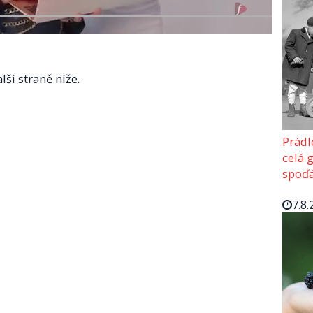
lší straně níže.
Prádl
celá 
spoďá
7.8.