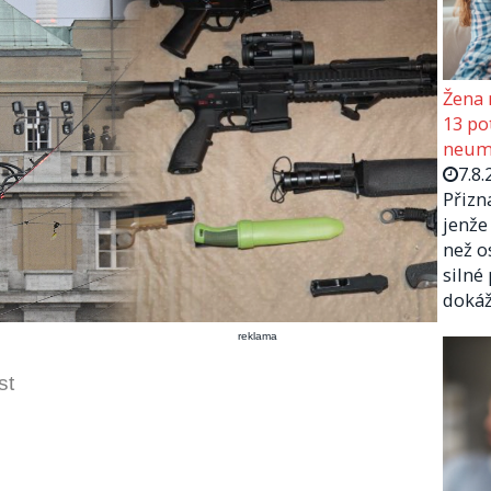
Žena 
13 pot
neumí
7.8.
Přizn
jenže
než o
silné
doká
reklama
st