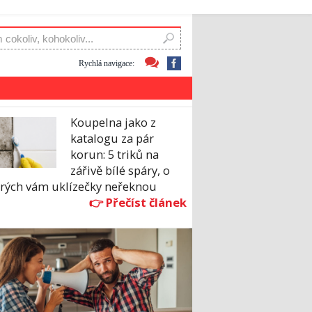
Rychlá navigace:
Koupelna jako z
katalogu za pár
korun: 5 triků na
zářivě bílé spáry, o
erých vám uklízečky neřeknou