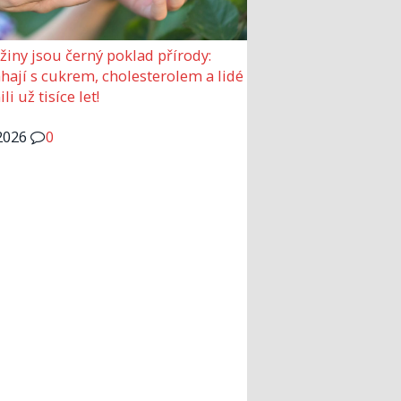
žiny jsou černý poklad přírody:
ají s cukrem, cholesterolem a lidé
ili už tisíce let!
2026
0