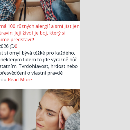
má 100 různých alergií a smí jíst jen
ravin: Její život je boj, který si
me představit!
2026
0
at si omyl bývá těžké pro každého,
 některým lidem to jde výrazně hůř
statním. Tvrdohlavost, hrdost nebo
 přesvědčení o vlastní pravdě
žou
Read More