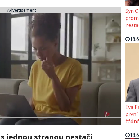
Advertisement
Syn O
promě
nesta
18.
Eva P
první
žádné
18.
 s jednou stranou nestačí