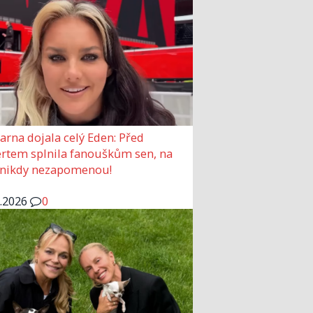
arna dojala celý Eden: Před
rtem splnila fanouškům sen, na
 nikdy nezapomenou!
6.2026
0