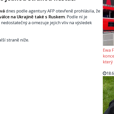
ová
dnes podle agentury AFP otevřeně prohlásila, že
 válce na Ukrajině také s Ruskem
. Podle ní je
 nedostatečný a omezuje jejich vliv na výsledek
lší straně níže.
Ewa F
konce
který
18.