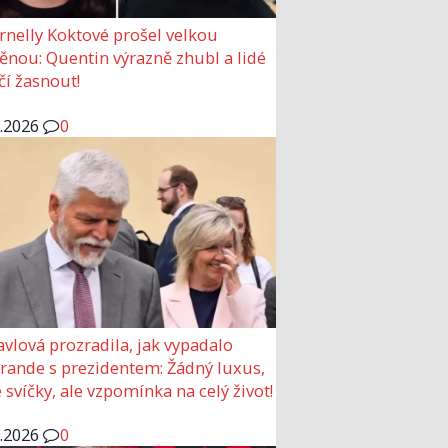
rnelly Koktové prošel velkou
nou: Quentin výrazně zhubl a lidé
čí žasnout!
6.2026
0
avlová prozradila, jak vypadalo
 rande s prezidentem: Žádný luxus,
 svíčky, ale vzpomínka na celý život!
6.2026
0