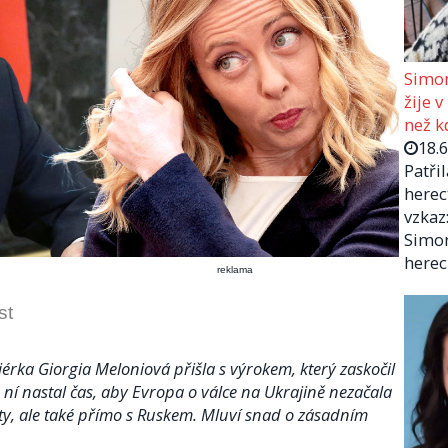
Simon
žije v
než kd
18.
Patři
herec
vzkaz:
Simon
herec
reklama
st
miérka Giorgia Meloniová přišla s výrokem, který zaskočil
le ní nastal čas, aby Evropa o válce na Ukrajině nezačala
ty, ale také přímo s Ruskem. Mluví snad o zásadním