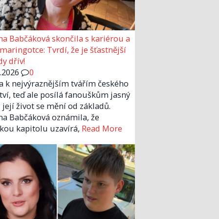
a Babčáková skončila s kariérou a
 maringotce: Tvrdí, že je šťastnější
y dřív!
6.2026
0
la k nejvýraznějším tvářím českého
tví, teď ale posílá fanouškům jasný
 její život se mění od základů.
a Babčáková oznámila, že
kou kapitolu uzavírá,
Read More