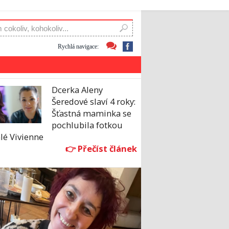
Rychlá navigace:
Dcerka Aleny
Šeredové slaví 4 roky:
Šťastná maminka se
pochlubila fotkou
lé Vivienne