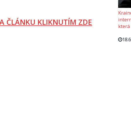
Krain
intern
A ČLÁNKU KLIKNUTÍM ZDE
která
18.