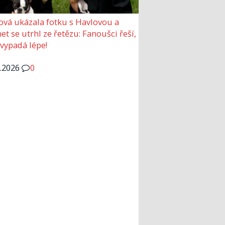
ová ukázala fotku s Havlovou a
et se utrhl ze řetězu: Fanoušci řeší,
 vypadá lépe!
6.2026
0