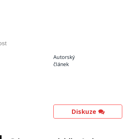
ost
Autorský
článek
Diskuze