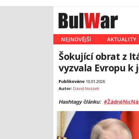
NEJNOVĚJŠÍ
AKTUALITY
Šokující obrat z I
vyzvala Evropu k 
Publikováno
10.01.2026
Autor:
David Nossek
#ŽádnéNicNá
Hashtagy článku: