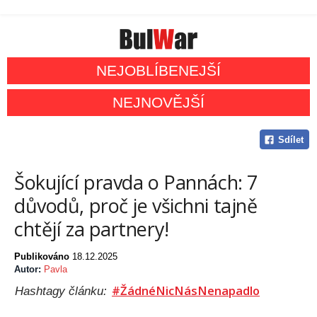
NEJOBLÍBENEJŠÍ
NEJNOVĚJŠÍ
Sdílet
Šokující pravda o Pannách: 7
důvodů, proč je všichni tajně
chtějí za partnery!
Publikováno
18.12.2025
Autor:
Pavla
#ŽádnéNicNásNenapadlo
Hashtagy článku: