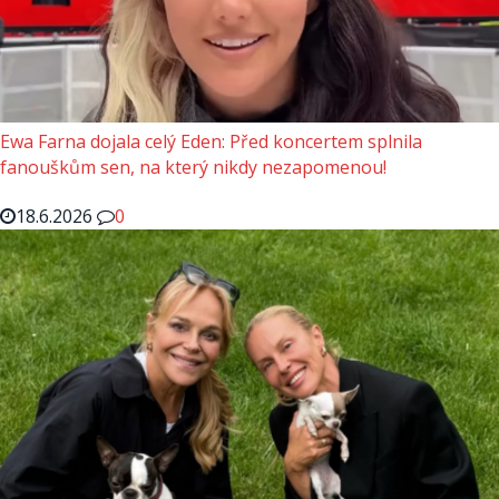
Ewa Farna dojala celý Eden: Před koncertem splnila
fanouškům sen, na který nikdy nezapomenou!
18.6.2026
0