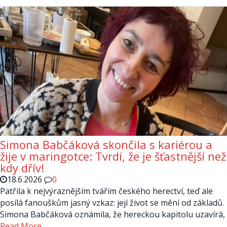
Simona Babčáková skončila s kariérou a
žije v maringotce: Tvrdí, že je šťastnější než
kdy dřív!
18.6.2026
0
Patřila k nejvýraznějším tvářím českého herectví, teď ale
posílá fanouškům jasný vzkaz: její život se mění od základů.
Simona Babčáková oznámila, že hereckou kapitolu uzavírá,
Read More