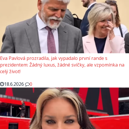
Eva Pavlová prozradila, jak vypadalo první rande s
prezidentem: Žádný luxus, žádné svíčky, ale vzpomínka na
celý život!
18.6.2026
0