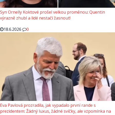
Syn Ornelly Koktové prošel velkou proměnou: Quentin
výrazně zhubl a lidé nestačí žasnout!
18.6.2026
0
Eva Pavlová prozradila, jak vypadalo první rande s
prezidentem: Žádný luxus, žádné svíčky, ale vzpomínka na