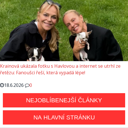
Krainová ukázala fotku s Havlovou a internet se utrhl ze
řetězu: Fanoušci řeší, která vypadá lépe!
18.6.2026
0
NEJOBLÍBENEJŠÍ ČLÁNKY
NA HLAVNÍ STRÁNKU