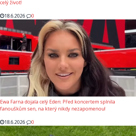
celý život!
18.6.2026
0
Ewa Farna dojala celý Eden: Před koncertem splnila
fanouškům sen, na který nikdy nezapomenou!
18.6.2026
0