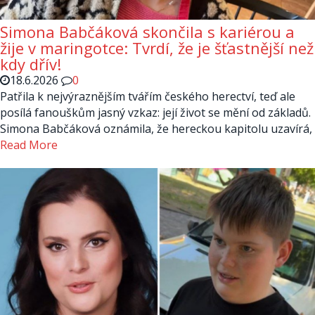
Simona Babčáková skončila s kariérou a
žije v maringotce: Tvrdí, že je šťastnější než
kdy dřív!
18.6.2026
0
Patřila k nejvýraznějším tvářím českého herectví, teď ale
posílá fanouškům jasný vzkaz: její život se mění od základů.
Simona Babčáková oznámila, že hereckou kapitolu uzavírá,
Read More