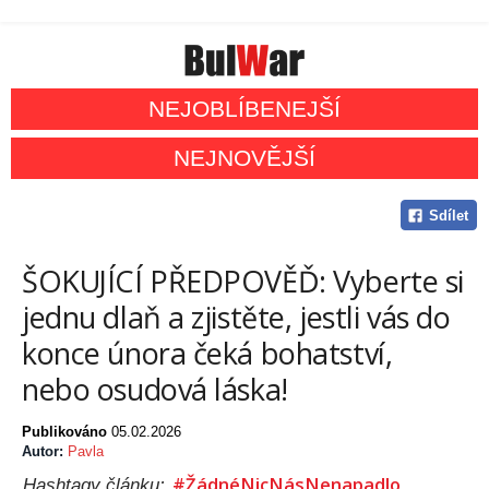
NEJOBLÍBENEJŠÍ
NEJNOVĚJŠÍ
Sdílet
ŠOKUJÍCÍ PŘEDPOVĚĎ: Vyberte si
jednu dlaň a zjistěte, jestli vás do
konce února čeká bohatství,
nebo osudová láska!
Publikováno
05.02.2026
Autor:
Pavla
#ŽádnéNicNásNenapadlo
Hashtagy článku: