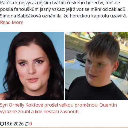
Patřila k nejvýraznějším tvářím českého herectví, teď ale
posílá fanouškům jasný vzkaz: její život se mění od základů.
Simona Babčáková oznámila, že hereckou kapitolu uzavírá,
Read More
Syn Ornelly Koktové prošel velkou proměnou: Quentin
výrazně zhubl a lidé nestačí žasnout!
18.6.2026
0