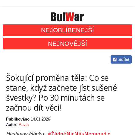
NEJOBLÍBENEJŠÍ
NEJNOVĚJŠÍ
Sdílet
Šokující proměna těla: Co se
stane, když začnete jíst sušené
švestky? Po 30 minutách se
začnou dít věci!
Publikováno
14.01.2026
Autor:
Pavla
#ŽádnéNicNásNenapadlo
Hashtagy článku: