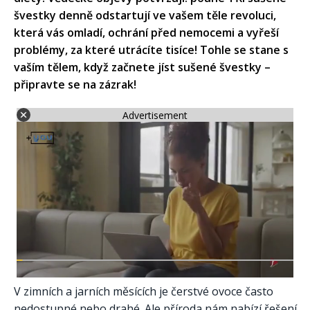
švestky denně odstartují ve vašem těle revoluci,
která vás omladí, ochrání před nemocemi a vyřeší
problémy, za které utrácíte tisíce! Tohle se stane s
vaším tělem, když začnete jíst sušené švestky –
připravte se na zázrak!
Advertisement
V zimních a jarních měsících je čerstvé ovoce často
nedostupné nebo drahé. Ale příroda nám nabízí řešení,