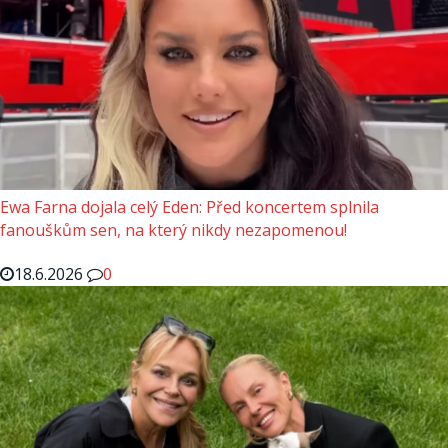
Ewa Farna dojala celý Eden: Před koncertem splnila
fanouškům sen, na který nikdy nezapomenou!
18.6.2026
0