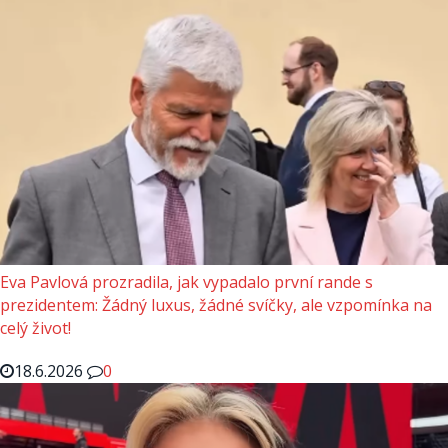
Eva Pavlová prozradila, jak vypadalo první rande s
prezidentem: Žádný luxus, žádné svíčky, ale vzpomínka na
celý život!
18.6.2026
0