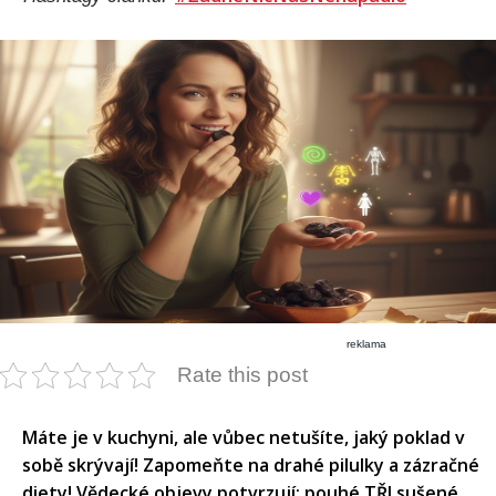
reklama
Rate this post
Máte je v kuchyni, ale vůbec netušíte, jaký poklad v
sobě skrývají! Zapomeňte na drahé pilulky a zázračné
diety! Vědecké objevy potvrzují: pouhé TŘI sušené