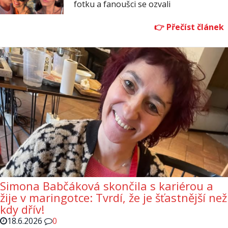
fotku a fanoušci se ozvali
Simona Babčáková skončila s kariérou a
žije v maringotce: Tvrdí, že je šťastnější než
kdy dřív!
18.6.2026
0