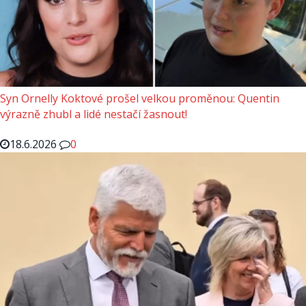
Syn Ornelly Koktové prošel velkou proměnou: Quentin
výrazně zhubl a lidé nestačí žasnout!
18.6.2026
0