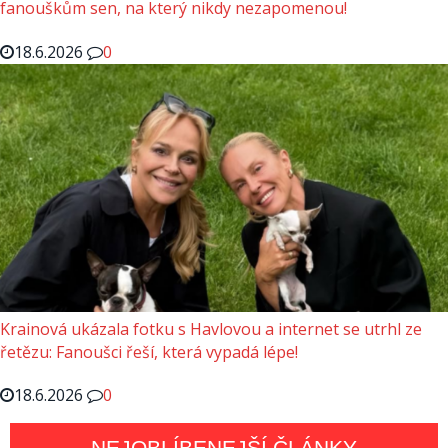
fanouškům sen, na který nikdy nezapomenou!
18.6.2026
0
Krainová ukázala fotku s Havlovou a internet se utrhl ze
řetězu: Fanoušci řeší, která vypadá lépe!
18.6.2026
0
NEJOBLÍBENEJŠÍ ČLÁNKY