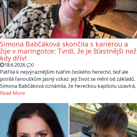
Simona Babčáková skončila s kariérou a
žije v maringotce: Tvrdí, že je šťastnější než
kdy dřív!
18.6.2026
0
Patřila k nejvýraznějším tvářím českého herectví, teď ale
posílá fanouškům jasný vzkaz: její život se mění od základů.
Simona Babčáková oznámila, že hereckou kapitolu uzavírá,
Read More