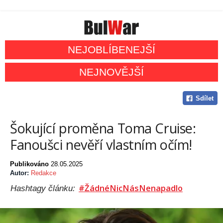
NEJOBLÍBENEJŠÍ
NEJNOVĚJŠÍ
Sdílet
Šokující proměna Toma Cruise:
Fanoušci nevěří vlastním očím!
Publikováno
28.05.2025
Autor:
Redakce
#ŽádnéNicNásNenapadlo
Hashtagy článku: