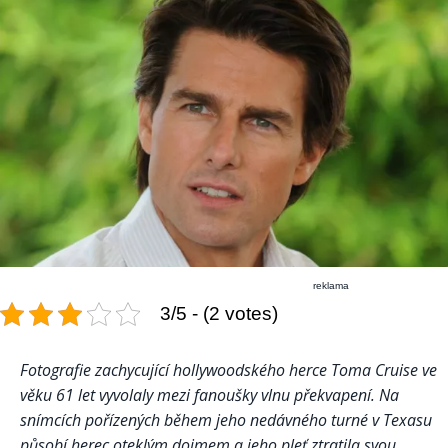
reklama
3/5 - (2 votes)
Fotografie zachycující hollywoodského herce Toma Cruise ve
věku 61 let vyvolaly mezi fanoušky vlnu překvapení. Na
snímcích pořízených během jeho nedávného turné v Texasu
působí herec oteklým dojmem a jeho pleť ztratila svou