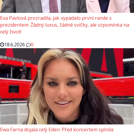
Eva Pavlová prozradila, jak vypadalo první rande s
prezidentem: Žádný luxus, žádné svíčky, ale vzpomínka na
celý život!
18.6.2026
0
Ewa Farna dojala celý Eden: Před koncertem splnila