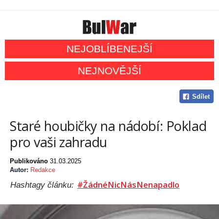
NEJOBLÍBENEJŠÍ
NEJNOVĚJŠÍ
Sdílet
Staré houbičky na nádobí: Poklad
pro vaši zahradu
Publikováno
31.03.2025
Autor:
Redakce
#ŽádnéNicNásNenapadlo
Hashtagy článku: