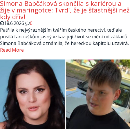
Simona Babčáková skončila s kariérou a
žije v maringotce: Tvrdí, že je šťastnější než
kdy dřív!
18.6.2026
0
Patřila k nejvýraznějším tvářím českého herectví, teď ale
posílá fanouškům jasný vzkaz: její život se mění od základů.
Simona Babčáková oznámila, že hereckou kapitolu uzavírá,
Read More