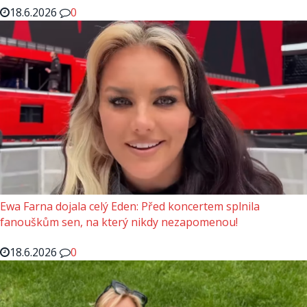
18.6.2026
0
Ewa Farna dojala celý Eden: Před koncertem splnila
fanouškům sen, na který nikdy nezapomenou!
18.6.2026
0