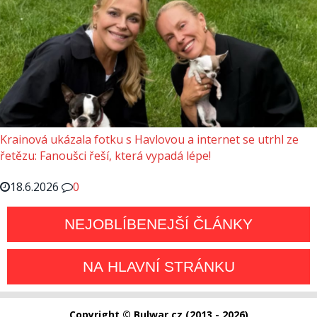
Krainová ukázala fotku s Havlovou a internet se utrhl ze
řetězu: Fanoušci řeší, která vypadá lépe!
18.6.2026
0
NEJOBLÍBENEJŠÍ ČLÁNKY
NA HLAVNÍ STRÁNKU
Copyright © Bulwar.cz (2013 - 2026)