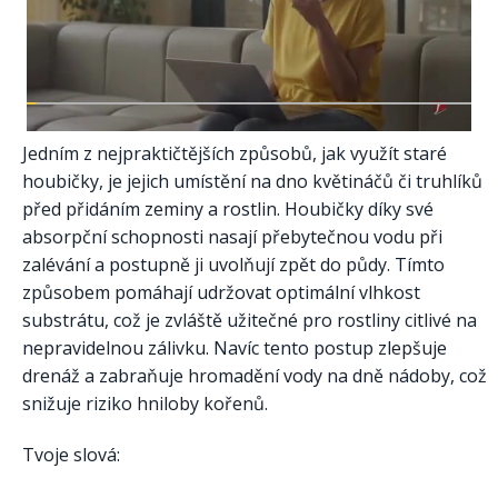
Jedním z nejpraktičtějších způsobů, jak využít staré
houbičky, je jejich umístění na dno květináčů či truhlíků
před přidáním zeminy a rostlin. Houbičky díky své
absorpční schopnosti nasají přebytečnou vodu při
zalévání a postupně ji uvolňují zpět do půdy. Tímto
způsobem pomáhají udržovat optimální vlhkost
substrátu, což je zvláště užitečné pro rostliny citlivé na
nepravidelnou zálivku. Navíc tento postup zlepšuje
drenáž a zabraňuje hromadění vody na dně nádoby, což
snižuje riziko hniloby kořenů.
Tvoje slová: