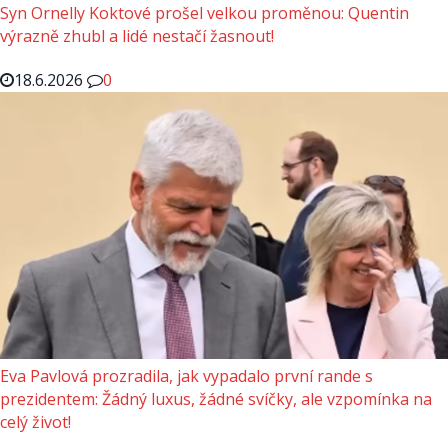
Syn Ornelly Koktové prošel velkou proměnou: Quentin
výrazně zhubl a lidé nestačí žasnout!
18.6.2026
0
Eva Pavlová prozradila, jak vypadalo první rande s
prezidentem: Žádný luxus, žádné svíčky, ale vzpomínka na
celý život!