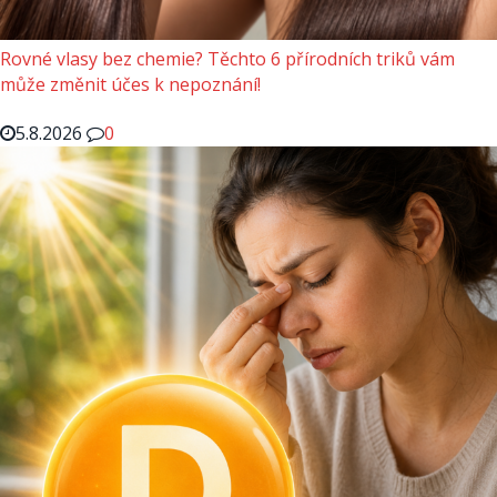
Rovné vlasy bez chemie? Těchto 6 přírodních triků vám
může změnit účes k nepoznání!
5.8.2026
0