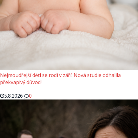
Nejmoudřejší děti se rodí v září: Nová studie odhalila
překvapivý důvod!
5.8.2026
0