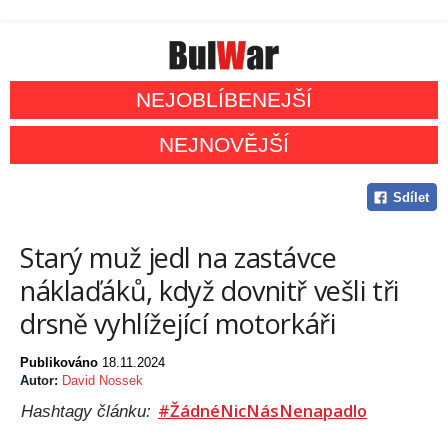
NEJOBLÍBENEJŠÍ
NEJNOVĚJŠÍ
Sdílet
Starý muž jedl na zastávce
náklaďáků, když dovnitř vešli tři
drsně vyhlížející motorkáři
Publikováno
18.11.2024
Autor:
David Nossek
#ŽádnéNicNásNenapadlo
Hashtagy článku: