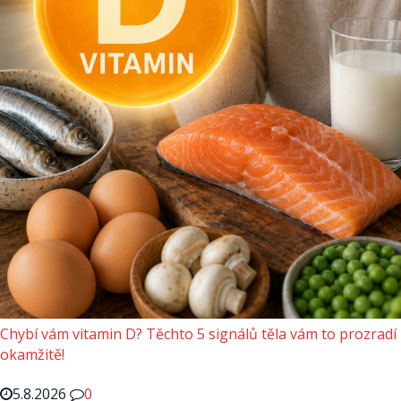
Chybí vám vitamin D? Těchto 5 signálů těla vám to prozradí
okamžitě!
5.8.2026
0