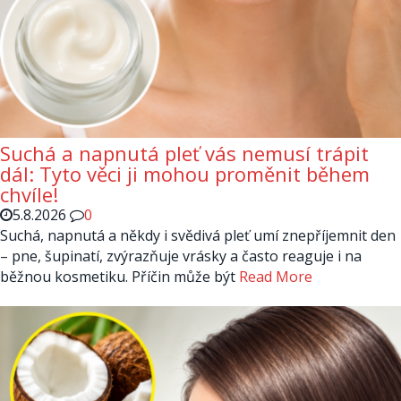
Suchá a napnutá pleť vás nemusí trápit
dál: Tyto věci ji mohou proměnit během
chvíle!
5.8.2026
0
Suchá, napnutá a někdy i svědivá pleť umí znepříjemnit den
– pne, šupinatí, zvýrazňuje vrásky a často reaguje i na
běžnou kosmetiku. Příčin může být
Read More