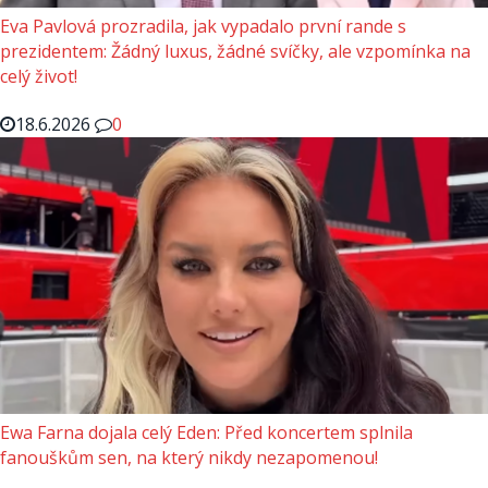
Eva Pavlová prozradila, jak vypadalo první rande s
prezidentem: Žádný luxus, žádné svíčky, ale vzpomínka na
celý život!
18.6.2026
0
Ewa Farna dojala celý Eden: Před koncertem splnila
fanouškům sen, na který nikdy nezapomenou!