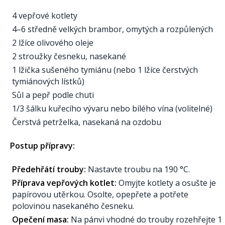
4 vepřové kotlety
4–6 středně velkých brambor, omytých a rozpůlených
2 lžíce olivového oleje
2 stroužky česneku, nasekané
1 lžička sušeného tymiánu (nebo 1 lžíce čerstvých
tymiánových lístků)
Sůl a pepř podle chuti
1/3 šálku kuřecího vývaru nebo bílého vína (volitelné)
Čerstvá petrželka, nasekaná na ozdobu
Postup přípravy:
Předehřátí trouby:
Nastavte troubu na 190 °C.
Příprava vepřových kotlet:
Omyjte kotlety a osušte je
papírovou utěrkou. Osolte, opepřete a potřete
polovinou nasekaného česneku.
Opečení masa:
Na pánvi vhodné do trouby rozehřejte 1