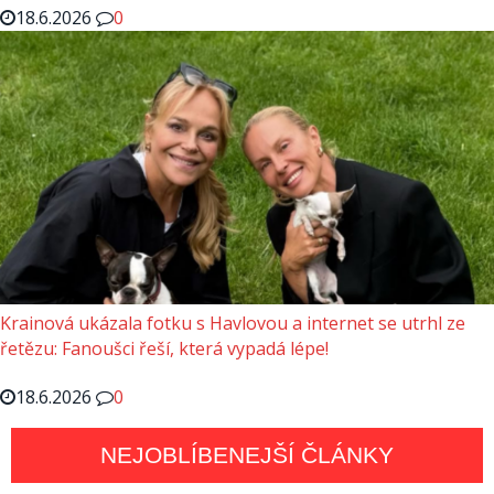
18.6.2026
0
Krainová ukázala fotku s Havlovou a internet se utrhl ze
řetězu: Fanoušci řeší, která vypadá lépe!
18.6.2026
0
NEJOBLÍBENEJŠÍ ČLÁNKY