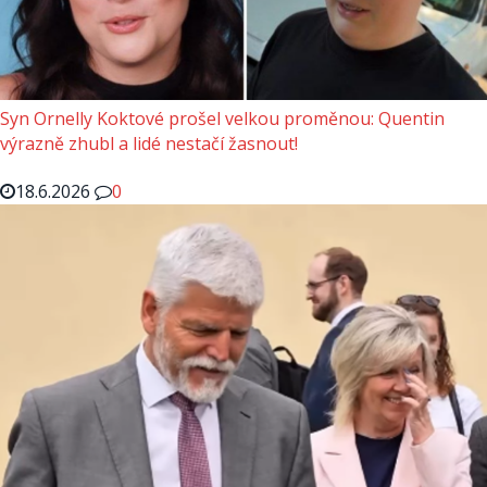
Syn Ornelly Koktové prošel velkou proměnou: Quentin
výrazně zhubl a lidé nestačí žasnout!
18.6.2026
0