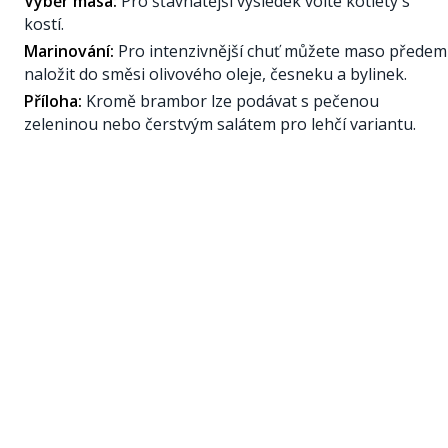
Výběr masa:
Pro šťavnatější výsledek volte kotlety s
kostí.
Marinování:
Pro intenzivnější chuť můžete maso předem
naložit do směsi olivového oleje, česneku a bylinek.
Příloha:
Kromě brambor lze podávat s pečenou
zeleninou nebo čerstvým salátem pro lehčí variantu.