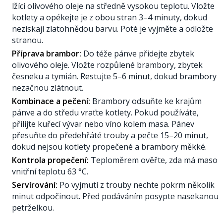
lžíci olivového oleje na středně vysokou teplotu. Vložte
kotlety a opékejte je z obou stran 3–4 minuty, dokud
nezískají zlatohnědou barvu. Poté je vyjměte a odložte
stranou.
Příprava brambor:
Do téže pánve přidejte zbytek
olivového oleje. Vložte rozpůlené brambory, zbytek
česneku a tymián. Restujte 5–6 minut, dokud brambory
nezačnou zlátnout.
Kombinace a pečení:
Brambory odsuňte ke krajům
pánve a do středu vraťte kotlety. Pokud používáte,
přilijte kuřecí vývar nebo víno kolem masa. Pánev
přesuňte do předehřáté trouby a pečte 15–20 minut,
dokud nejsou kotlety propečené a brambory měkké.
Kontrola propečení:
Teploměrem ověřte, zda má maso
vnitřní teplotu 63 °C.
Servírování:
Po vyjmutí z trouby nechte pokrm několik
minut odpočinout. Před podáváním posypte nasekanou
petrželkou.