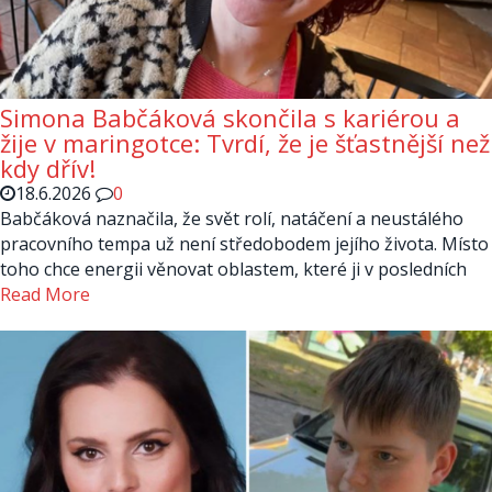
Simona Babčáková skončila s kariérou a
žije v maringotce: Tvrdí, že je šťastnější než
kdy dřív!
18.6.2026
0
Babčáková naznačila, že svět rolí, natáčení a neustálého
pracovního tempa už není středobodem jejího života. Místo
toho chce energii věnovat oblastem, které ji v posledních
Read More