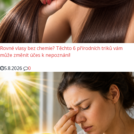
Rovné vlasy bez chemie? Těchto 6 přírodních triků vám
může změnit účes k nepoznání!
5.8.2026
0