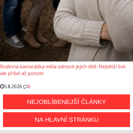
Rodinná kamarádka měla odnosit jejich dítě: Největší šok
ale přišel až potom!
5.8.2026
0
NEJOBLÍBENEJŠÍ ČLÁNKY
NA HLAVNÍ STRÁNKU