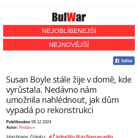
NEJOBLÍBENEJŠÍ
NEJNOVĚJŠÍ
Sdílet
Susan Boyle stále žije v domě, kde
vyrůstala. Nedávno nám
umožnila nahlédnout, jak dům
vypadá po rekonstrukci
Publikováno
08.12.2024
Autor:
Redakce
#ŽádnéNicNásNenapadlo
Hashtagy článku: