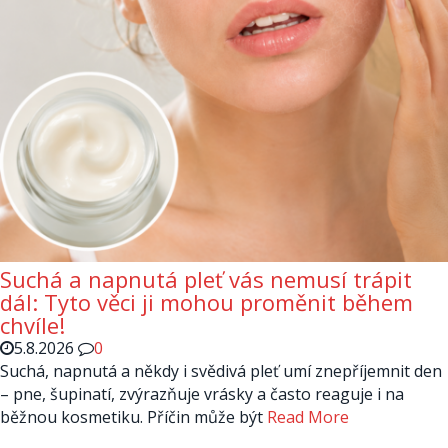
Suchá a napnutá pleť vás nemusí trápit
dál: Tyto věci ji mohou proměnit během
chvíle!
5.8.2026
0
Suchá, napnutá a někdy i svědivá pleť umí znepříjemnit den
– pne, šupinatí, zvýrazňuje vrásky a často reaguje i na
běžnou kosmetiku. Příčin může být
Read More