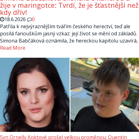
žije v maringotce: Tvrdí, že je šťastnější než
kdy dřív!
18.6.2026
0
Patřila k nejvýraznějším tvářím českého herectví, teď ale
posílá fanouškům jasný vzkaz: její život se mění od základů.
Simona Babčáková oznámila, že hereckou kapitolu uzavírá,
Read More
Syn Ornelly Koktové prošel velkou proměnou: Quentin