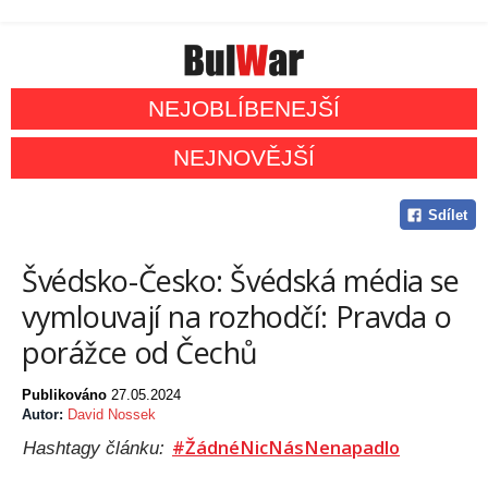
NEJOBLÍBENEJŠÍ
NEJNOVĚJŠÍ
Sdílet
Švédsko-Česko: Švédská média se
vymlouvají na rozhodčí: Pravda o
porážce od Čechů
Publikováno
27.05.2024
Autor:
David Nossek
#ŽádnéNicNásNenapadlo
Hashtagy článku: