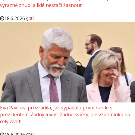
výrazně zhubl a lidé nestačí žasnout!
18.6.2026
0
Eva Pavlová prozradila, jak vypadalo první rande s
prezidentem: Žádný luxus, žádné svíčky, ale vzpomínka na
celý život!
18.6.2026
0