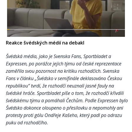
Reakce švédských médií na debakl
Švédská média, jako je Svenska Fans, Sportbladet a
Expressen, po porážce jejich týmu od české reprezentace
zaměřila svou pozornost na kritiku rozhodčích. Svenska
Fans v článku „Švédsko v semifinále deklasováno Českou
republikou“ tvrdí, že rozhodčí neuznali jasné fauly na
švédské hráče. Sportbladet píše o tom, že rozhodčí křivdili
švédskému týmu a pomáhali Čechům. Podle Expressen bylo
Švédsko dokonce oloupeno o přesilovku a nepomohly ani
protesty proti gólu Ondřeje Kašeho, který padl po odrazu
puku od rozhodčího.