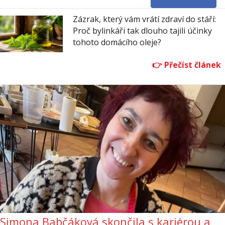
Zázrak, který vám vrátí zdraví do stáří:
Proč bylinkáři tak dlouho tajili účinky
tohoto domácího oleje?
Simona Babčáková skončila s kariérou a