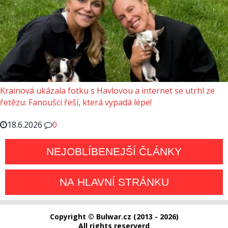
Krainová ukázala fotku s Havlovou a internet se utrhl ze
řetězu: Fanoušci řeší, která vypadá lépe!
18.6.2026
0
NEJOBLÍBENEJŠÍ ČLÁNKY
NA HLAVNÍ STRÁNKU
Copyright © Bulwar.cz (2013 - 2026)
All rights reserverd