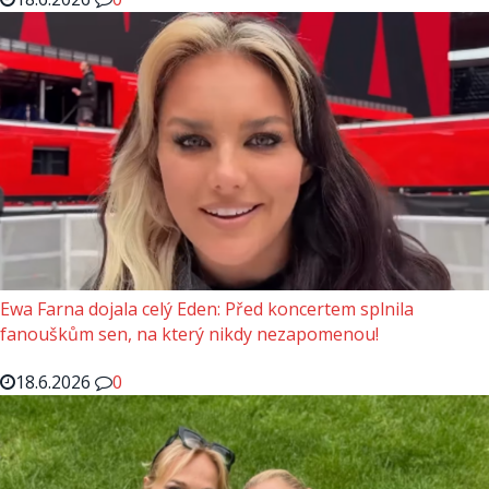
Ewa Farna dojala celý Eden: Před koncertem splnila
fanouškům sen, na který nikdy nezapomenou!
18.6.2026
0