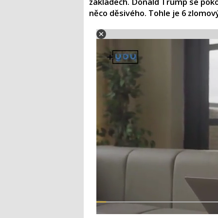
základech. Donald Trump se poko
něco děsivého. Tohle je 6 zlomov