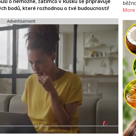
uší o nemožné, zatímco v Rusku se připravuje
běžno
ých bodů, které rozhodnou o tvé budoucnosti!
More
Advertisement