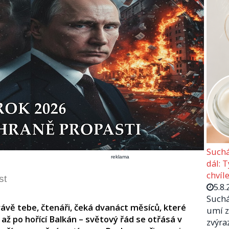
Suchá
reklama
dál: 
chvíle
st
5.8.
Suchá
ávě tebe, čtenáři, čeká dvanáct měsíců, které
umí z
 až po hořící Balkán – světový řád se otřásá v
zvýra