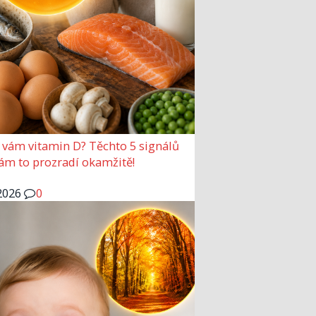
 vám vitamin D? Těchto 5 signálů
vám to prozradí okamžitě!
2026
0