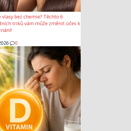
 vlasy bez chemie? Těchto 6
dních triků vám může změnit účes k
nání!
2026
0