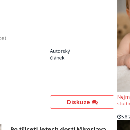
ost
Autorský
článek
Nejmo
Diskuze
studi
5.8.
Po třiceti letech dost! Miroslava