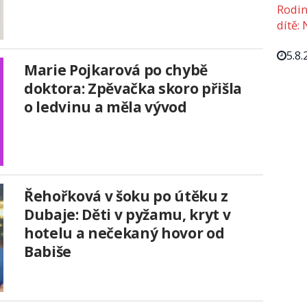
Rodin
dítě: 
5.8.
Marie Pojkarová po chybě
doktora: Zpěvačka skoro přišla
o ledvinu a měla vývod
Řehořková v šoku po útěku z
Dubaje: Děti v pyžamu, kryt v
hotelu a nečekaný hovor od
Babiše