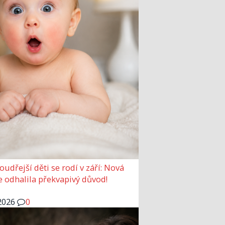
udřejší děti se rodí v září: Nová
e odhalila překvapivý důvod!
2026
0