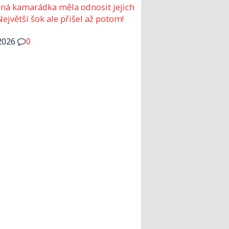
ná kamarádka měla odnosit jejich
Největší šok ale přišel až potom!
2026
0