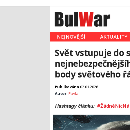
NEJNOVĚJŠÍ
AKTUALITY
Svět vstupuje do 
nejnebezpečnějšíh
body světového ř
Publikováno
02.01.2026
Autor:
Pavla
#ŽádnéNicNá
Hashtagy článku: