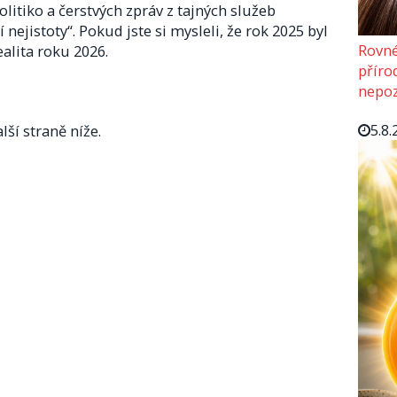
olitiko a čerstvých zpráv z tajných služeb
jistoty“. Pokud jste si mysleli, že rok 2025 byl
Rovné
ealita roku 2026.
příro
nepoz
5.8.
lší straně níže.