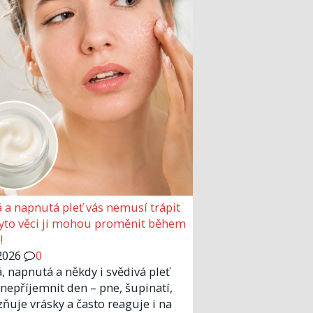
 a napnutá pleť vás nemusí trápit
Tyto věci ji mohou proměnit během
!
2026
0
, napnutá a někdy i svědivá pleť
nepříjemnit den – pne, šupinatí,
zňuje vrásky a často reaguje i na