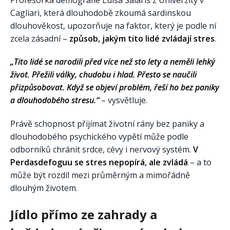
Cagliari, která dlouhodobě zkoumá sardinskou
dlouhověkost, upozorňuje na faktor, který je podle ní
zcela zásadní –
způsob, jakým tito lidé zvládají stres
.
„Tito lidé se narodili před více než sto lety a neměli lehký
život. Přežili války, chudobu i hlad. Přesto se naučili
přizpůsobovat. Když se objeví problém, řeší ho bez paniky
a dlouhodobého stresu.“
– vysvětluje.
Právě schopnost přijímat životní rány bez paniky a
dlouhodobého psychického vypětí může podle
odborníků chránit srdce, cévy i nervový systém.
V
Perdasdefoguu se stres nepopírá, ale zvládá
– a to
může být rozdíl mezi průměrným a mimořádně
dlouhým životem.
Jídlo přímo ze zahrady a