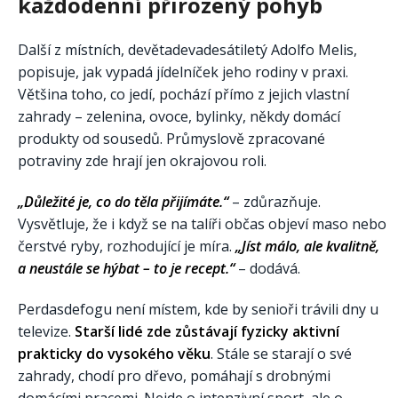
každodenní přirozený pohyb
Další z místních, devětadevadesátiletý Adolfo Melis,
popisuje, jak vypadá jídelníček jeho rodiny v praxi.
Většina toho, co jedí, pochází přímo z jejich vlastní
zahrady – zelenina, ovoce, bylinky, někdy domácí
produkty od sousedů. Průmyslově zpracované
potraviny zde hrají jen okrajovou roli.
„Důležité je, co do těla přijímáte.“
– zdůrazňuje.
Vysvětluje, že i když se na talíři občas objeví maso nebo
čerstvé ryby, rozhodující je míra.
„Jíst málo, ale kvalitně,
a neustále se hýbat – to je recept.“
– dodává.
Perdasdefogu není místem, kde by senioři trávili dny u
televize.
Starší lidé zde zůstávají fyzicky aktivní
prakticky do vysokého věku
. Stále se starají o své
zahrady, chodí pro dřevo, pomáhají s drobnými
domácími pracemi. Nejde o intenzivní sport, ale o