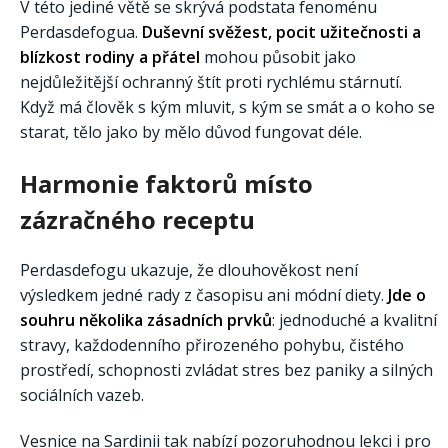
V této jediné větě se skrývá podstata fenoménu
Perdasdefogua.
Duševní svěžest, pocit užitečnosti a
blízkost rodiny a přátel
mohou působit jako
nejdůležitější ochranný štít proti rychlému stárnutí.
Když má člověk s kým mluvit, s kým se smát a o koho se
starat, tělo jako by mělo důvod fungovat déle.
Harmonie faktorů místo
zázračného receptu
Perdasdefogu ukazuje, že dlouhověkost není
výsledkem jedné rady z časopisu ani módní diety.
Jde o
souhru několika zásadních prvků
: jednoduché a kvalitní
stravy, každodenního přirozeného pohybu, čistého
prostředí, schopnosti zvládat stres bez paniky a silných
sociálních vazeb.
Vesnice na Sardinii tak nabízí pozoruhodnou lekci i pro