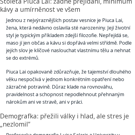
Stoletá Piuca Lai: žádné přejídání, minimum
kávy a umírněnost ve všem
Jednou z nejvýraznějších postav vesnice je Piuca Lai,
žena, která nedávno oslavila sté narozeniny. Její životní
styl je typickým příkladem zdejší filozofie. Nepřejídá se,
maso jí jen občas a kávu si dopřává velmi střídmě. Podle
jejích slov je klíčové naslouchat vlastnímu tělu a nehnat
se do extrémů.
Piuca Lai opakovaně zdůrazňuje, že tajemství dlouhého
věku nespočívá v jednom konkrétním opatření nebo
zázračné potravině. Důraz klade na rovnováhu,
pravidelnost a schopnost nepodlehnout přehnaným
nárokům ani ve stravě, ani v práci.
Demografka: přežili války i hlad, ale stres je
„nezlomil“
Profesorka demografie Luisa Salaris z Univerzity v