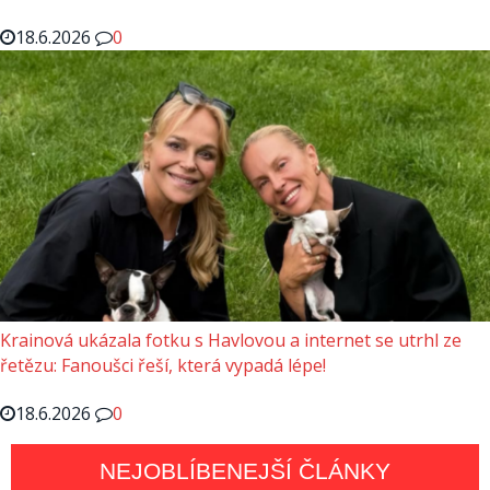
18.6.2026
0
Krainová ukázala fotku s Havlovou a internet se utrhl ze
řetězu: Fanoušci řeší, která vypadá lépe!
18.6.2026
0
NEJOBLÍBENEJŠÍ ČLÁNKY