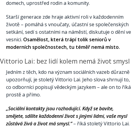
domech, uprostřed rodin a komunity.
Starší generace zde hraje aktivní roli v každodenním
životě – pomáhá s vnoučaty, účastní se společenských
setkání, sedí s ostatními na náměstí, diskutuje o dění ve
vesnici.
Osamělost, která trápí tolik seniorů v
moderních společnostech, tu téměř nemá místo.
Vittorio Lai: bez lidí kolem nemá život smysl
Jedním z těch, kdo na význam sociálních vazeb důrazně
upozorňují, je stoletý Vittorio Lai. Jeho slova shrnují to,
co odborníci popisují vědeckým jazykem – ale on to říká
prostě a přímo.
„Sociální kontakty jsou rozhodující. Když se bavíte,
smějete, sdílíte každodenní život s jinými lidmi, vaše mysl
zůstává živá a život má smysl.“
– říká stoletý Vittorio Lai.