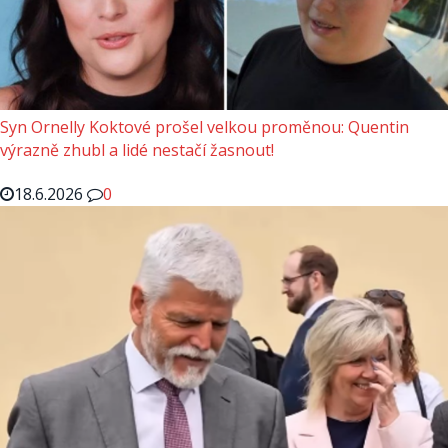
Syn Ornelly Koktové prošel velkou proměnou: Quentin
výrazně zhubl a lidé nestačí žasnout!
18.6.2026
0