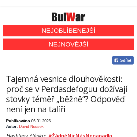
NEJOBLÍBENEJŠÍ
NEJNOVĚJŠÍ
Sdílet
Tajemná vesnice dlouhověkosti:
proč se v Perdasdefoguu dožívají
stovky téměř „běžně“? Odpověď
není jen na talíři
Publikováno
06.01.2026
Autor:
David Nossek
#ŽádnéNicNásNenapadlo
Hashtagy článku: