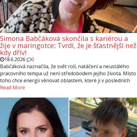
Simona Babčáková skončila s kariérou a
žije v maringotce: Tvrdí, že je šťastnější než
kdy dřív!
18.6.2026
0
Babčáková naznačila, že svět rolí, natáčení a neustálého
pracovního tempa už není středobodem jejího života. Místo
toho chce energii věnovat oblastem, které ji v posledních
Read More