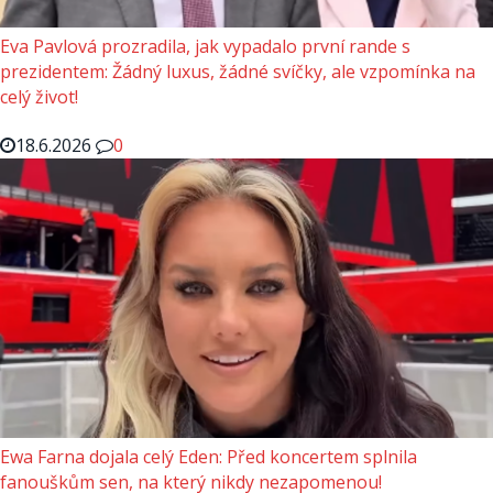
Eva Pavlová prozradila, jak vypadalo první rande s
prezidentem: Žádný luxus, žádné svíčky, ale vzpomínka na
celý život!
18.6.2026
0
Ewa Farna dojala celý Eden: Před koncertem splnila
fanouškům sen, na který nikdy nezapomenou!