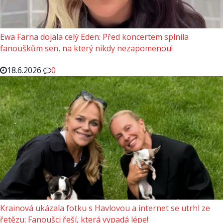
Ewa Farna dojala celý Eden: Před koncertem splnila
fanouškům sen, na který nikdy nezapomenou!
18.6.2026
0
Krainová ukázala fotku s Havlovou a internet se utrhl ze
řetězu: Fanoušci řeší, která vypadá lépe!