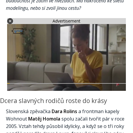
budoucnost je zatím ve hvězdách. Má nakročeno ke světu
modelingu, nebo si zvolí jinou cestu?
Advertisement
Dcera slavných rodičů roste do krásy
Slovenská zpěvačka
Dara Rolins
a frontman kapely
Wohnout
Matěj Homola
spolu začali tvořit pár v roce
2005. Vztah tehdy působil idylicky, a když se o tři roky