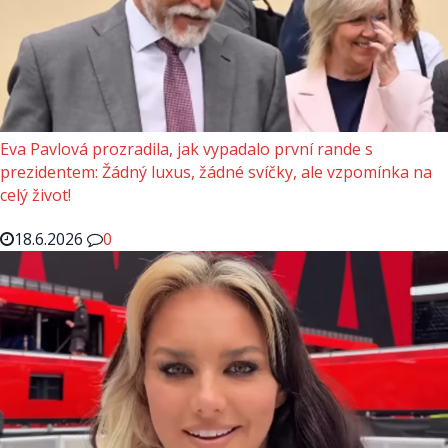
Eva Pavlová prozradila, jak vypadalo první rande s
prezidentem: Žádný luxus, žádné svíčky, ale vzpomínka na
celý život!
18.6.2026
0