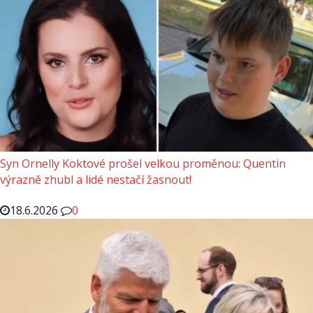
Syn Ornelly Koktové prošel velkou proměnou: Quentin
výrazně zhubl a lidé nestačí žasnout!
18.6.2026
0