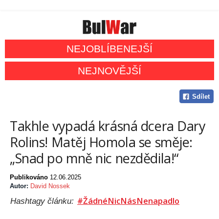
NEJOBLÍBENEJŠÍ
NEJNOVĚJŠÍ
Sdílet
Takhle vypadá krásná dcera Dary
Rolins! Matěj Homola se směje:
„Snad po mně nic nezdědila!“
Publikováno
12.06.2025
Autor:
David Nossek
#ŽádnéNicNásNenapadlo
Hashtagy článku: