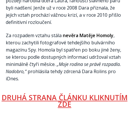
později narodila dcera Laura, fanoušci slavného páru
byli nadšení. Jenže už v roce 2008 Dara přiznala, že
jejich vztah prochází vážnou krizí, a v roce 2010 přišlo
definitivní rozloučení.
Za rozpadem vztahu stála
nevěra Matěje Homoly
,
kterou zachytili fotografové tehdejšího bulvárního
magazínu Spy. Homola byl spatřen po boku jiné ženy,
se kterou podle dostupných informací udržoval vztah
minimálně čtyři měsíce.
„Moje rodina se právě rozpadla.
Nadobro,“
prohlásila tehdy zdrcená Dara Rolins pro
iDnes.
DRUHÁ STRANA ČLÁNKU KLIKNUTÍM
ZDE