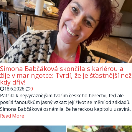
Simona Babčáková skončila s kariérou a
žije v maringotce: Tvrdí, že je šťastnější než
kdy dřív!
18.6.2026
0
Patřila k nejvýraznějším tvářím českého herectví, teď ale
posílá fanouškům jasný vzkaz: její život se mění od základů.
Simona Babčáková oznámila, že hereckou kapitolu uzavírá,
Read More