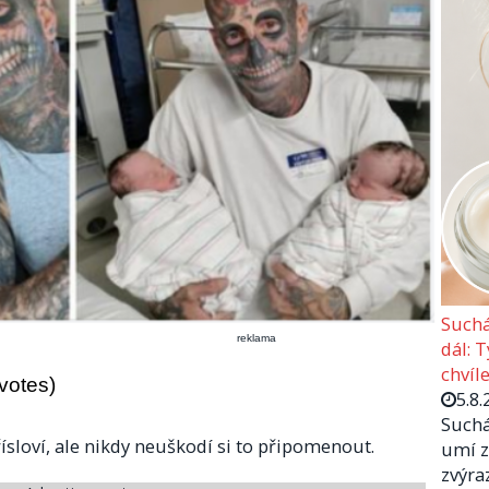
Suchá
reklama
dál: 
chvíle
 votes)
5.8.
Suchá
řísloví, ale nikdy neuškodí si to připomenout.
umí z
zvýra