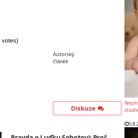
3 votes)
Autorský
článek
Nejmo
Diskuze
studi
5.8.
Pravda o Luďku Sobotovi: Proč