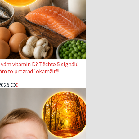
 vám vitamin D? Těchto 5 signálů
vám to prozradí okamžitě!
2026
0