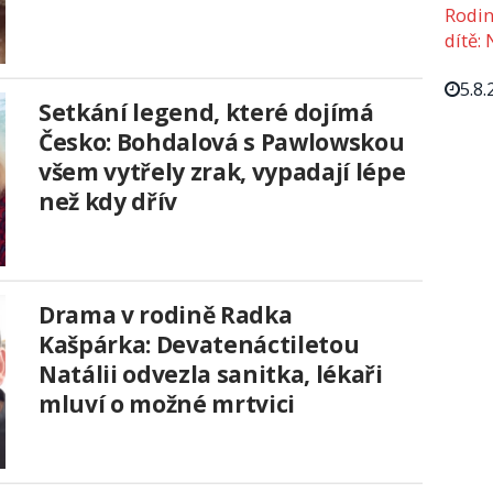
Rodin
dítě: 
5.8.
Setkání legend, které dojímá
Česko: Bohdalová s Pawlowskou
všem vytřely zrak, vypadají lépe
než kdy dřív
Drama v rodině Radka
Kašpárka: Devatenáctiletou
Natálii odvezla sanitka, lékaři
mluví o možné mrtvici