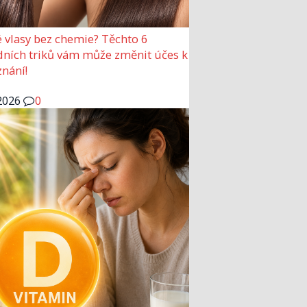
 vlasy bez chemie? Těchto 6
dních triků vám může změnit účes k
nání!
2026
0