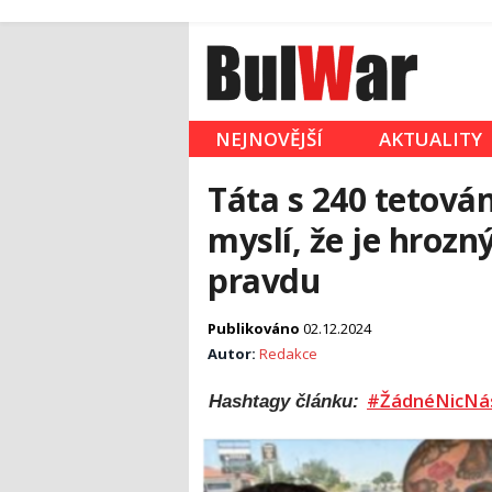
NEJNOVĚJŠÍ
AKTUALITY
Táta s 240 tetován
myslí, že je hrozn
pravdu
Publikováno
02.12.2024
Autor:
Redakce
#ŽádnéNicNá
Hashtagy článku: