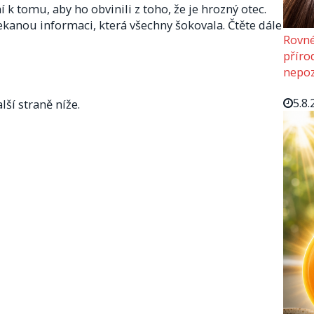
í k tomu, aby ho obvinili z toho, že je hrozný otec.
kanou informaci, která všechny šokovala. Čtěte dále
Rovné
příro
nepoz
5.8.
lší straně níže.