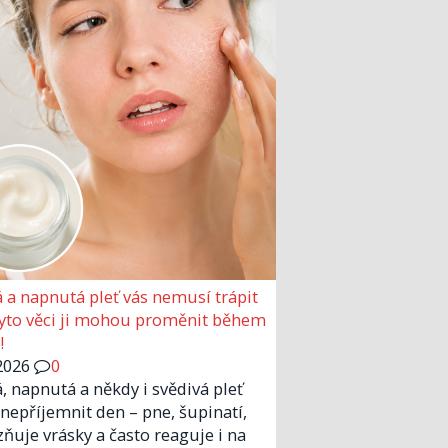
 a napnutá pleť vás nemusí trápit
Tyto věci ji mohou proměnit během
!
2026
0
, napnutá a někdy i svědivá pleť
nepříjemnit den – pne, šupinatí,
zňuje vrásky a často reaguje i na