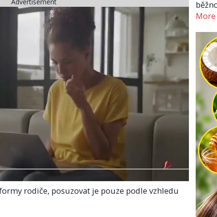
Advertisement
běžno
More
formy rodiče, posuzovat je pouze podle vzhledu