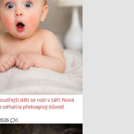
udřejší děti se rodí v září: Nová
e odhalila překvapivý důvod!
2026
0