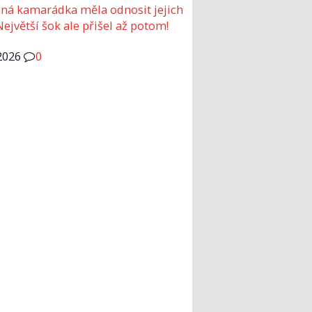
ná kamarádka měla odnosit jejich
Největší šok ale přišel až potom!
2026
0