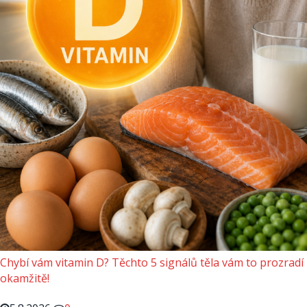
Chybí vám vitamin D? Těchto 5 signálů těla vám to prozradí
okamžitě!