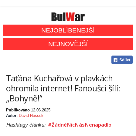
NEJOBLÍBENEJŠÍ
NEJNOVĚJŠÍ
Sdílet
Taťána Kuchařová v plavkách
ohromila internet! Fanoušci šílí:
„Bohyně!“
Publikováno
12.06.2025
Autor:
David Nossek
#ŽádnéNicNásNenapadlo
Hashtagy článku: