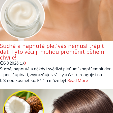
Suchá a napnutá pleť vás nemusí trápit
dál: Tyto věci ji mohou proměnit během
chvíle!
5.8.2026
0
Suchá, napnutá a někdy i svědivá pleť umí znepříjemnit den
– pne, šupinatí, zvýrazňuje vrásky a často reaguje i na
běžnou kosmetiku. Příčin může být
Read More