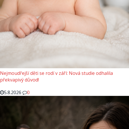
Nejmoudřejší děti se rodí v září: Nová studie odhalila
překvapivý důvod!
5.8.2026
0