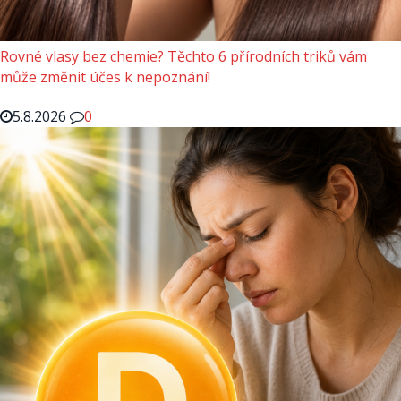
Rovné vlasy bez chemie? Těchto 6 přírodních triků vám
může změnit účes k nepoznání!
5.8.2026
0