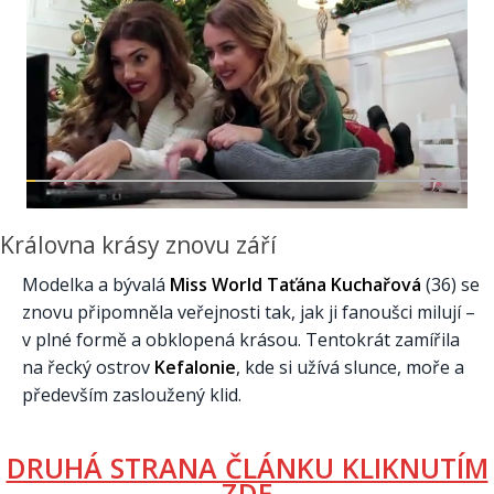
Královna krásy znovu září
Modelka a bývalá
Miss World Taťána Kuchařová
(36) se
znovu připomněla veřejnosti tak, jak ji fanoušci milují –
v plné formě a obklopená krásou. Tentokrát zamířila
na řecký ostrov
Kefalonie
, kde si užívá slunce, moře a
především zasloužený klid.
DRUHÁ STRANA ČLÁNKU KLIKNUTÍM
ZDE