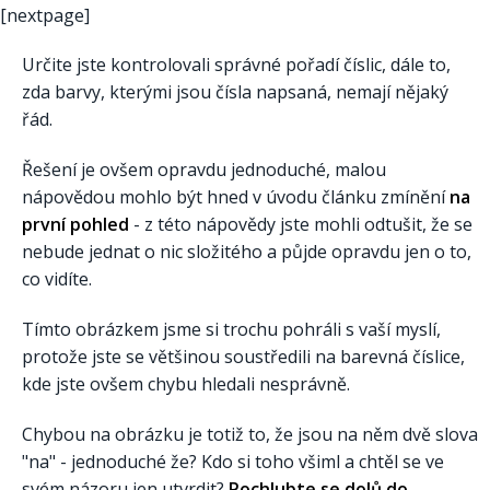
[nextpage]
Určite jste kontrolovali správné pořadí číslic, dále to,
zda barvy, kterými jsou čísla napsaná, nemají nějaký
řád.
Řešení je ovšem opravdu jednoduché, malou
nápovědou mohlo být hned v úvodu článku zmínění
na
první pohled
- z této nápovědy jste mohli odtušit, že se
nebude jednat o nic složitého a půjde opravdu jen o to,
co vidíte.
Tímto obrázkem jsme si trochu pohráli s vaší myslí,
protože jste se většinou soustředili na barevná číslice,
kde jste ovšem chybu hledali nesprávně.
Chybou na obrázku je totiž to, že jsou na něm dvě slova
"na" - jednoduché že? Kdo si toho všiml a chtěl se ve
svém názoru jen utvrdit?
Pochlubte se dolů do