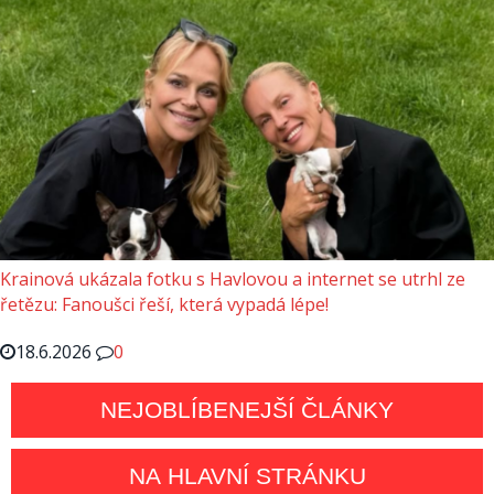
Krainová ukázala fotku s Havlovou a internet se utrhl ze
řetězu: Fanoušci řeší, která vypadá lépe!
18.6.2026
0
NEJOBLÍBENEJŠÍ ČLÁNKY
NA HLAVNÍ STRÁNKU