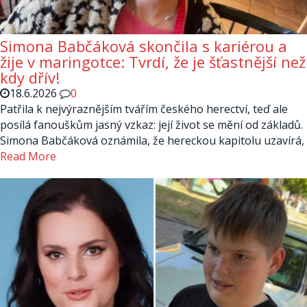
Simona Babčáková skončila s kariérou a
žije v maringotce: Tvrdí, že je šťastnější než
kdy dřív!
18.6.2026
0
Patřila k nejvýraznějším tvářím českého herectví, teď ale
posílá fanouškům jasný vzkaz: její život se mění od základů.
Simona Babčáková oznámila, že hereckou kapitolu uzavírá,
Read More