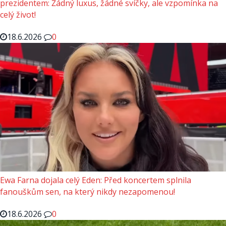
prezidentem: Žádný luxus, žádné svíčky, ale vzpomínka na
celý život!
18.6.2026
0
Ewa Farna dojala celý Eden: Před koncertem splnila
fanouškům sen, na který nikdy nezapomenou!
18.6.2026
0