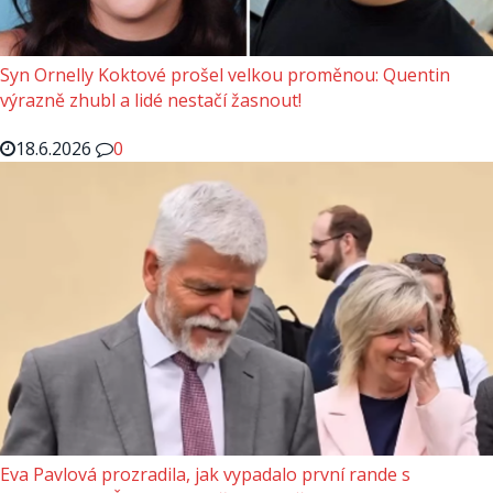
Syn Ornelly Koktové prošel velkou proměnou: Quentin
výrazně zhubl a lidé nestačí žasnout!
18.6.2026
0
Eva Pavlová prozradila, jak vypadalo první rande s