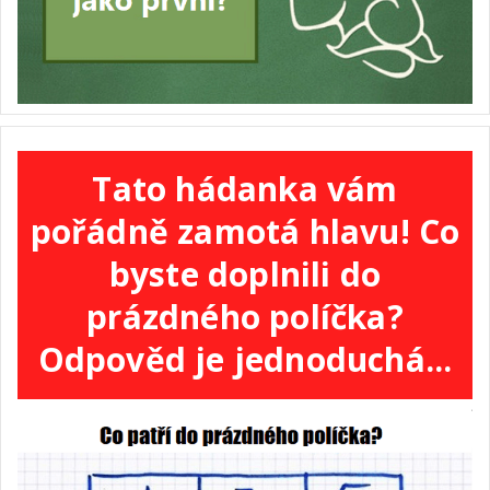
Tato hádanka vám
pořádně zamotá hlavu! Co
byste doplnili do
prázdného políčka?
Odpověd je jednoduchá...