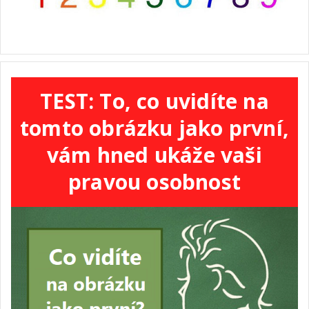
TEST: To, co uvidíte na
tomto obrázku jako první,
vám hned ukáže vaši
pravou osobnost