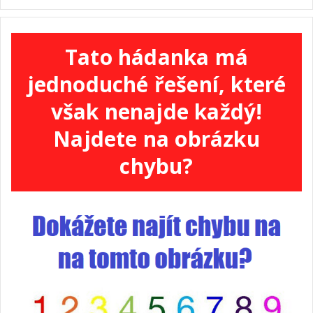
Tato hádanka má
jednoduché řešení, které
však nenajde každý!
Najdete na obrázku
chybu?