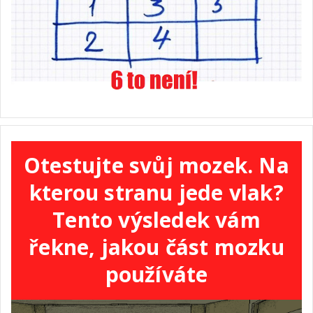
Otestujte svůj mozek. Na
kterou stranu jede vlak?
Tento výsledek vám
řekne, jakou část mozku
používáte