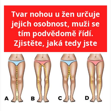
Tvar nohou u žen určuje
jejich osobnost, muži se
tím podvědomě řídí.
Zjistěte, jaká tedy jste