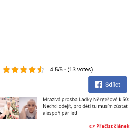
4.5/5 - (13 votes)
Sdílet
Mrazivá prosba Laďky Něrgešové k 50:
Nechci odejít, pro děti tu musím zůstat
alespoň pár let!