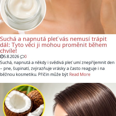
Suchá a napnutá pleť vás nemusí trápit
dál: Tyto věci ji mohou proměnit během
chvíle!
5.8.2026
0
Suchá, napnutá a někdy i svědivá pleť umí znepříjemnit den
– pne, šupinatí, zvýrazňuje vrásky a často reaguje i na
běžnou kosmetiku. Příčin může být
Read More