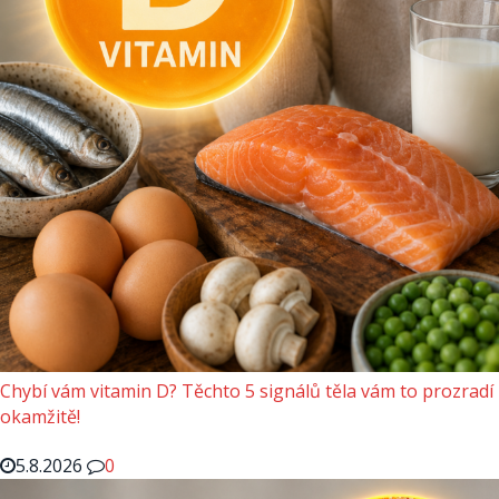
Chybí vám vitamin D? Těchto 5 signálů těla vám to prozradí
okamžitě!
5.8.2026
0