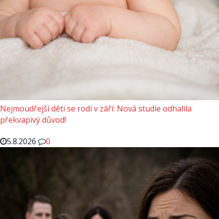
Nejmoudřejší děti se rodí v září: Nová studie odhalila
překvapivý důvod!
5.8.2026
0