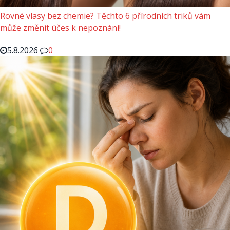
Rovné vlasy bez chemie? Těchto 6 přírodních triků vám
může změnit účes k nepoznání!
5.8.2026
0