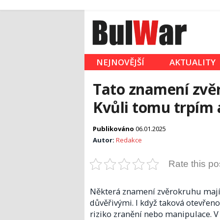
NEJNOVĚJŠÍ
AKTUALITY
Tato znamení zvěr
Kvůli tomu trpím 
Publikováno
06.01.2025
Autor:
Redakce
Rate this po
Některá znamení zvěrokruhu mají v
důvěřivými. I když taková otevřeno
riziko zranění nebo manipulace. V