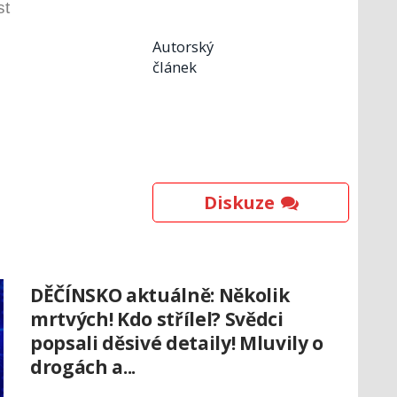
st
Autorský
článek
Diskuze
DĚČÍNSKO aktuálně: Několik
mrtvých! Kdo střílel? Svědci
popsali děsivé detaily! Mluvily o
drogách a...