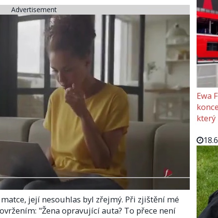
Advertisement
Ewa F
konce
který
18.
atce, její nesouhlas byl zřejmý. Při zjištění mé
vržením: "Žena opravující auta? To přece není