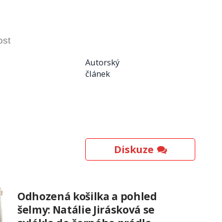
ost
Autorský
článek
Diskuze
Odhozená košilka a pohled
šelmy: Natálie Jirásková se