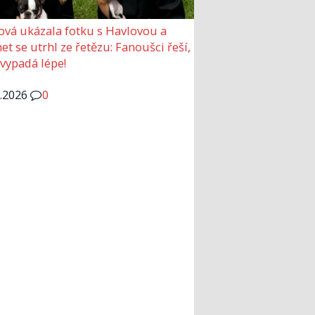
ová ukázala fotku s Havlovou a
et se utrhl ze řetězu: Fanoušci řeší,
 vypadá lépe!
6.2026
0