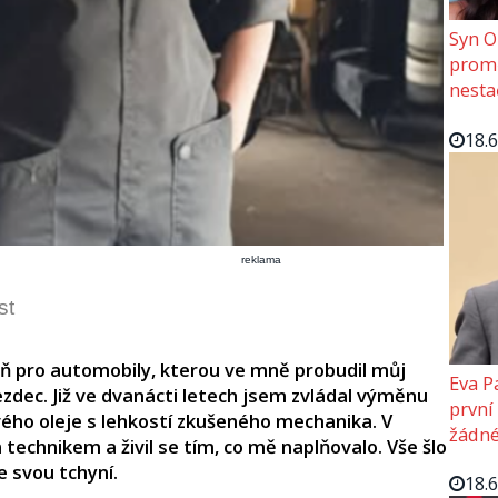
Syn O
promě
nesta
18.
reklama
st
ň pro automobily, kterou ve mně probudil můj
Eva P
ezdec. Již ve dvanácti letech jsem zvládal výměnu
první
ho oleje s lehkostí zkušeného mechanika. V
žádné
technikem a živil se tím, co mě naplňovalo. Vše šlo
e svou tchyní.
18.