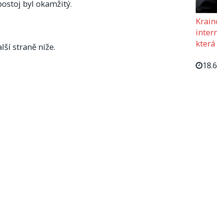
postoj byl okamžitý.
Krain
intern
která
lší straně níže.
18.