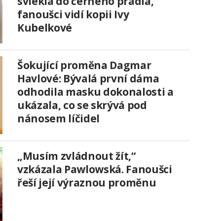
svlékla do černého prádla,
fanoušci vidí kopii Ivy
Kubelkové
Šokující proměna Dagmar
Havlové: Bývalá první dáma
odhodila masku dokonalosti a
ukázala, co se skrývá pod
nánosem líčidel
„Musím zvládnout žít,“
vzkázala Pawlowská. Fanoušci
řeší její výraznou proměnu