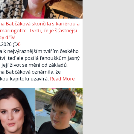
a Babčáková skončila s kariérou a
 maringotce: Tvrdí, že je šťastnější
y dřív!
6.2026
0
la k nejvýraznějším tvářím českého
tví, teď ale posílá fanouškům jasný
 její život se mění od základů.
a Babčáková oznámila, že
kou kapitolu uzavírá,
Read More