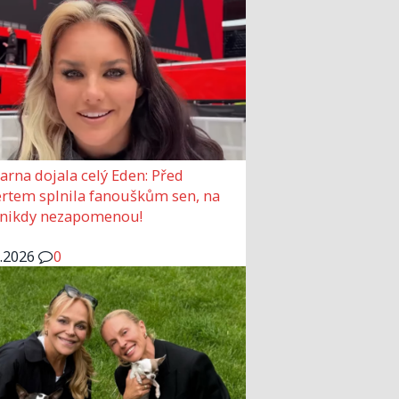
arna dojala celý Eden: Před
rtem splnila fanouškům sen, na
 nikdy nezapomenou!
6.2026
0