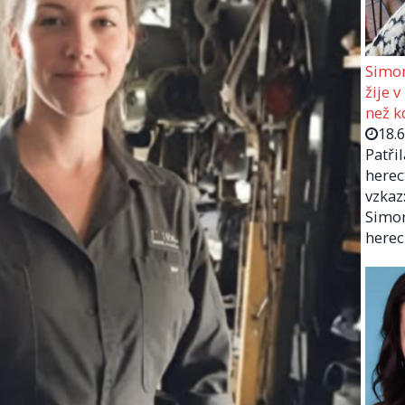
Simon
žije v
než kd
18.
Patři
herec
vzkaz:
Simon
herec