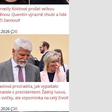
rnelly Koktové prošel velkou
nou: Quentin výrazně zhubl a lidé
čí žasnout!
6.2026
0
avlová prozradila, jak vypadalo
 rande s prezidentem: Žádný luxus,
 svíčky, ale vzpomínka na celý život!
6.2026
0