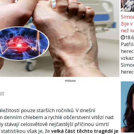
Simon
žije v
než kd
18.
Patři
herec
vzkaz:
Simon
herec
reklama
st
ežitostí pouze starších ročníků. V dnešní
m denním chlebem a rychlé občerstvení vítězí nad
y stávají celosvětově nejčastější příčinou úmrtí
statistikou však je, že
velká část těchto tragédií je