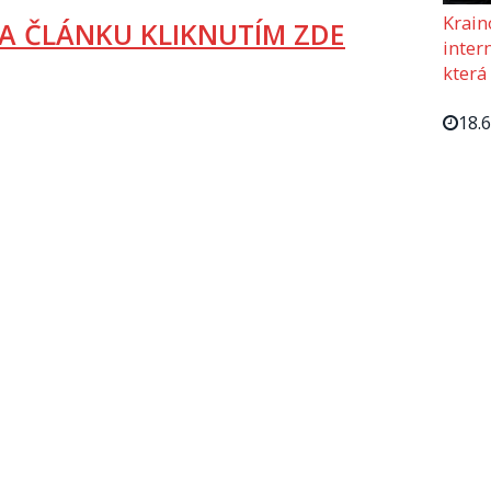
Krain
A ČLÁNKU KLIKNUTÍM ZDE
intern
která
18.