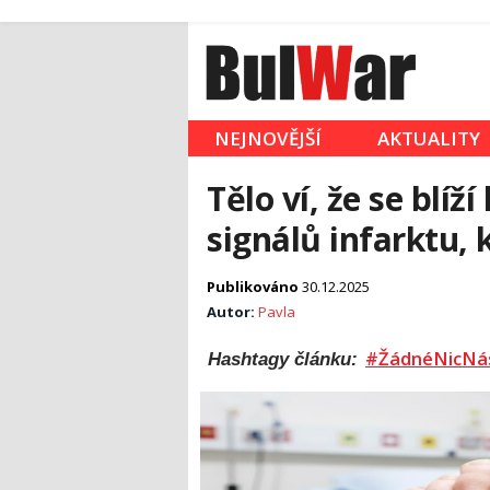
NEJNOVĚJŠÍ
AKTUALITY
Tělo ví, že se blíž
signálů infarktu, 
Publikováno
30.12.2025
Autor:
Pavla
#ŽádnéNicNá
Hashtagy článku: