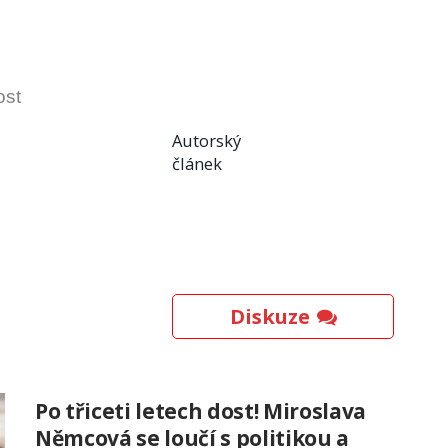
ost
Autorský
článek
Diskuze
Po třiceti letech dost! Miroslava
Němcová se loučí s politikou a