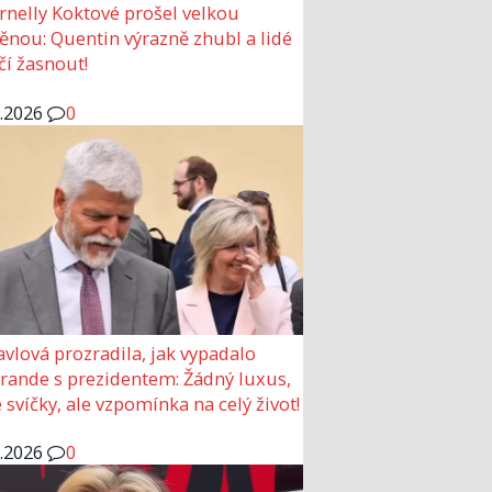
rnelly Koktové prošel velkou
nou: Quentin výrazně zhubl a lidé
čí žasnout!
6.2026
0
avlová prozradila, jak vypadalo
 rande s prezidentem: Žádný luxus,
 svíčky, ale vzpomínka na celý život!
6.2026
0