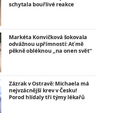
schytala bouřlivé reakce
Markéta Konvičková šokovala
odvážnou upřímností: Ať mě
pěkně obléknou „na onen svět“
Zázrak v Ostravě: Michaela má
nejvzácnější krev v Česku!
Porod hlídaly tři týmy lékařů