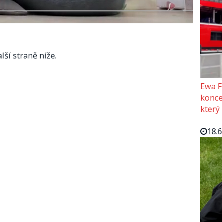
lší straně níže.
Ewa F
konce
který
18.