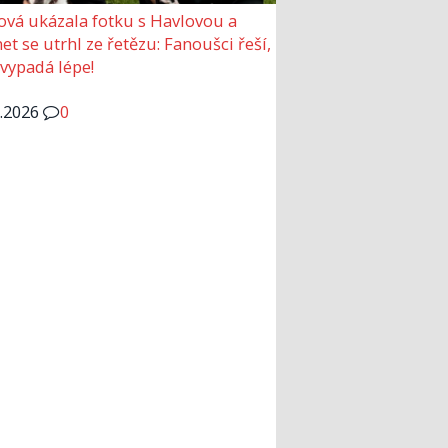
ová ukázala fotku s Havlovou a
et se utrhl ze řetězu: Fanoušci řeší,
 vypadá lépe!
6.2026
0