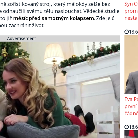
Syn O
lně sofistikovaný stroj, který málokdy selže bez
promě
e odnaučili svému tělu naslouchat. Vědecké studie
nesta
to již
měsíc před samotným kolapsem
. Zde je 6
ou zachránit život.
18.
Advertisement
Eva P
první
žádné
18.