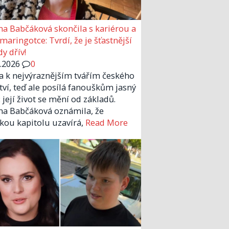
a Babčáková skončila s kariérou a
 maringotce: Tvrdí, že je šťastnější
y dřív!
6.2026
0
la k nejvýraznějším tvářím českého
tví, teď ale posílá fanouškům jasný
 její život se mění od základů.
a Babčáková oznámila, že
kou kapitolu uzavírá,
Read More