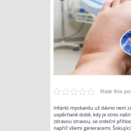
Rate this po
Infarkt myokardu už dávno není zál
uspěchané době, kdy je stres naší
zdravou stravou, se srdeční příhod
napříč všemi generacemi. Šokující 