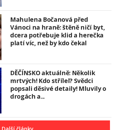
Mahulena Bočanová před
Vánoci na hraně: štěně ničí byt,
dcera potřebuje klid a herečka
platí víc, než by kdo čekal
DĚČÍNSKO aktuálně: Několik
mrtvých! Kdo střílel? Svědci
popsali děsivé detaily! Mluvily o
drogách a...
Další články