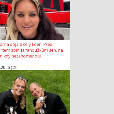
arna dojala celý Eden: Před
rtem splnila fanouškům sen, na
 nikdy nezapomenou!
6.2026
0