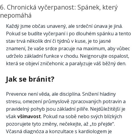
6. Chronická vyčerpanost: Spánek, který
nepomáhá
Každý jsme občas unavený, ale srdeční únava je jiná.
Pokud se budíte vyčerpaní i po dlouhém spánku a tento
stav trvá několik dní či týdnů v kuse, je to jasné
znamení, že vaše srdce pracuje na maximum, aby vůbec
udrželo základní funkce v chodu. Neignorujte ospalost,
která se objeví zničehonic a paralyzuje váš běžný den.
Jak se bránit?
Prevence není věda, ale disciplína. Snížení hladiny
stresu, omezení průmyslově zpracovaných potravin a
pravidelný pohyb jsou základní pilíře. Nejdůležitější je
však
všímavost
. Pokud na sobě nebo svých blízkých
pozorujete tyto změny, nečekejte, až „to přejde“.
Včasná diagnóza a konzultace s kardiologem je