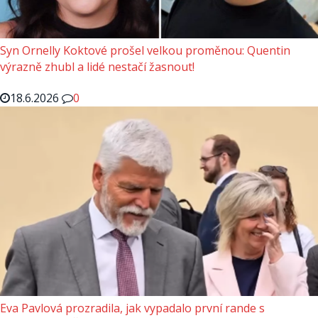
Syn Ornelly Koktové prošel velkou proměnou: Quentin
výrazně zhubl a lidé nestačí žasnout!
18.6.2026
0
Eva Pavlová prozradila, jak vypadalo první rande s