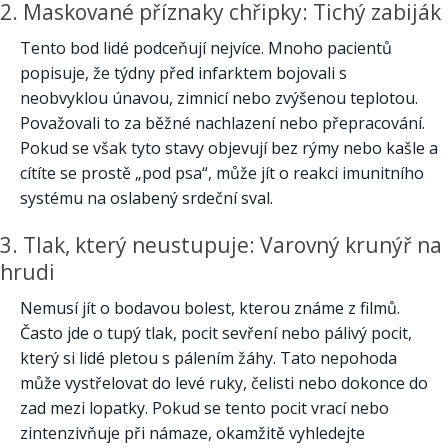
2. Maskované příznaky chřipky: Tichý zabiják
Tento bod lidé podceňují nejvíce. Mnoho pacientů
popisuje, že týdny před infarktem bojovali s
neobvyklou únavou, zimnicí nebo zvýšenou teplotou.
Považovali to za běžné nachlazení nebo přepracování.
Pokud se však tyto stavy objevují bez rýmy nebo kašle a
cítíte se prostě „pod psa“, může jít o reakci imunitního
systému na oslabený srdeční sval.
3. Tlak, který neustupuje: Varovný krunýř na
hrudi
Nemusí jít o bodavou bolest, kterou známe z filmů.
Často jde o tupý tlak, pocit sevření nebo pálivý pocit,
který si lidé pletou s pálením žáhy. Tato nepohoda
může vystřelovat do levé ruky, čelisti nebo dokonce do
zad mezi lopatky. Pokud se tento pocit vrací nebo
zintenzivňuje při námaze, okamžitě vyhledejte