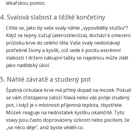
lékařskou pomoc.
4. Svalová slabost a těžké končetiny
Cítíte se, jako by vaše svaly náhle „vypověděly službu“?
Když se tepny zužují (ateroskleróza), dochází k omezení
průtoku krve do celého těla. Vaše svaly nedostávají
potřebné živiny a kyslík, což vede k pocitu extrémní
slabosti. I držení nákupní tašky se najednou může zdát
jako nadlidský úkol.
5. Náhlé závratě a studený pot
Špatná cirkulace krve má přímý dopad na mozek. Pokud
se vám zčistajasna zatočí hlava nebo vás polije studený
pot, i když je v místnosti příjemná teplota, zbystřete.
Mozek reaguje na nedostatek kyslíku okamžitě. Tyto
stavy jsou často doprovázeny úzkostí nebo pocitem, že
„se něco děje“, aniž byste věděli co.