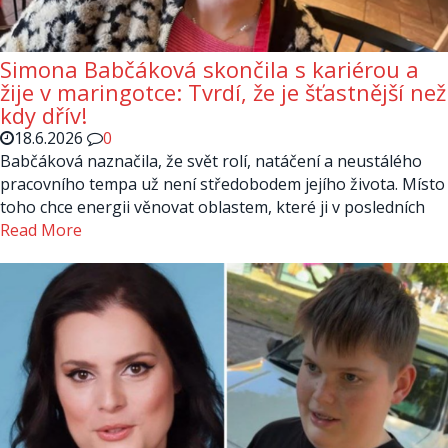
Simona Babčáková skončila s kariérou a
žije v maringotce: Tvrdí, že je šťastnější než
kdy dřív!
18.6.2026
0
Babčáková naznačila, že svět rolí, natáčení a neustálého
pracovního tempa už není středobodem jejího života. Místo
toho chce energii věnovat oblastem, které ji v posledních
Read More