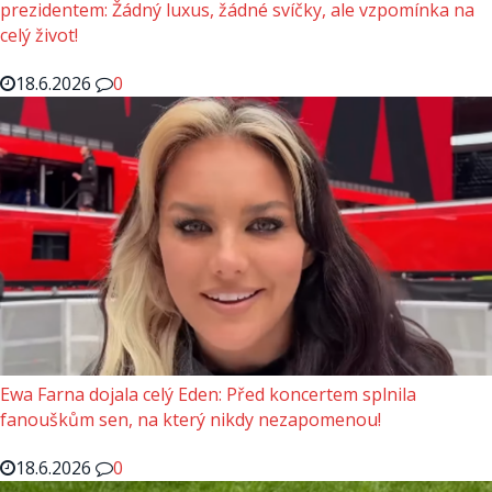
prezidentem: Žádný luxus, žádné svíčky, ale vzpomínka na
celý život!
18.6.2026
0
Ewa Farna dojala celý Eden: Před koncertem splnila
fanouškům sen, na který nikdy nezapomenou!
18.6.2026
0