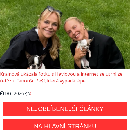
Krainová ukázala fotku s Havlovou a internet se utrhl ze
řetězu: Fanoušci řeší, která vypadá lépe!
18.6.2026
0
NEJOBLÍBENEJŠÍ ČLÁNKY
NA HLAVNÍ STRÁNKU