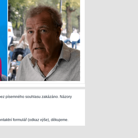
e bez písemného souhlasu zakázáno. Názory
ontaktní formulář (odkaz výše), děkujeme.