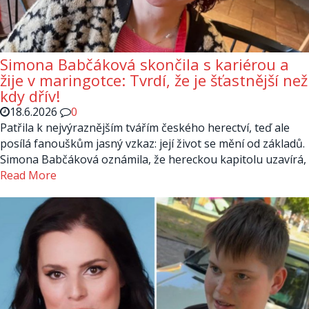
Simona Babčáková skončila s kariérou a
žije v maringotce: Tvrdí, že je šťastnější než
kdy dřív!
18.6.2026
0
Patřila k nejvýraznějším tvářím českého herectví, teď ale
posílá fanouškům jasný vzkaz: její život se mění od základů.
Simona Babčáková oznámila, že hereckou kapitolu uzavírá,
Read More