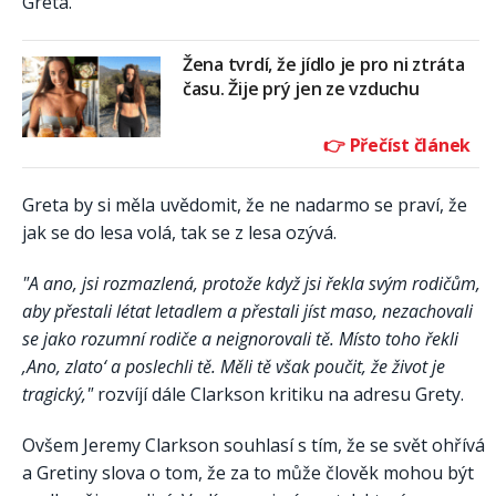
Greta.
Žena tvrdí, že jídlo je pro ni ztráta
času. Žije prý jen ze vzduchu
Greta by si měla uvědomit, že ne nadarmo se praví, že
jak se do lesa volá, tak se z lesa ozývá.
"A ano, jsi rozmazlená, protože když jsi řekla svým rodičům,
aby přestali létat letadlem a přestali jíst maso, nezachovali
se jako rozumní rodiče a neignorovali tě. Místo toho řekli
‚Ano, zlato‘ a poslechli tě. Měli tě však poučit, že život je
tragický,"
rozvíjí dále Clarkson kritiku na adresu Grety.
Ovšem Jeremy Clarkson souhlasí s tím, že se svět ohřívá
a Gretiny slova o tom, že za to může člověk mohou být