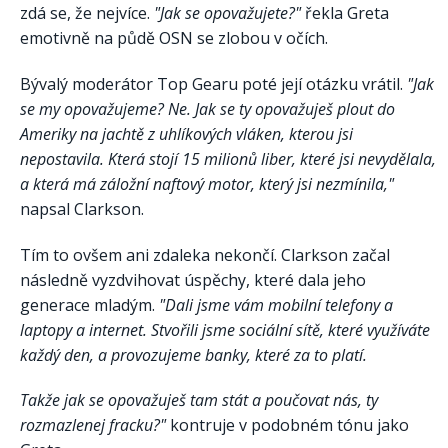
zdá se, že nejvíce.
"Jak se opovažujete?"
řekla Greta
emotivně na půdě OSN se zlobou v očích.
Bývalý moderátor Top Gearu poté její otázku vrátil.
"Jak
se my opovažujeme? Ne. Jak se ty opovažuješ plout do
Ameriky na jachtě z uhlíkových vláken, kterou jsi
nepostavila. Která stojí 15 milionů liber, které jsi nevydělala,
a která má záložní naftový motor, který jsi nezmínila,"
napsal Clarkson.
Tím to ovšem ani zdaleka nekončí. Clarkson začal
následně vyzdvihovat úspěchy, které dala jeho
generace mladým.
"Dali jsme vám mobilní telefony a
laptopy a internet. Stvořili jsme sociální sítě, které využíváte
každý den, a provozujeme banky, které za to platí.
Takže jak se opovažuješ tam stát a poučovat nás, ty
rozmazlenej fracku?"
kontruje v podobném tónu jako