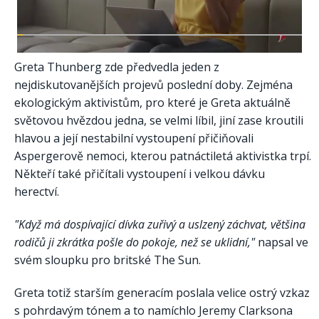
Greta Thunberg zde předvedla jeden z
nejdiskutovanějších projevů poslední doby. Zejména
ekologickým aktivistům, pro které je Greta aktuálně
světovou hvězdou jedna, se velmi líbil, jiní zase kroutili
hlavou a její nestabilní vystoupení přičiňovali
Aspergerově nemoci, kterou patnáctiletá aktivistka trpí.
Někteří také přičítali vystoupení i velkou dávku
herectví.
"Když má dospívající dívka zuřivý a uslzený záchvat, většina
rodičů ji zkrátka pošle do pokoje, než se uklidní,"
napsal ve
svém sloupku pro britské The Sun.
Greta totiž starším generacím poslala velice ostrý vzkaz
s pohrdavým tónem a to namíchlo Jeremy Clarksona