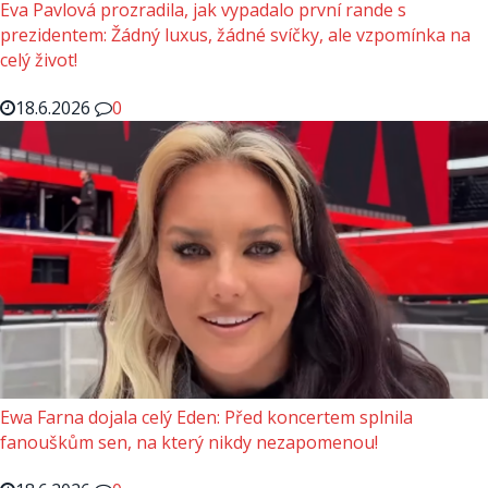
Eva Pavlová prozradila, jak vypadalo první rande s
prezidentem: Žádný luxus, žádné svíčky, ale vzpomínka na
celý život!
18.6.2026
0
Ewa Farna dojala celý Eden: Před koncertem splnila
fanouškům sen, na který nikdy nezapomenou!