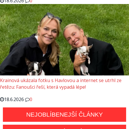
18.6.2026
0
Krainová ukázala fotku s Havlovou a internet se utrhl ze
řetězu: Fanoušci řeší, která vypadá lépe!
18.6.2026
0
NEJOBLÍBENEJŠÍ ČLÁNKY