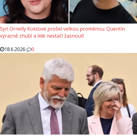
Syn Ornelly Koktové prošel velkou proměnou: Quentin
výrazně zhubl a lidé nestačí žasnout!
18.6.2026
0