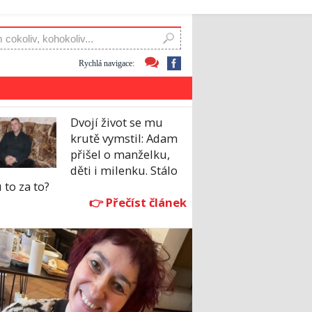
Rychlá navigace:
Dvojí život se mu
krutě vymstil: Adam
přišel o manželku,
děti i milenku. Stálo
to za to?