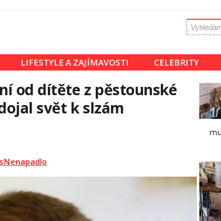
LIFESTYLE A ZAJÍMAVOSTI
CELEBRITY
í od dítěte z pěstounské
ojal svět k slzám
mu 
sNenapadlo