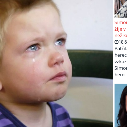
Simon
žije v
než kd
18.
Patři
herec
vzkaz:
Simon
herec