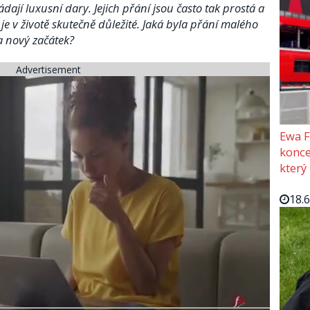
žádají luxusní dary. Jejich přání jsou často tak prostá a
e v životě skutečně důležité. Jaká byla přání malého
a nový začátek?
Advertisement
Ewa F
konce
který
18.