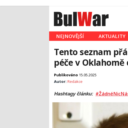
NEJNOVĚJŠÍ
AKTUALITY
Tento seznam přán
péče v Oklahomě d
Publikováno
15.05.2025
Autor:
Redakce
#ŽádnéNicNá
Hashtagy článku: