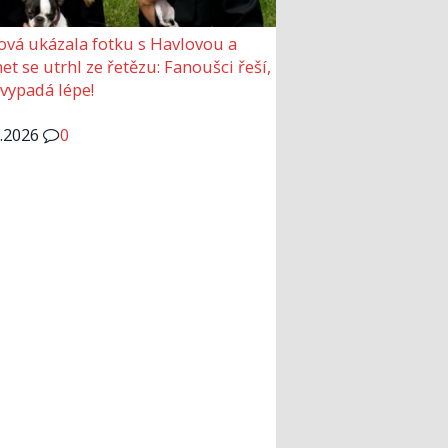
ová ukázala fotku s Havlovou a
et se utrhl ze řetězu: Fanoušci řeší,
 vypadá lépe!
6.2026
0