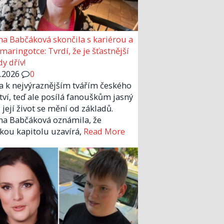
a Babčáková skončila s kariérou a
 maringotce: Tvrdí, že je šťastnější
y dřív!
6.2026
0
la k nejvýraznějším tvářím českého
tví, teď ale posílá fanouškům jasný
 její život se mění od základů.
a Babčáková oznámila, že
kou kapitolu uzavírá,
Read More