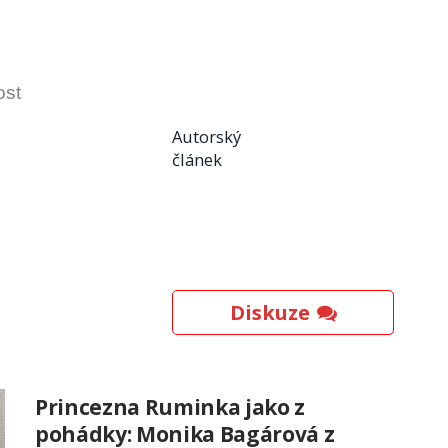
ost
Autorský
článek
Diskuze
Princezna Ruminka jako z
pohádky: Monika Bagárová z