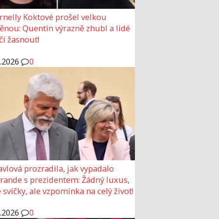
rnelly Koktové prošel velkou
nou: Quentin výrazně zhubl a lidé
čí žasnout!
6.2026
0
avlová prozradila, jak vypadalo
 rande s prezidentem: Žádný luxus,
 svíčky, ale vzpomínka na celý život!
6.2026
0