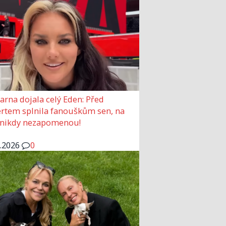
arna dojala celý Eden: Před
rtem splnila fanouškům sen, na
 nikdy nezapomenou!
6.2026
0