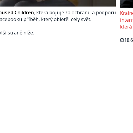
bused Children
, která bojuje za ochranu a podporu
Krain
acebooku příběh, který obletěl celý svět.
intern
která
lší straně níže.
18.