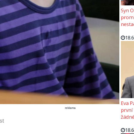
Syn O
promě
nesta
18.
Eva P
reklama
první
žádné
st
18.