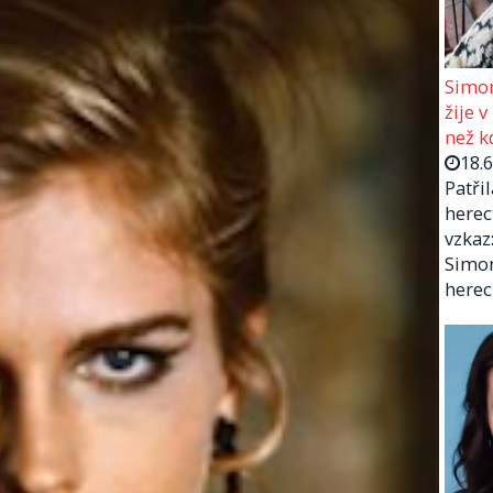
Simon
žije v
než kd
18.
Patři
herec
vzkaz:
Simon
herec