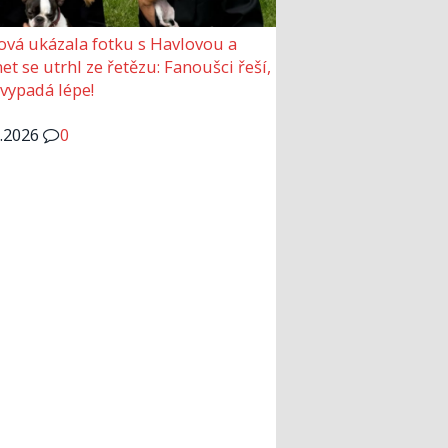
ová ukázala fotku s Havlovou a
et se utrhl ze řetězu: Fanoušci řeší,
 vypadá lépe!
6.2026
0