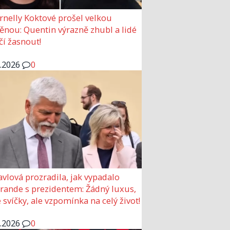
rnelly Koktové prošel velkou
nou: Quentin výrazně zhubl a lidé
čí žasnout!
6.2026
0
avlová prozradila, jak vypadalo
 rande s prezidentem: Žádný luxus,
 svíčky, ale vzpomínka na celý život!
6.2026
0