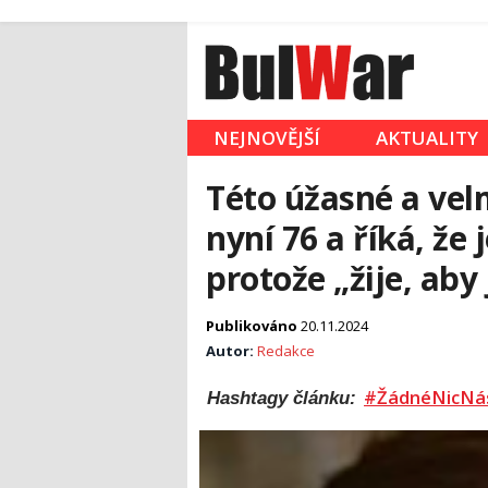
NEJNOVĚJŠÍ
AKTUALITY
Této úžasné a vel
nyní 76 a říká, že j
protože „žije, aby 
Publikováno
20.11.2024
Autor:
Redakce
#ŽádnéNicNá
Hashtagy článku: