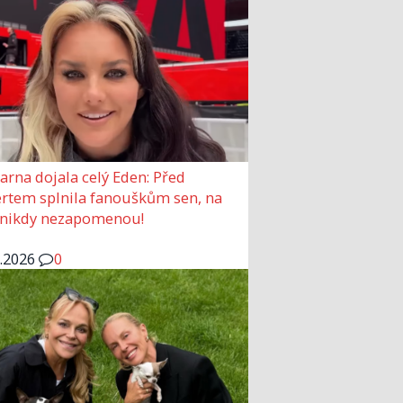
arna dojala celý Eden: Před
rtem splnila fanouškům sen, na
 nikdy nezapomenou!
6.2026
0