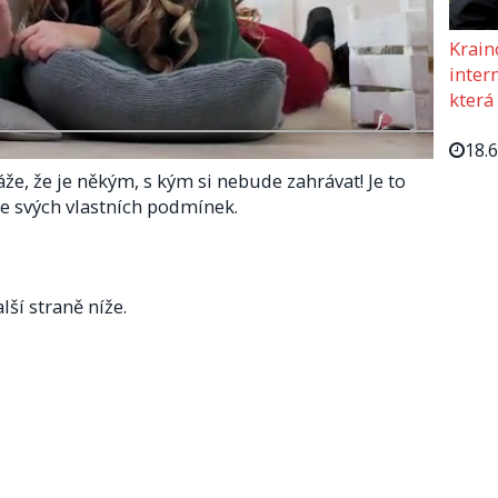
Krain
intern
která
18.
káže, že je někým, s kým si nebude zahrávat! Je to
le svých vlastních podmínek.
lší straně níže.