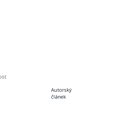
ost
Autorský
článek