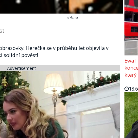
reklama
st
 obrazovky. Herečka se v průběhu let objevila v
i solidní pověst!
Ewa F
konce
Advertisement
který
18.