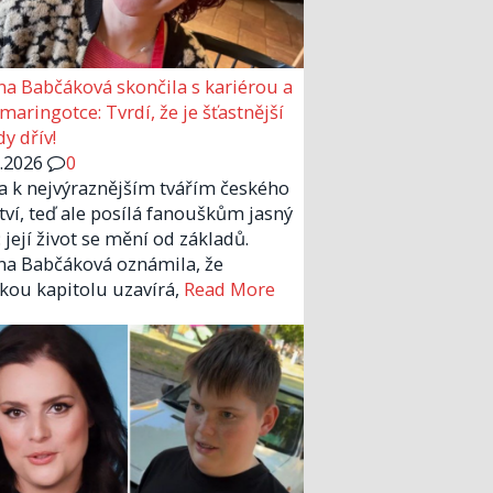
a Babčáková skončila s kariérou a
 maringotce: Tvrdí, že je šťastnější
y dřív!
6.2026
0
la k nejvýraznějším tvářím českého
tví, teď ale posílá fanouškům jasný
 její život se mění od základů.
a Babčáková oznámila, že
kou kapitolu uzavírá,
Read More