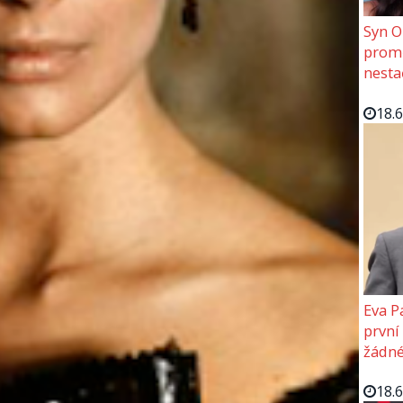
Syn O
promě
nesta
18.
Eva P
první
žádné
18.